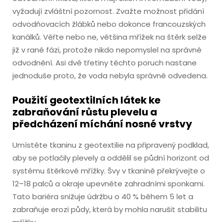
vyžadují zvláštní pozornost. Zvažte možnost přidání
odvodňovacích žlábků nebo dokonce francouzských
kanálků. Věřte nebo ne, většina mřížek na štěrk selže
již v rané fázi, protože nikdo nepomyslel na správné
odvodnění. Asi dvě třetiny těchto poruch nastane
jednoduše proto, že voda nebyla správně odvedena.
Použití geotextilních látek ke
zabraňování růstu plevelu a
předcházení míchání nosné vrstvy
Umístěte tkaninu z geotextilie na připravený podklad,
aby se potlačily plevely a oddělil se půdní horizont od
systému štěrkové mřížky. Švy v tkanině překrývejte o
12–18 palců a okraje upevněte zahradními sponkami.
Tato bariéra snižuje údržbu o 40 % během 5 let a
zabraňuje erozi půdy, která by mohla narušit stabilitu