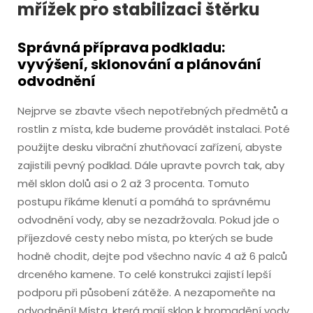
mřížek pro stabilizaci štěrku
Správná příprava podkladu:
vyvýšení, sklonování a plánování
odvodnění
Nejprve se zbavte všech nepotřebných předmětů a
rostlin z místa, kde budeme provádět instalaci. Poté
použijte desku vibrační zhutňovací zařízení, abyste
zajistili pevný podklad. Dále upravte povrch tak, aby
měl sklon dolů asi o 2 až 3 procenta. Tomuto
postupu říkáme klenutí a pomáhá to správnému
odvodnění vody, aby se nezadržovala. Pokud jde o
příjezdové cesty nebo místa, po kterých se bude
hodně chodit, dejte pod všechno navíc 4 až 6 palců
drceného kamene. To celé konstrukci zajistí lepší
podporu při působení zátěže. A nezapomeňte na
odvodnění! Místa, která mají sklon k hromadění vody,