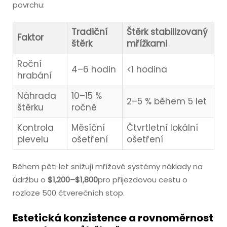
povrchu:
Tradiční
Štěrk stabilizovaný
Faktor
štěrk
mřížkami
Roční
4–6 hodin
<1 hodina
hrabání
Náhrada
10–15 %
2–5 % během 5 let
štěrku
ročně
Kontrola
Měsíční
Čtvrtletní lokální
plevelu
ošetření
ošetření
Během pěti let snižují mřížové systémy náklady na
údržbu o
$1,200–$1,800
pro příjezdovou cestu o
rozloze 500 čtverečních stop.
Estetická konzistence a rovnoměrnost