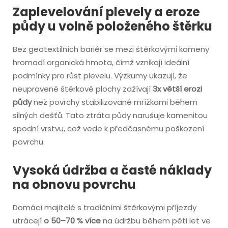
Zaplevelování plevely a eroze
půdy u volně položeného štěrku
Bez geotextilních bariér se mezi štěrkovými kameny
hromadí organická hmota, čímž vznikají ideální
podmínky pro růst plevelu. Výzkumy ukazují, že
neupravené štěrkové plochy zažívají
3x větší erozi
půdy
než povrchy stabilizované mřížkami během
silných dešťů. Tato ztráta půdy narušuje kamenitou
spodní vrstvu, což vede k předčasnému poškození
povrchu.
Vysoká údržba a časté náklady
na obnovu povrchu
Domácí majitelé s tradičními štěrkovými příjezdy
utrácejí
o 50–70 % více
na údržbu během pěti let ve