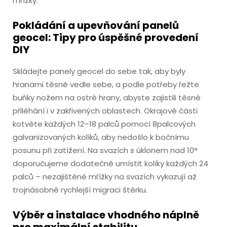
mřížky.
Pokládání a upevňování panelů
geocel: Tipy pro úspěšné provedení
DIY
Skládejte panely geocel do sebe tak, aby byly
hranami těsně vedle sebe, a podle potřeby řežte
buňky nožem na ostré hrany, abyste zajistili těsné
přiléhání i v zakřivených oblastech. Okrajové části
kotvěte každých 12–18 palců pomocí 8palcových
galvanizovaných kolíků, aby nedošlo k bočnímu
posunu při zatížení. Na svazích s úklonem nad 10°
doporučujeme dodatečně umístit kolíky každých 24
palců – nezajištěné mřížky na svazích vykazují až
trojnásobně rychlejší migraci štěrku.
Výběr a instalace vhodného náplně