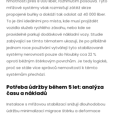
hmotností přes 8 000 liber, rozhrnutím posouvá. Tyto
mřížové systémy však rozmisťují zátěž skrze
propojené buňky a dokáží tak odolat až 40 000 liber.
To je činí ideálními pro místa, kde musí projíždět
vozidla služeb rychlého zásahu, nebo kde se
pravidelně parkují dodávkové nákladní vozy. Studie
zabývající se tímto tématem ukazují, že po přibližně
jednom roce používání vytvářejí tyto stabilizované
systémy nerovnosti pouze do hloubky cca 22 %
oproti běžným štěrkovým povrchům. Je tedy logické,
proč se stále více správců nemovitostí k těmto
systémům přechází.
Potřeba údržby během 5 let: analýza
času a nákladů
Instalace s mřížovou stabilizací snižují dlouhodobou
údržbu minimalizací migrace štěrku a deformace