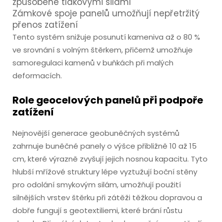
způsobené tlakovými silami
Zámkové spoje panelů umožňují nepřetržitý
přenos zatížení
Tento systém snižuje posunutí kameniva až o 80 %
ve srovnání s volným štěrkem, přičemž umožňuje
samoregulaci kamenů v buňkách při malých
deformacích.
Role geocelových panelů při podpoře
zatížení
Nejnovější generace geobuněčných systémů
zahrnuje buněčné panely o výšce přibližně 10 až 15
cm, které výrazně zvyšují jejich nosnou kapacitu. Tyto
hlubší mřížové struktury lépe vyztužují boční stěny
pro odolání smykovým silám, umožňují použití
silnějších vrstev štěrku při zátěži těžkou dopravou a
dobře fungují s geotextiliemi, které brání růstu