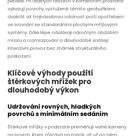
plevele. Při reálných testech v komerčním prostředí
vykazují povrchy vyztužené těmito geobuňkami
dvakrát až trojnásobnou odolnost proti opotřebení
ve srovnání se standardními plochými mřížovými
systémy. Dále lépe odolávají náročným obdobím
mrazu a rozmrazování a dlouhodobě snášejí
intenzivní provoz bez známek strukturálního
poškození.
Klíčové výhody použití
štěrkových mřížek pro
dlouhodobý výkon
Udržování rovných, hladkých
povrchů s minimálním sedáním
Štěrkové mřížky v podstatě přeměňují volné kameny
na povrch, který zůstává na místě, ať už po něm