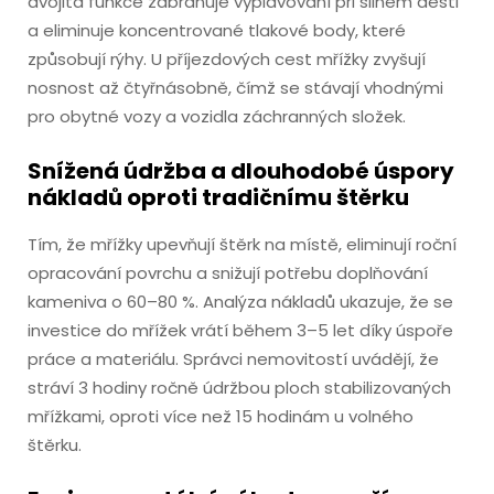
dvojitá funkce zabraňuje vyplavování při silném dešti
a eliminuje koncentrované tlakové body, které
způsobují rýhy. U příjezdových cest mřížky zvyšují
nosnost až čtyřnásobně, čímž se stávají vhodnými
pro obytné vozy a vozidla záchranných složek.
Snížená údržba a dlouhodobé úspory
nákladů oproti tradičnímu štěrku
Tím, že mřížky upevňují štěrk na místě, eliminují roční
opracování povrchu a snižují potřebu doplňování
kameniva o 60–80 %. Analýza nákladů ukazuje, že se
investice do mřížek vrátí během 3–5 let díky úspoře
práce a materiálu. Správci nemovitostí uvádějí, že
stráví 3 hodiny ročně údržbou ploch stabilizovaných
mřížkami, oproti více než 15 hodinám u volného
štěrku.