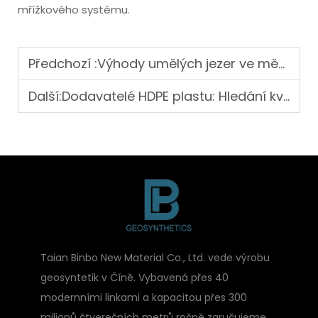
mřížkového systému.
Předchozí :
Výhody umělých jezer ve městské krajině
Další:
Dodavatelé HDPE plastu: Hledání kvality a cenové dostupnosti
Taian Binbo New Material Co., Ltd. vede výrobu
geosyntetik v Číně. Vybavená přes 40
modernními linkami a kapacitou přes 300
milionů čtverečních metrů ročně zaručujeme