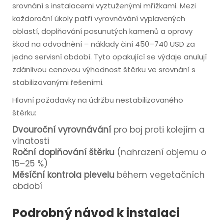
srovnání s instalacemi vyztuženými mřížkami. Mezi
každoroční úkoly patří vyrovnávání vyplavených
oblastí, doplňování posunutých kamenů a opravy
škod na odvodnění – náklady činí 450–740 USD za
jedno servisní období. Tyto opakující se výdaje anulují
zdánlivou cenovou výhodnost štěrku ve srovnání s
stabilizovanými řešeními.
Hlavní požadavky na údržbu nestabilizovaného
štěrku:
Dvouroční vyrovnávání
pro boj proti kolejím a
vlnatosti
Roční doplňování štěrku
(nahrazení objemu o
15–25 %)
Měsíční kontrola plevelu
během vegetačních
období
Podrobný návod k instalaci