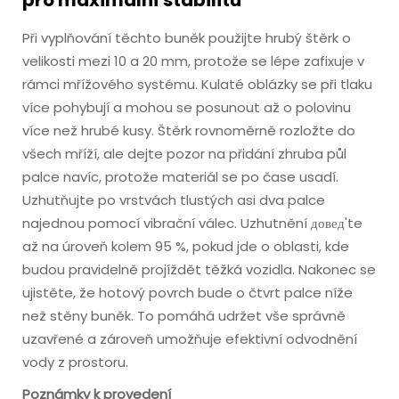
pro maximální stabilitu
Při vyplňování těchto buněk použijte hrubý štěrk o
velikosti mezi 10 a 20 mm, protože se lépe zafixuje v
rámci mřížového systému. Kulaté oblázky se při tlaku
více pohybují a mohou se posunout až o polovinu
více než hrubé kusy. Štěrk rovnoměrně rozložte do
všech mříží, ale dejte pozor na přidání zhruba půl
palce navíc, protože materiál se po čase usadí.
Uzhutňujte po vrstvách tlustých asi dva palce
najednou pomocí vibrační válec. Uzhutnění довед'te
až na úroveň kolem 95 %, pokud jde o oblasti, kde
budou pravidelně projíždět těžká vozidla. Nakonec se
ujistěte, že hotový povrch bude o čtvrt palce níže
než stěny buněk. To pomáhá udržet vše správně
uzavřené a zároveň umožňuje efektivní odvodnění
vody z prostoru.
Poznámky k provedení