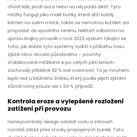
chodí lidé, jezdí auta nebo na něj padá déšť. Tyto
mřížky fungují jako malé buňky, které drží každý
kámen na svém místě, takže se nemohou kutálet ani
propadat do spodního terénu. Někteří odborníci na
úpravu krajiny provedli v roce 2023 výzkum týkající se
toho, jak dobře tyto systémy vydrží v průběhu času.
Zjistili něco docela působivého – povrchy
stabilizované mřížkami si po celých pěti letech
zachovaly přibližně 92 % své rovinnosti. To je mnohem
lepší než u běžného štěrku, který podle jejich zjištění
zůstal rovný pouze asi v 34 % případů.
Kontrola eroze a vylepšené rozložení
zatížení při provozu
Honeycombský design odvádí vodu a zároveň
rozvádí zátěž přes stovky propojených buněk. Tato