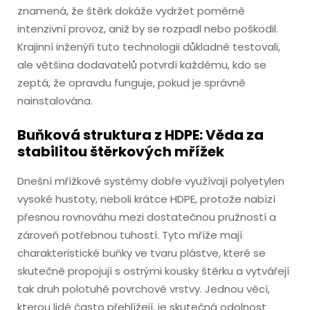
znamená, že štěrk dokáže vydržet poměrně
intenzivní provoz, aniž by se rozpadl nebo poškodil.
Krajinní inženýři tuto technologii důkladně testovali,
ale většina dodavatelů potvrdí každému, kdo se
zeptá, že opravdu funguje, pokud je správně
nainstalována.
Buňková struktura z HDPE: Věda za
stabilitou štěrkových mřížek
Dnešní mřížkové systémy dobře využívají polyetylen
vysoké hustoty, neboli krátce HDPE, protože nabízí
přesnou rovnováhu mezi dostatečnou pružností a
zároveň potřebnou tuhostí. Tyto mříže mají
charakteristické buňky ve tvaru plástve, které se
skutečně propojují s ostrými kousky štěrku a vytvářejí
tak druh polotuhé povrchové vrstvy. Jednou věcí,
kterou lidé často přehlížejí, je skutečná odolnost