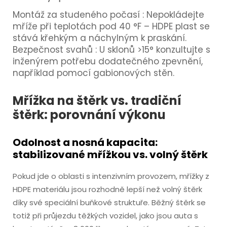
Montáž za studeného počasí
: Nepokládejte
mříže při teplotách pod 40 °F – HDPE plast se
stává křehkým a náchylným k praskání.
Bezpečnost svahů
: U sklonů >15° konzultujte s
inženýrem potřebu dodatečného zpevnění,
například pomocí gabionových stěn.
Mřížka na štěrk vs. tradiční
štěrk: porovnání výkonu
Odolnost a nosná kapacita:
stabilizované mřížkou vs. volný štěrk
Pokud jde o oblasti s intenzivním provozem, mřížky z
HDPE materiálu jsou rozhodně lepší než volný štěrk
díky své speciální buňkové struktuře. Běžný štěrk se
totiž při průjezdu těžkých vozidel, jako jsou auta s