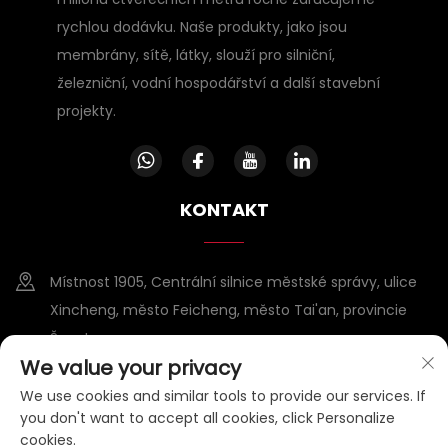
rychlou dodávku. Naše produkty, jako jsou
membrány, sítě, látky, slouží pro silniční,
železniční, vodní hospodářství a další stavební
projekty.
KONTAKT
Místnost 1905, Centrální silnice městské správy, ulice
Xincheng, město Feicheng, město Tai'an, provincie
Šan-tung
We value your privacy
+86-15953807388
We use cookies and similar tools to provide our services. If
you don't want to accept all cookies, click Personalize
[email protected]
cookies.