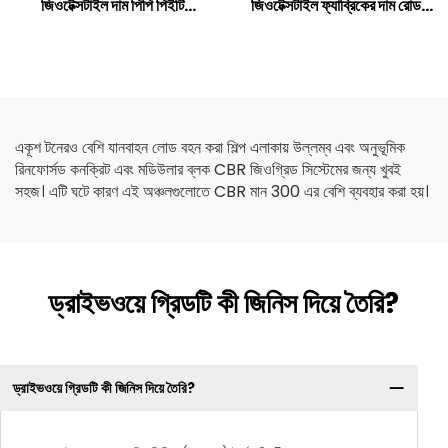
জিওটেক্সটাইল দাম পিপি পিইটি
জিওটেক্সটাইল ফ্যাব্রিকের দাম রোড
জিওটেক্সটাইল ছোট ফাইবার লং ফাইবার
রিইনফোর্সড এগ্রিকালচার
জিওটেক্সটাইল
কনস্ট্রাকশনের জন্য
একূশ টনেরও বেশি যানবাহন লোড বহন করা শিল্প এলাকায় উল্লম্ব এবং অনুভূমিক
রিনফোর্সড কনক্রিট এবং মডিউলার ব্লক CBR জিওগ্রিড সিস্টেমের জন্য খুবই
সহজ। এটি ঘটে কারণ এই অঞ্চলগুলোতে CBR মান 300 এর বেশি ব্যবহার করা হয়।
ড্রাইভওয়ে গ্রিডটি কী জিনিস দিয়ে তৈরি?
ড্রাইভওয়ে গ্রিডটি কী জিনিস দিয়ে তৈরি?