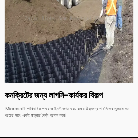
কনক্রিটের জন্য লাগনি-কার্যকর বিকল্প
.Microsoft পারিবারিক পাথর ও ইনস্টলেশন খরচ কমায় ঐক্যবদ্ধ পাবলিকের তুলনায় কম
খরচের সাথে একই মাত্রার দৈর্ঘ্য প্রদান করে।