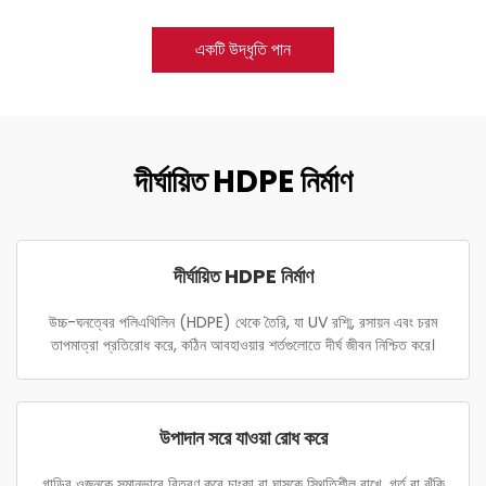
একটি উদ্ধৃতি পান
দীর্ঘায়িত HDPE নির্মাণ
দীর্ঘায়িত HDPE নির্মাণ
উচ্চ-ঘনত্বের পলিএথিলিন (HDPE) থেকে তৈরি, যা UV রশ্মি, রসায়ন এবং চরম
তাপমাত্রা প্রতিরোধ করে, কঠিন আবহাওয়ার শর্তগুলোতে দীর্ঘ জীবন নিশ্চিত করে।
উপাদান সরে যাওয়া রোধ করে
গাড়ির ওজনকে সমানভাবে বিতরণ করে চাংকা বা ঘাসকে স্থিতিশীল রাখে, গর্ত বা ঝুঁকি