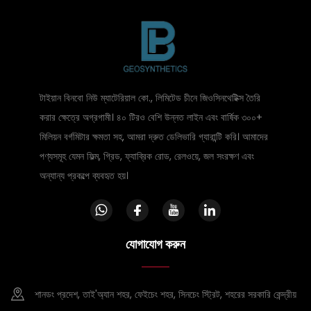
টাইয়ান বিনবো নিউ ম্যাটেরিয়াল কো., লিমিটেড চীনে জিওসিনথেটিক্স তৈরি
করার ক্ষেত্রে অগ্রগামী। ৪০ টিরও বেশি উন্নত লাইন এবং বার্ষিক ৩০০+
মিলিয়ন বর্গমিটার ক্ষমতা সহ, আমরা দ্রুত ডেলিভারি গ্যারান্টি করি। আমাদের
পণ্যসমূহ যেমন ফিল্ম, গ্রিড, ফ্যাব্রিক রোড, রেলওয়ে, জল সংরক্ষণ এবং
অন্যান্য প্রকল্পে ব্যবহৃত হয়।
যোগাযোগ করুন
শানডং প্রদেশ, তাই'অ্যান শহর, ফেইচেং শহর, সিনচেং স্ট্রিট, শহরের সরকারি কেন্দ্রীয়