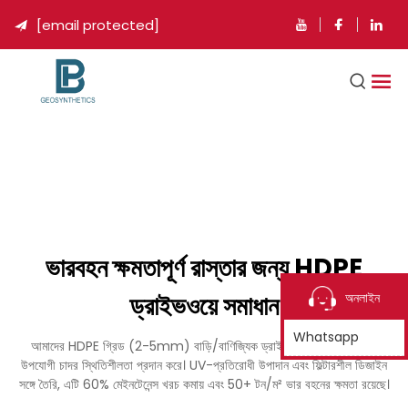
[email protected]

ভারবহন ক্ষমতাপূর্ণ রাস্তার জন্য HDPE
ড্রাইভওয়ে সমাধান
অনলাইন
Whatsapp
আমাদের HDPE গ্রিড (2-5mm) বাড়ি/বাণিজ্যিক ড্রাইভওয়েগুলিতে টিকে থাকা
উপযোগী চাদর স্থিতিশীলতা প্রদান করে। UV-প্রতিরোধী উপাদান এবং ফিল্টারশীল ডিজাইন
সঙ্গে তৈরি, এটি 60% মেইনটেনেন্স খরচ কমায় এবং 50+ টন/ম² ভার বহনের ক্ষমতা রয়েছে।