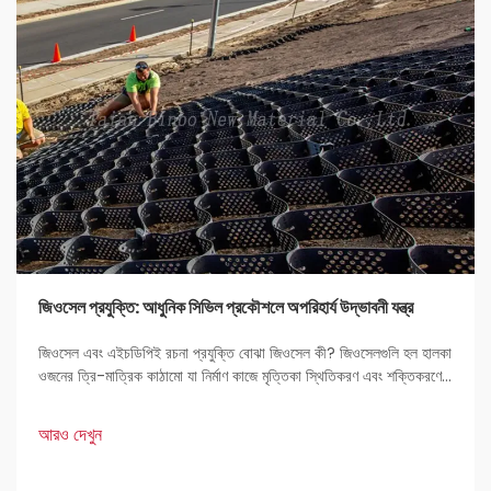
জিওসেল প্রযুক্তি: আধুনিক সিভিল প্রকৌশলে অপরিহার্য উদ্ভাবনী যন্ত্র
জিওসেল এবং এইচডিপিই রচনা প্রযুক্তি বোঝা জিওসেল কী? জিওসেলগুলি হল হালকা
ওজনের ত্রি-মাত্রিক কাঠামো যা নির্মাণ কাজে মৃত্তিকা স্থিতিকরণ এবং শক্তিকরণের
জন্য ব্যবহৃত হয়। প্রকৌশলীদের কাছে এগুলি খুব পছন্দের কারণ হল এদের দৃঢ়তা এবং
বহুমুখী প্রয়োগ।
আরও দেখুন