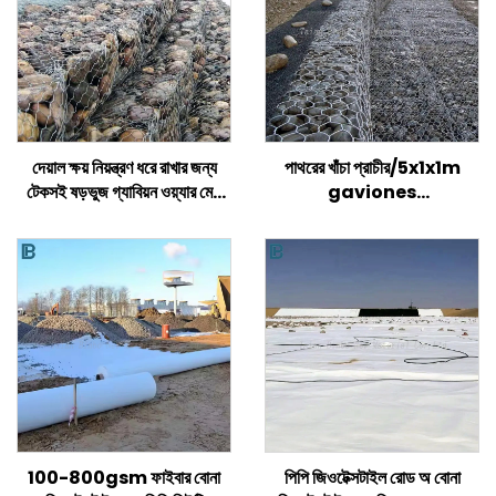
দেয়াল ক্ষয় নিয়ন্ত্রণ ধরে রাখার জন্য
পাথরের খাঁচা প্রাচীর/5x1x1m
টেকসই ষড়ভুজ গ্যাবিয়ন ওয়্যার মেশ
gaviones
ঝুড়ি বোনা টুইস্টেড মেশ গ্যাবিয়ন বক্স
মূল্য/galvanized gabion
বক্সের আকার
100-800gsm ফাইবার বোনা
পিপি জিওটেক্সটাইল রোড অ বোনা