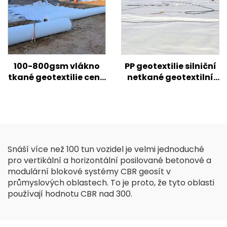
opěrných zdí
100-800gsm vlákno
PP geotextilie silniční
tkané geotextilie cena
netkané geotextilní
PP PET Geotextilie
tkaniny cena pro
krátké vlákno dlouhé
silniční zesílené
vlákno Geotextilie
zemědělské stavby
Snáší více než 100 tun vozidel je velmi jednoduché
pro vertikální a horizontální posilované betonové a
modulární blokové systémy CBR geosít v
průmyslových oblastech. To je proto, že tyto oblasti
používají hodnotu CBR nad 300.