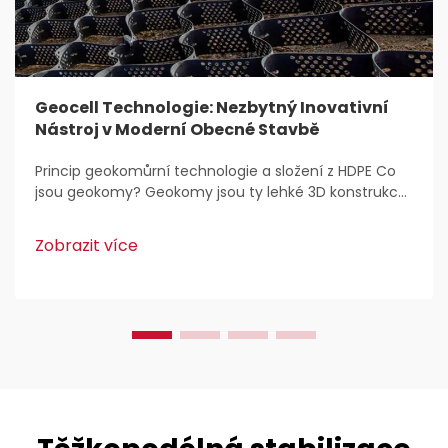
Geocell Technologie: Nezbytný Inovativní
Nástroj v Moderní Obecné Stavbě
Princip geokomůrní technologie a složení z HDPE Co
jsou geokomy? Geokomy jsou ty lehké 3D konstrukce,
které se běžně používají pro stabilizaci a zpevnění
půdy v rámci stavebních prací. Inženýři je zbožňují,
Zobrazit více
protože...