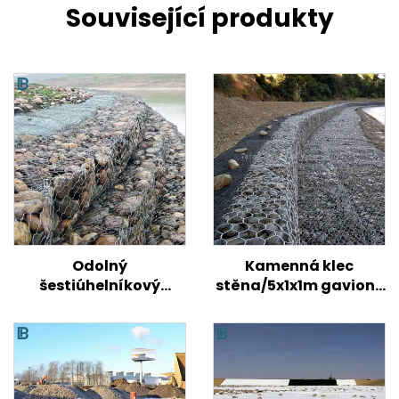
Související produkty
Odolný
Kamenná klec
šestiúhelníkový
stěna/5x1x1m gaviony
gabionový koš z
cena/galvanizovaný
drátěného pletiva
gabionový box rozměr
Tkaný točený
gabionový box pro
kontrolu eroze