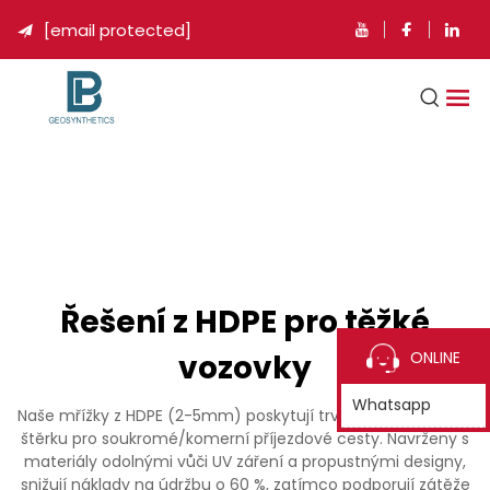
[email protected]

Řešení z HDPE pro těžké
vozovky
ONLINE
Whatsapp
Naše mřížky z HDPE (2-5mm) poskytují trvanlivou stabilizaci
štěrku pro soukromé/komerní příjezdové cesty. Navrženy s
materiály odolnými vůči UV záření a propustnými designy,
snižují náklady na údržbu o 60 %, zatímco podporují zátěže