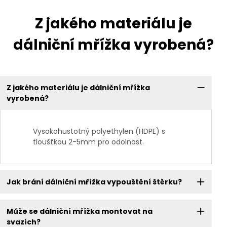
Z jakého materiálu je
dálniční mřížka vyrobená?
Z jakého materiálu je dálniční mřížka
vyrobená?
Vysokohustotný polyethylen (HDPE) s
tloušťkou 2-5mm pro odolnost.
Jak brání dálniční mřížka vypouštění štěrku?
Může se dálniční mřížka montovat na
svazích?