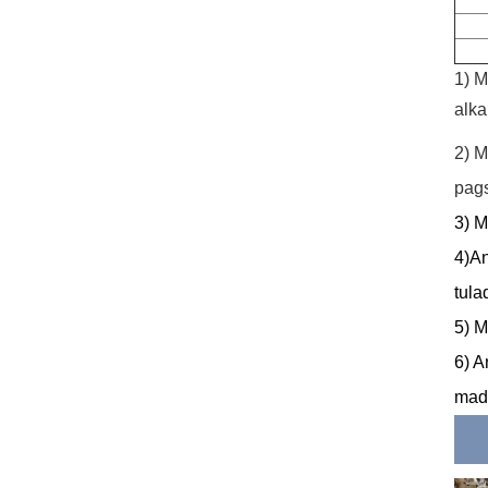
1) M
alka
2) M
pags
3) M
4)An
tula
5) M
6) A
mada