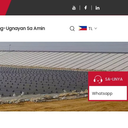
g-Ugnayan Sa Amin
TL
SA-LINYA
Whatsapp