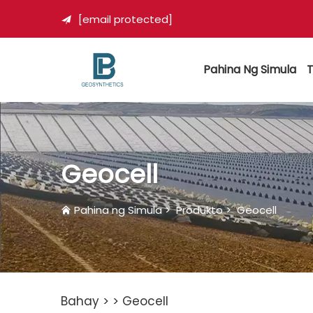
[email protected]

Pahina Ng Simula
T
Geocell
Pahina ng Simula
>
Produkto
>
Geocell
Bahay >
>
Geocell