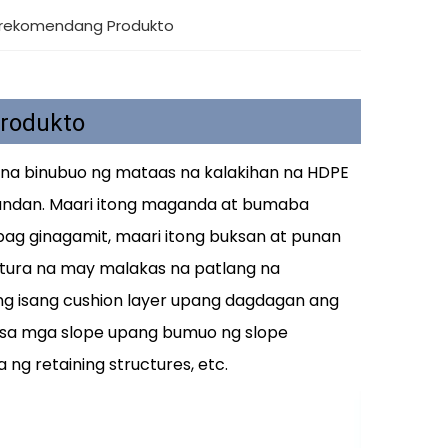
erekomendang Produkto
Produkto
a na binubuo ng mataas na kalakihan na HDPE
sundan. Maari itong maganda at bumaba
pag ginagamit, maari itong buksan at punan
ktura na may malakas na patlang na
lang isang cushion layer upang dagdagan ang
 sa mga slope upang bumuo ng slope
ng retaining structures, etc.