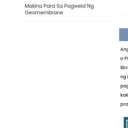
Makina Para Sa Pagweld Ng
Geomembrane
Ang
o P
lib
ng 
pag
kak
pro