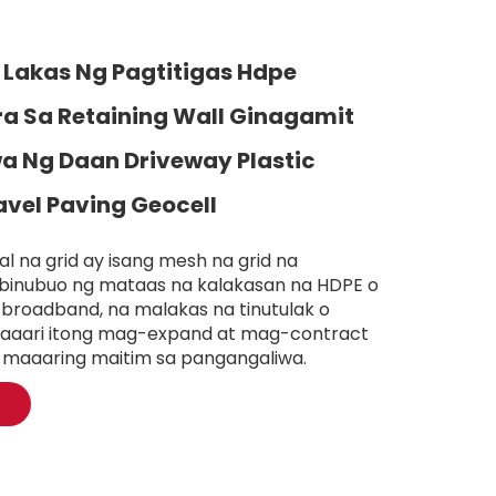
Lakas Ng Pagtitigas Hdpe
ra Sa Retaining Wall Ginagamit
 Ng Daan Driveway Plastic
avel Paving Geocell
l na grid ay isang mesh na grid na
 binubuo ng mataas na kalakasan na HDPE o
broadband, na malakas na tinutulak o
aaari itong mag-expand at mag-contract
t maaaring maitim sa pangangaliwa.