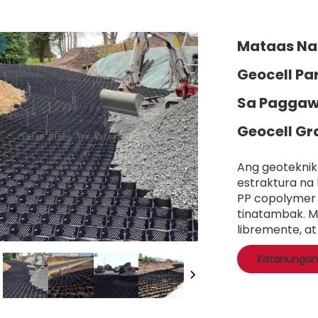
Mataas Na 
Geocell Pa
Sa Paggawa
Geocell Gr
Ang geoteknika
estraktura na
PP copolymer 
tinatambak. M
libremente, a
Katanungan