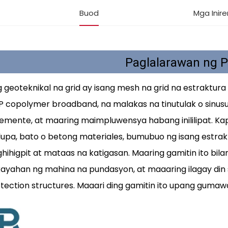
Buod
Mga Inir
Paglalarawan ng 
 geoteknikal na grid ay isang mesh na grid na estraktur
P copolymer broadband, na malakas na tinutulak o sinu
remente, at maaring maimpluwensya habang inililipat. Ka
lupa, bato o betong materiales, bumubuo ng isang estra
hihigpit at mataas na katigasan. Maaring gamitin ito bi
ayahan ng mahina na pundasyon, at maaaring ilagay din
tection structures. Maaari ding gamitin ito upang gumawa 