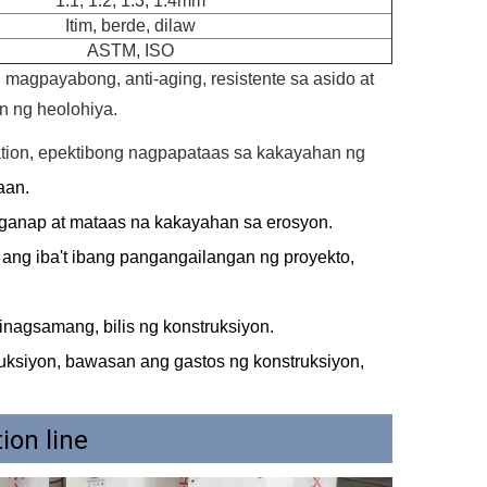
1.1, 1.2, 1.3, 1.4mm
Itim, berde, dilaw
ASTM, ISO
magpayabong, anti-aging, resistente sa asido at
on ng heolohiya.
rmation, epektibong nagpapataas sa kakayahan ng
aan.
ganap at mataas na kakayahan sa erosyon.
ng iba't ibang pangangailangan ng proyekto,
inagsamang, bilis ng konstruksiyon.
ruksiyon, bawasan ang gastos ng konstruksiyon,
on line