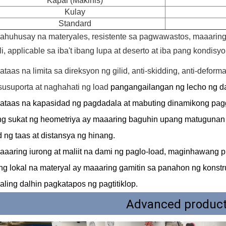
Kapal (Makinis)
Kulay
Standard
ahuhusay na materyales, resistente sa pagwawastos, maaaring 
li, applicable sa
iba't ibang lupa at deserto at iba pang kondisy
ataas na limita sa direksyon ng gilid, anti-skidding, anti-defo
usuporta at naghahati ng load
pangangailangan ng lecho ng d
ataas na kapasidad ng pagdadala at mabuting dinamikong pag
g sukat ng heometriya ay maaaring baguhin upang matugunan a
d ng taas at distansya ng hinang.
aaaring iurong at maliit na dami ng paglo-load, maginhawang p
ng lokal na materyal ay maaaring gamitin sa panahon ng konst
ling dalhin pagkatapos ng pagtitiklop.
Advanced producti