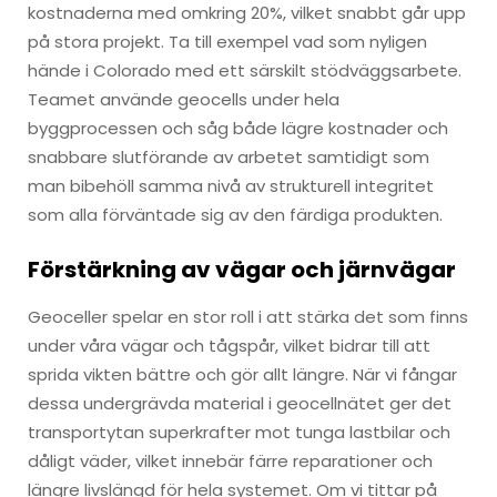
kostnaderna med omkring 20%, vilket snabbt går upp
på stora projekt. Ta till exempel vad som nyligen
hände i Colorado med ett särskilt stödväggsarbete.
Teamet använde geocells under hela
byggprocessen och såg både lägre kostnader och
snabbare slutförande av arbetet samtidigt som
man bibehöll samma nivå av strukturell integritet
som alla förväntade sig av den färdiga produkten.
Förstärkning av vägar och järnvägar
Geoceller spelar en stor roll i att stärka det som finns
under våra vägar och tågspår, vilket bidrar till att
sprida vikten bättre och gör allt längre. När vi fångar
dessa undergrävda material i geocellnätet ger det
transportytan superkrafter mot tunga lastbilar och
dåligt väder, vilket innebär färre reparationer och
längre livslängd för hela systemet. Om vi tittar på