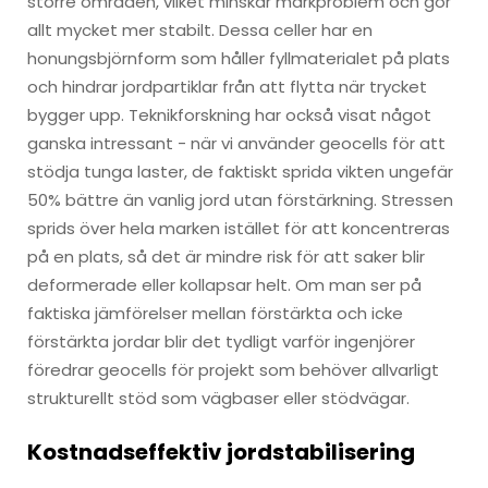
större områden, vilket minskar markproblem och gör
allt mycket mer stabilt. Dessa celler har en
honungsbjörnform som håller fyllmaterialet på plats
och hindrar jordpartiklar från att flytta när trycket
bygger upp. Teknikforskning har också visat något
ganska intressant - när vi använder geocells för att
stödja tunga laster, de faktiskt sprida vikten ungefär
50% bättre än vanlig jord utan förstärkning. Stressen
sprids över hela marken istället för att koncentreras
på en plats, så det är mindre risk för att saker blir
deformerade eller kollapsar helt. Om man ser på
faktiska jämförelser mellan förstärkta och icke
förstärkta jordar blir det tydligt varför ingenjörer
föredrar geocells för projekt som behöver allvarligt
strukturellt stöd som vägbaser eller stödvägar.
Kostnadseffektiv jordstabilisering