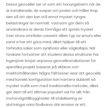
Dessa geoceller ser ut som ett honungsbärm när de
är installerade, de sveper om jorden och håller ihop
den så att den kan stå emot mycket tyngre
belastningar än normalt. Vad som gör dem så
användbara är deras förmåga att sprida trycket
över stora områden oavsett vilken typ av smuts eller
sand vi har att göra med, vilket hjälper till att
förhindra saker som synkholor eller vägkollaps. När
forskare fortsätter att studera dessa strukturer har
ingenjörer börjat anpassa geocellinstallationer för
specifika projekt baserat på viktkrav och
markförhållanden. Några fälttester visar att geocells
med korrekt konfiguration kan hantera dubbelt så
mycket trafik som med traditionella metoder, vilket
gör dem till ett alltmer populärt val för allt från
motorvägstillbyggnader till stabilisering av
sluttningar nära flodbanor där erosion är ett