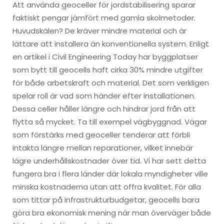
Att använda geoceller för jordstabilisering sparar
faktiskt pengar jämfört med gamla skolmetoder.
Huvudskälen? De kräver mindre material och är
lättare att installera än konventionella system. Enligt
en artikel i Civil Engineering Today har byggplatser
som bytt till geocells haft cirka 30% mindre utgifter
för både arbetskraft och material. Det som verkligen
spelar roll är vad som händer efter installationen.
Dessa celler håller längre och hindrar jord från att
flytta så mycket. Ta till exempel vägbyggnad. Vägar
som förstärks med geoceller tenderar att förbli
intakta längre mellan reparationer, vilket innebär
lägre underhållskostnader över tid. Vi har sett detta
fungera bra i flera länder där lokala myndigheter ville
minska kostnaderna utan att offra kvalitet. För alla
som tittar på infrastrukturbudgetar, geocells bara
göra bra ekonomisk mening när man överväger både