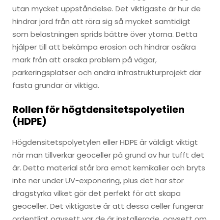
utan mycket uppståndelse. Det viktigaste är hur de
hindrar jord från att röra sig så mycket samtidigt
som belastningen sprids bättre över ytorna. Detta
hjälper till att bekämpa erosion och hindrar osäkra
mark från att orsaka problem på vägar,
parkeringsplatser och andra infrastrukturprojekt där
fasta grundar är viktiga.
Rollen för högtdensitetspolyetilen
(HDPE)
Högdensitetspolyetylen eller HDPE är väldigt viktigt
när man tillverkar geoceller på grund av hur tufft det
är. Detta material står bra emot kemikalier och bryts
inte ner under UV-exponering, plus det har stor
dragstyrka vilket gör det perfekt för att skapa
geoceller. Det viktigaste är att dessa celler fungerar
ordentligt oavsett var de är installerade, oavsett om