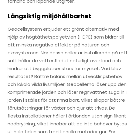
förhand och löpande utgifter.
Långsiktig miljöhållbarhet
Geocellsystem erbjuder ett grönt alternativ med
hjälp av högtäthetspolyetylen (HDPE) som bidrar till
att minska negativa effekter på naturen och
ekosystemen. När dessa celler är installerade på rätt
sätt håller de vattenflödet naturligt över land och
hindrar att byggplatser störs för mycket. Vad blev
resultatet? Bättre balans mellan utvecklingsbehov
och lokala vilda livsmiljöer. Geocellerna löser upp den
komprimerade jorden och låter regnvattnet suga in i
jorden i stället för att rinna bort, vilket skapar bättre
förutsättningar för växter och djur att trivas. De
flesta installationer håller i årtionden utan signifikant
nedbrytning, vilket innebär att de inte behöver bytas
ut hela tiden som traditionella metoder gör. För