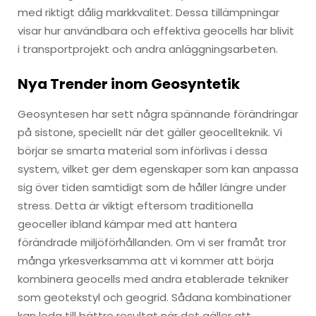
med riktigt dålig markkvalitet. Dessa tillämpningar
visar hur användbara och effektiva geocells har blivit
i transportprojekt och andra anläggningsarbeten.
Nya Trender inom Geosyntetik
Geosyntesen har sett några spännande förändringar
på sistone, speciellt när det gäller geocellteknik. Vi
börjar se smarta material som införlivas i dessa
system, vilket ger dem egenskaper som kan anpassa
sig över tiden samtidigt som de håller längre under
stress. Detta är viktigt eftersom traditionella
geoceller ibland kämpar med att hantera
förändrade miljöförhållanden. Om vi ser framåt tror
många yrkesverksamma att vi kommer att börja
kombinera geocells med andra etablerade tekniker
som geotekstyl och geogrid. Sådana kombinationer
kan leda till bättre resultat när det gäller att