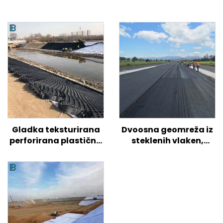
Gladka teksturirana
Dvoosna geomreža iz
perforirana plastična
steklenih vlaken,
geocelica HDPE za
enoosna geomreža iz
ojačitev tal na
steklenih vlaken za
cestah/hribih/pobočjih
asfaltno cesto Visoko
trdna
biaksialna/plastična
geomreža iz steklenih
vlaken