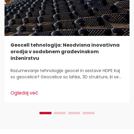
Geocell tehnologija: Neodvisna inovativna
orodja v sodobnem građevinskom
inženirstvu
Razumevanje tehnologije geocel in sestave HDPE Kaj
so geocelice? Geocelice so lahke, 3D strukture, ki se
uporabljajo povsod za stabilizacijo in utrditev tal v
gradbeništvu. Inženirji civilne zaščite jih imajo radi,
Ogledaj več
ker...