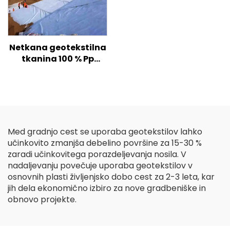
Netkana geotekstilna
tkanina 100 % Pp
polipropilen Netkana
tkanina Geotekstil PP
Geotekstil z dolgimi
vlakni
Med gradnjo cest se uporaba geotekstilov lahko
učinkovito zmanjša debelino površine za 15-30 %
zaradi učinkovitega porazdeljevanja nosila. V
nadaljevanju povečuje uporaba geotekstilov v
osnovnih plasti življenjsko dobo cest za 2-3 leta, kar
jih dela ekonomično izbiro za nove gradbeniške in
obnovo projekte.