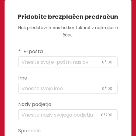
Pridobite brezplačen predračun
Naš predstavnik vas bo kontaktiral v najkrajšem
času.
E-pošta
0/100
Ime
0/100
Naziv podjetja
0/200
Sporočilo