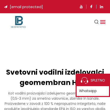
[email protected]

Svetovni vodilni izdelovalci
geomembran HDPE
SPLETNO
Whatsapp
Kot vodilni proizvajalci izdelujemo geomembrane HDPE
(0,5-3 mm) za smetno valovnice, zbirnike in kanale.
Proizvedene v zavodi z 100 % nepropustno integriteto, naše
produkte izpolnjujejo standarde EPA in ISO za varstvo okolja.