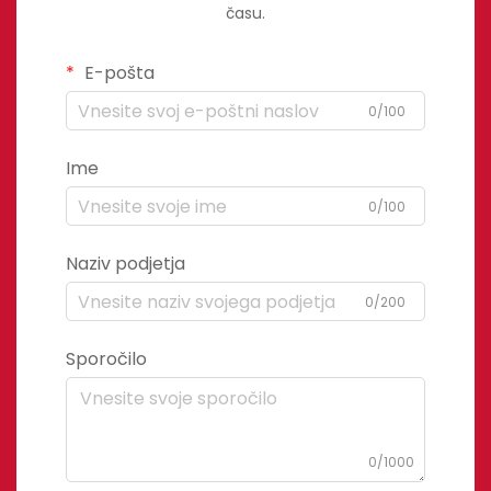
času.
E-pošta
0/100
Ime
0/100
Naziv podjetja
0/200
Sporočilo
0/1000