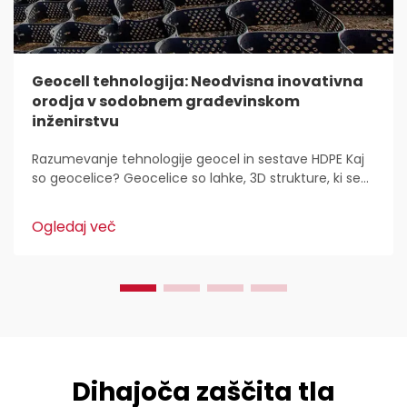
Geocell tehnologija: Neodvisna inovativna
orodja v sodobnem građevinskom
inženirstvu
Razumevanje tehnologije geocel in sestave HDPE Kaj
so geocelice? Geocelice so lahke, 3D strukture, ki se
uporabljajo povsod za stabilizacijo in utrditev tal v
gradbeništvu. Inženirji civilne zaščite jih imajo radi,
Ogledaj več
ker...
Dihajoča zaščita tla