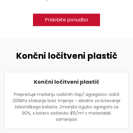
Pridobite ponudbo
Končni ločitveni plastič
Končni ločitveni plastič
Preprečuje mešanju različnih tlap/ agregatov. Izdrži
200kPa stiskanje brez trnjenja – idealno za ločevanje
železniškega balasta. Zmanjša izgubo agregata za
90%, s katero seštevko $15/m³ v materialski
zamenjavi.