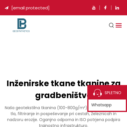
[email protected]

Inženirske tkane tkanine za
gradbeništvo
SPLETNO
Whatsapp
Naša geotekstilna tkanina (100-800g/m²) ponuja ločevanje
tla, filtriranje in pospeševanje pri cestah, železnicah in
nadzoru erozije. Oganjno odporna in ISO potrjena podpira
trajnostno infrastrukturo.