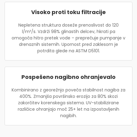
Visoko proti toku filtracije
Nepletena struktura doseže prenoslivost do 120
l/m²/s. Vzdrži 98% glinastih delcev, hkrati pa
omogoča hitro pretek vode – preprečuje pumpanje v
drenaznih sistemih. Upornost pred zaklesom je
potrdita glede na ASTM D5101.
Pospešeno nagibno ohranjevalo
Kombinirano z georežnjo poveča stabilnost nagiba za
400%. Zmanjša površinsko erozijo za 80% skozi
zakorčitev korenskega sistema. UV-stabilizirane
različice ohranjajo moč 25+ let na izpostavljenih
nagibih.