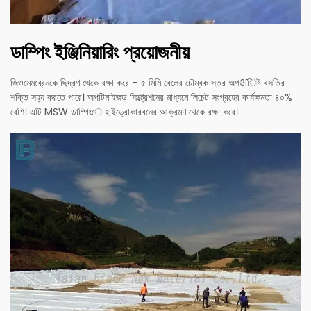
ডাম্পিং ইঞ্জিনিয়ারিং প্রয়োজনীয়
জিওমেমব্রেনকে ছিদ্রণ থেকে রক্ষা করে – ৫ মিমি বেলের চৌম্বক স্তর অপशিষ্ট বসতির
শক্তি সহ্য করতে পারে। অপটিমাইজড ফিল্ট্রেশনের মাধ্যমে লিচেট সংগ্রহের কার্যক্ষমতা ৪০%
বেশি। এটি MSW ডাম্পিংে হাইড্রোকারবনের আক্রমণ থেকে রক্ষা করে।