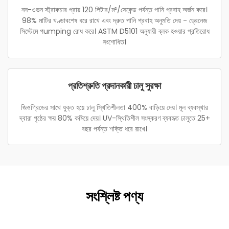
নন-ওভন স্ট্রাকচার প্রায় 120 লিটার/ম²/সেকেন্ড পর্যন্ত পানি প্রবাহ অর্জন করে।
98% মাটির খণ্ডাবশেষ ধরে রাখে এবং দ্রুত পানি প্রবাহ অনুমতি দেয় - ড্রেনেজ
সিস্টেমে পumping রোধ করে। ASTM D5101 অনুযায়ী ব্লক হওয়ার প্রতিরোধ
সংশোধিত।
প্রতিশ্রুতি প্রদানকারী ঢালু সুরক্ষা
জিওগ্রিডের সাথে যুক্ত হয়ে ঢালু স্থিতিশীলতা 400% বাড়িয়ে দেয়। মূল ব্যবস্থার
দ্বারা পৃষ্ঠের ক্ষয় 80% কমিয়ে দেয়। UV-স্থিতিশীল সংস্করণ ব্যবহৃত ঢালুতে 25+
বছর পর্যন্ত শক্তি ধরে রাখে।
সংশ্লিষ্ট পণ্য