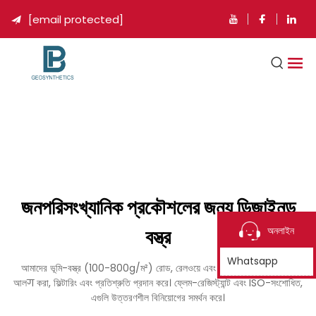
[email protected]

জনপরিসংখ্যানিক প্রকৌশলের জন্য ডিজাইনড
বস্ত্র
অনলাইন
Whatsapp
আমাদের ভূমি-বস্ত্র (100-800g/ম²) রোড, রেলওয়ে এবং ক্ষয় নিয়ন্ত্রণের জন্য মাটি
আলग করা, ফিল্টারিং এবং প্রতিশ্রুতি প্রদান করে। ফ্লেম-রেজিস্ট্যান্ট এবং ISO-সংশোধিত,
এগুলি উত্তরণশীল বিনিয়োগের সমর্থন করে।