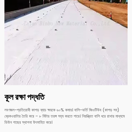
কূল রক্ষা পদ্ধতি
লবণজল-প্রতিরোধী কাপড় ব্যাচ ক্ষয়কে ৬০% কমায়। বালি-ভর্তি জিওটিউব (কাপড় সহ)
ব্রেকওয়াটার তৈরি করে – ৮ মিটার তরঙ্গ সহ্য করতে পারে। নিয়ন্ত্রিত বালি ধরে রাখার মাধ্যমে
ডিউন গাছের স্থাপনা উৎসাহিত করে।