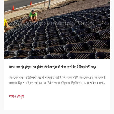
জিওসেল প্রযুক্তি: আধুনিক সিভিল প্রকৌশলে অপরিহার্য উদ্ভাবনী যন্ত্র
জিওসেল এবং এইচডিপিই রচনা প্রযুক্তি বোঝা জিওসেল কী? জিওসেলগুলি হল হালকা
ওজনের ত্রি-মাত্রিক কাঠামো যা নির্মাণ কাজে মৃত্তিকা স্থিতিকরণ এবং শক্তিকরণের
জন্য ব্যবহৃত হয়। প্রকৌশলীদের কাছে এগুলি খুব পছন্দের কারণ হল এদের দৃঢ়তা এবং
বহুমুখী প্রয়োগ।
আরও দেখুন