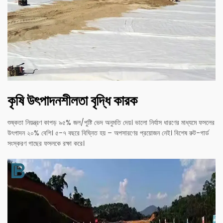
কৃষি উৎপাদনশীলতা বৃদ্ধি কারক
শুষ্কতা নিয়ন্ত্রণ কাপড় ৯৫% জল/পুষ্টি ভেদ অনুমতি দেয়। ভালো নির্যাস ধারণের মাধ্যমে ফসলের
উৎপাদন ২০% বেশি। ৫-৭ বছরে বিঘ্নিত হয় – অপসারণের প্রয়োজন নেই। বিশেষ রুট-গার্ড
সংস্করণ গাছের ফসলকে রক্ষা করে।