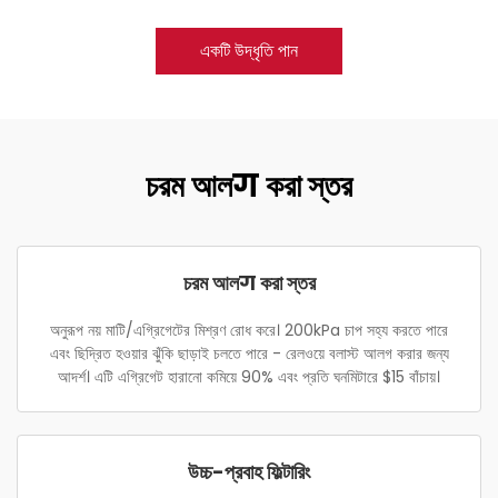
একটি উদ্ধৃতি পান
চরম আলग করা স্তর
চরম আলग করা স্তর
অনুরূপ নয় মাটি/এগ্রিগেটের মিশ্রণ রোধ করে। 200kPa চাপ সহ্য করতে পারে
এবং ছিদ্রিত হওয়ার ঝুঁকি ছাড়াই চলতে পারে - রেলওয়ে বলাস্ট আলগ করার জন্য
আদর্শ। এটি এগ্রিগেট হারানো কমিয়ে 90% এবং প্রতি ঘনমিটারে $15 বাঁচায়।
উচ্চ-প্রবাহ ফিল্টারিং