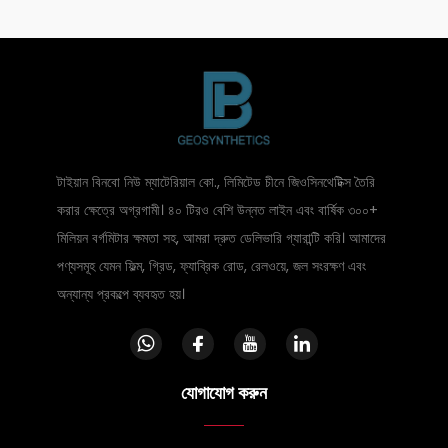
টাইয়ান বিনবো নিউ ম্যাটেরিয়াল কো., লিমিটেড চীনে জিওসিনথেটিক্স তৈরি
করার ক্ষেত্রে অগ্রগামী। ৪০ টিরও বেশি উন্নত লাইন এবং বার্ষিক ৩০০+
মিলিয়ন বর্গমিটার ক্ষমতা সহ, আমরা দ্রুত ডেলিভারি গ্যারান্টি করি। আমাদের
পণ্যসমূহ যেমন ফিল্ম, গ্রিড, ফ্যাব্রিক রোড, রেলওয়ে, জল সংরক্ষণ এবং
অন্যান্য প্রকল্পে ব্যবহৃত হয়।
যোগাযোগ করুন