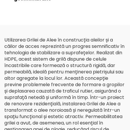
Utilizarea Grilei de Alee în construcția aleilor și a
căilor de acces reprezintă un progres semnificativ în
tehnologia de stabilizare a suprafețelor. Realizat din
HDPE, acest sistem de grilă dispune de celule
încastribile care formează o structură rigidă, dar
permeabilă, ideală pentru menținerea pietrișului sau
altor agregate la locul lor. Această concepție
previne problemele frecvente de formare a gropilor
și deplasarea cauzată de traficul rutier, asigurând o
suprafață netedă și uniformă în timp. Într-un proiect
de renovare rezidențială, instalarea Grilei de Alee a
transformat o alee noroioasă și neregulată într-un
spațiu funcțional și estetic atractiv. Permeabilitatea
grilei a avut, de asemenea, un rol esențial în
gestionarea apei de ploaie, reducând riscul de