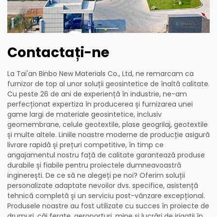
Contactați-ne
La Tai'an Binbo New Materials Co., Ltd, ne remarcam ca
furnizor de top al unor soluții geosintetice de înaltă calitate.
Cu peste 26 de ani de experiență în industrie, ne-am
perfecționat expertiza în producerea și furnizarea unei
game largi de materiale geosintetice, inclusiv
geomembrane, celule geotextile, plase geogrilaj, geotextile
și multe altele. Liniile noastre moderne de producție asigură
livrare rapidă și prețuri competitive, în timp ce
angajamentul nostru față de calitate garantează produse
durabile și fiabile pentru proiectele dumneavoastră
inginerești. De ce să ne alegeți pe noi? Oferim soluții
personalizate adaptate nevoilor dvs. specifice, asistență
tehnică completă și un serviciu post-vânzare excepțional.
Produsele noastre au fost utilizate cu succes în proiecte de
drumuri, căi ferate, aeroporturi, mine și lucrări de irigații în