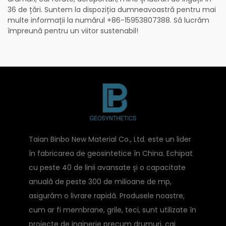
36 de țări. Suntem la dispoziția dumneavoastră pentru mai
multe informații la numărul +86-15953807388. Să lucrăm
împreună pentru un viitor sustenabil!
Taian Binbo New Material Co., Ltd. este un lider
în fabricarea de geosintetice în China. Echipat
cu peste 40 de linii avansate și o capacitate
anuală de peste 300 de milioane de mp,
asigurăm o livrare rapidă. Produsele noastre,
cum ar fi membrane, grile, teci, sunt utilizate în
proiecte de inginerie precum drumuri, cai