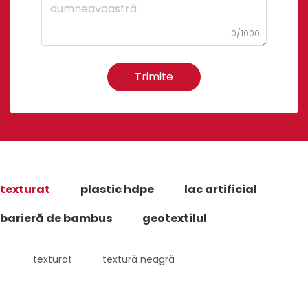
0/1000
Trimite
texturat
plastic hdpe
lac artificial
barieră de bambus
geotextilul
texturat
textură neagră