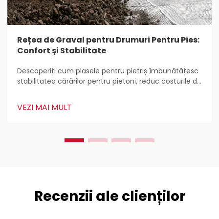
Rețea de Graval pentru Drumuri Pentru Pies:
Confort și Stabilitate
Descoperiți cum plasele pentru pietriș îmbunătățesc
stabilitatea cărărilor pentru pietoni, reduc costurile de
întreținere, previn eroziunea și îmbunătățesc
durabilitatea cu plastic HDPE. Aflați cele mai bune
VEZI MAI MULT
practici pentru instalare și întreținere pentru o
utilizare pe parcursul întregului an.
Recenzii ale clienților