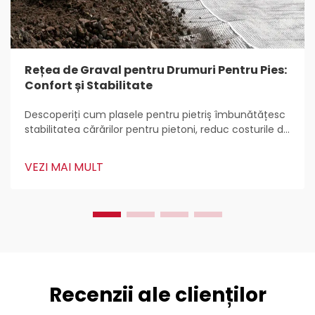
Rețea de Graval pentru Drumuri Pentru Pies:
Confort și Stabilitate
Descoperiți cum plasele pentru pietriș îmbunătățesc
stabilitatea cărărilor pentru pietoni, reduc costurile de
întreținere, previn eroziunea și îmbunătățesc
durabilitatea cu plastic HDPE. Aflați cele mai bune
VEZI MAI MULT
practici pentru instalare și întreținere pentru o
utilizare pe parcursul întregului an.
Recenzii ale clienților