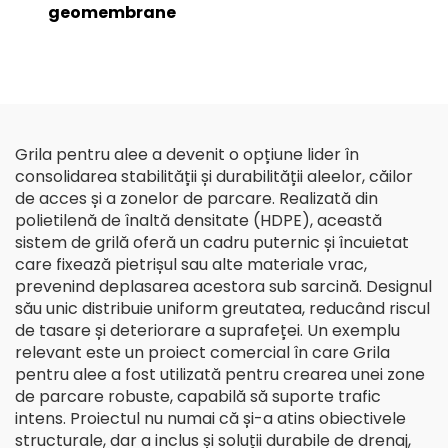
geomembrane
Grila pentru alee a devenit o opțiune lider în
consolidarea stabilității și durabilității aleelor, căilor
de acces și a zonelor de parcare. Realizată din
polietilenă de înaltă densitate (HDPE), această
sistem de grilă oferă un cadru puternic și încuietat
care fixează pietrișul sau alte materiale vrac,
prevenind deplasarea acestora sub sarcină. Designul
său unic distribuie uniform greutatea, reducând riscul
de tasare și deteriorare a suprafeței. Un exemplu
relevant este un proiect comercial în care Grila
pentru alee a fost utilizată pentru crearea unei zone
de parcare robuste, capabilă să suporte trafic
intens. Proiectul nu numai că și-a atins obiectivele
structurale, dar a inclus și soluții durabile de drenaj,