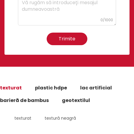
0/1000
Trimite
texturat
plastic hdpe
lac artificial
barieră de bambus
geotextilul
texturat
textură neagră