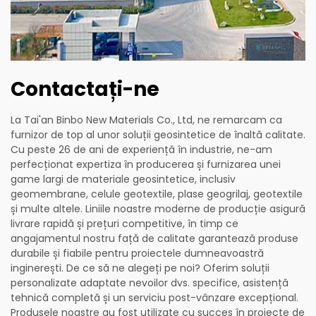
Contactați-ne
La Tai'an Binbo New Materials Co., Ltd, ne remarcam ca
furnizor de top al unor soluții geosintetice de înaltă calitate.
Cu peste 26 de ani de experiență în industrie, ne-am
perfecționat expertiza în producerea și furnizarea unei
game largi de materiale geosintetice, inclusiv
geomembrane, celule geotextile, plase geogrilaj, geotextile
și multe altele. Liniile noastre moderne de producție asigură
livrare rapidă și prețuri competitive, în timp ce
angajamentul nostru față de calitate garantează produse
durabile și fiabile pentru proiectele dumneavoastră
inginerești. De ce să ne alegeți pe noi? Oferim soluții
personalizate adaptate nevoilor dvs. specifice, asistență
tehnică completă și un serviciu post-vânzare excepțional.
Produsele noastre au fost utilizate cu succes în proiecte de