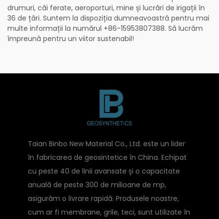
drumuri, căi ferate, aeroporturi, mine și lucrări de irigații în
36 de țări. Suntem la dispoziția dumneavoastră pentru mai
multe informații la numărul +86-15953807388. Să lucrăm
împreună pentru un viitor sustenabil!
Taian Binbo New Material Co., Ltd. este un lider
în fabricarea de geosintetice în China. Echipat
cu peste 40 de linii avansate și o capacitate
anuală de peste 300 de milioane de mp,
asigurăm o livrare rapidă. Produsele noastre,
cum ar fi membrane, grile, teci, sunt utilizate în