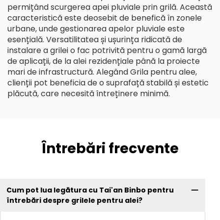
permițând scurgerea apei pluviale prin grilă. Această
caracteristică este deosebit de benefică în zonele
urbane, unde gestionarea apelor pluviale este
esențială. Versatilitatea și ușurința ridicată de
instalare a grilei o fac potrivită pentru o gamă largă
de aplicații, de la alei rezidențiale până la proiecte
mari de infrastructură. Alegând Grila pentru alee,
clienții pot beneficia de o suprafață stabilă și estetic
plăcută, care necesită întreținere minimă.
Întrebări frecvente
Cum pot lua legătura cu Tai'an Binbo pentru
întrebări despre grilele pentru alei?