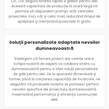
Co., Ltd. asigură livrarea rapidă a grilelor pentru alei.
Această capacitate de producție la scară largă ne
permite să răspundem prompt atât cerințelor
proiectelor mici, cât și celor mari, reducând timpul de
așteptare și menținând proiectele în grafic.
Soluții personalizate adaptate nevoilor
dumneavoastră
Înțelegem că fiecare proiect are cerințe unice.
Echipa noastră de experți va colabora strâns cu
dumneavoastră pentru a oferi soluții personalizate
de grile pentru alei. De la ajustarea dimensiunii și
formei, până la creșterea capacității de încărcare, ne
asigurăm că produsele noastre se potrivesc perfect
nevoilor specifice ale proiectului dumneavoastră,
maximizând performanța și eficiența construcției
aleii.