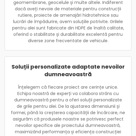
geomembrane, geocelule și multe altele. Indiferent
dacă aveți nevoie de materiale pentru construcții
rutiere, proiecte de amenajări hidrotehnice sau
lucrări de împădurire, avem soluțiile potrivite. Grilele
pentru alei sunt fabricate din HDPE de înaltă calitate,
oferind o stabilitate și durabilitate excelentă pentru
diverse zone frecventate de vehicule.
Soluții personalizate adaptate nevoilor
dumneavoastră
Înțelegem că fiecare proiect are cerințe unice.
Echipa noastră de experți va colabora strâns cu
dumneavoastră pentru a oferi soluții personalizate
de grile pentru alei. De la ajustarea dimensiunii și
formei, până la creșterea capacității de încărcare, ne
asigurăm că produsele noastre se potrivesc perfect
nevoilor specifice ale proiectului dumneavoastră,
maximizând performanța și eficiența construcției