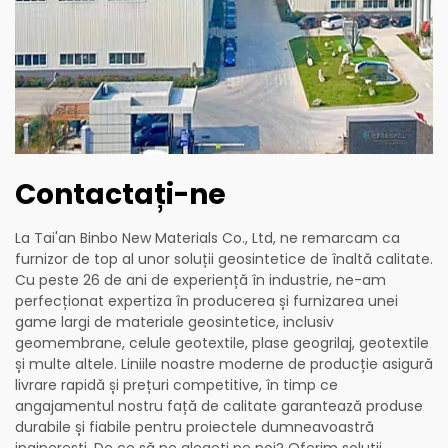
Contactați-ne
La Tai'an Binbo New Materials Co., Ltd, ne remarcam ca
furnizor de top al unor soluții geosintetice de înaltă calitate.
Cu peste 26 de ani de experiență în industrie, ne-am
perfecționat expertiza în producerea și furnizarea unei
game largi de materiale geosintetice, inclusiv
geomembrane, celule geotextile, plase geogrilaj, geotextile
și multe altele. Liniile noastre moderne de producție asigură
livrare rapidă și prețuri competitive, în timp ce
angajamentul nostru față de calitate garantează produse
durabile și fiabile pentru proiectele dumneavoastră