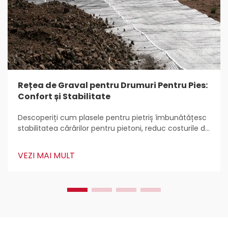
Rețea de Graval pentru Drumuri Pentru Pies:
Confort și Stabilitate
Descoperiți cum plasele pentru pietriș îmbunătățesc
stabilitatea cărărilor pentru pietoni, reduc costurile de
întreținere, previn eroziunea și îmbunătățesc
durabilitatea cu plastic HDPE. Aflați cele mai bune
VEZI MAI MULT
practici pentru instalare și întreținere pentru o
utilizare pe parcursul întregului an.