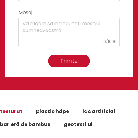
Mesaj
0/1000
Trimite
texturat
plastic hdpe
lac artificial
barieră de bambus
geotextilul