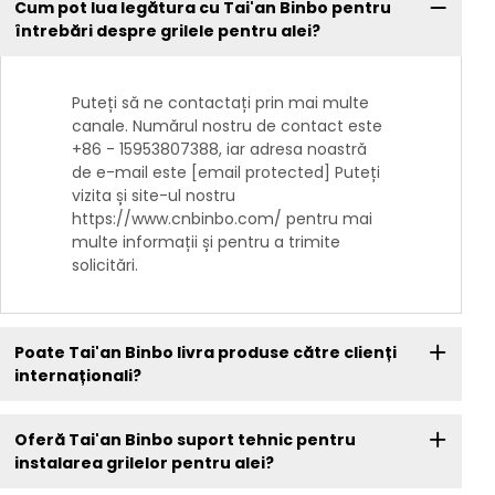
Cum pot lua legătura cu Tai'an Binbo pentru
întrebări despre grilele pentru alei?
Puteți să ne contactați prin mai multe
canale. Numărul nostru de contact este
+86 - 15953807388, iar adresa noastră
de e-mail este [email protected] Puteți
vizita și site-ul nostru
https://www.cnbinbo.com/ pentru mai
multe informații și pentru a trimite
solicitări.
Poate Tai'an Binbo livra produse către clienți
internaționali?
Oferă Tai'an Binbo suport tehnic pentru
instalarea grilelor pentru alei?