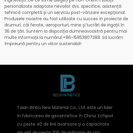
inginerești. De ce să ne alegeți pe noi? Oferim soluții
personalizate adaptate nevoilor dvs. specifice, asistență
tehnică completă și un serviciu post-vânzare excepțional.
Produsele noastre au fost utilizate cu succes în proiecte de
drumuri, căi ferate, aeroporturi, mine și lucrări de irigații în
36 de țări. Suntem la dispoziția dumneavoastră pentru mai
multe informații la numărul +86-15953807388. Să lucrăm
împreună pentru un viitor sustenabil!
Taian Binbo New Material Co., Ltd. este un lider
în fabricarea de geosintetice în China. Echipat
cu peste 40 de linii avansate și o capacitate
anuală de peste 300 de milioane de mp,