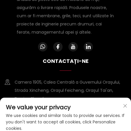
asigurăm o livrare rapidă. Produsele noastre,
cum ar fi membrane, grile, teci, sunt utilizate în
proiecte de inginerie precum drumuri, cai
ferate, managementul apei și altele.
CONTACTAȚI-NE
Camera 1905, Calea Centrală a Guvernului Orașului,
Strada Xincheng, Orașul Feicheng, Orașul Tai'an,
Provina Shandong
We value your privacy
+86-15953807388
We use cookies and similar tools to provide our services. If
you don't want to accept all cookies, click Personalize
[email protected]
cookies.