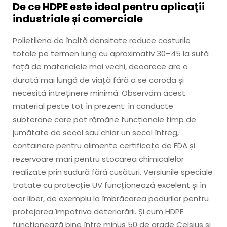
De ce HDPE este ideal pentru aplicații
industriale și comerciale
Polietilena de înaltă densitate reduce costurile
totale pe termen lung cu aproximativ 30–45 la sută
față de materialele mai vechi, deoarece are o
durată mai lungă de viață fără a se coroda și
necesită întreținere minimă. Observăm acest
material peste tot în prezent: în conducte
subterane care pot rămâne funcționale timp de
jumătate de secol sau chiar un secol întreg,
containere pentru alimente certificate de FDA și
rezervoare mari pentru stocarea chimicalelor
realizate prin sudură fără cusături. Versiunile speciale
tratate cu protecție UV funcționează excelent și în
aer liber, de exemplu la îmbrăcarea podurilor pentru
protejarea împotriva deteriorării. Și cum HDPE
funcționează bine între minus 50 de grade Celsius și