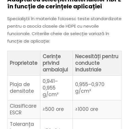
în funcție de cerințele aplicației
Specialiștii în materiale folosesc teste standardizate
pentru a asocia clasele de HDPE cu nevoile
funcionale. Criteriile cheie de selecție variază în
funcție de aplicație:
Cerințe
Necesități pentru
Proprietate
privind
conducte
ambalajul
industriale
0,941–
Plaja de
0,955–0,970
0,955
densitate
g/cm³
g/cm³
Clasificare
≥500 ore
≥1000 ore
ESCR
Toleranța