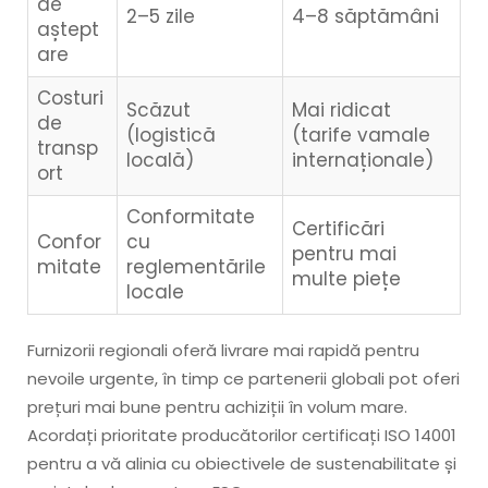
de
2–5 zile
4–8 săptămâni
aștept
are
Costuri
Scăzut
Mai ridicat
de
(logistică
(tarife vamale
transp
locală)
internaționale)
ort
Conformitate
Certificări
Confor
cu
pentru mai
mitate
reglementările
multe piețe
locale
Furnizorii regionali oferă livrare mai rapidă pentru
nevoile urgente, în timp ce partenerii globali pot oferi
prețuri mai bune pentru achiziții în volum mare.
Acordați prioritate producătorilor certificați ISO 14001
pentru a vă alinia cu obiectivele de sustenabilitate și