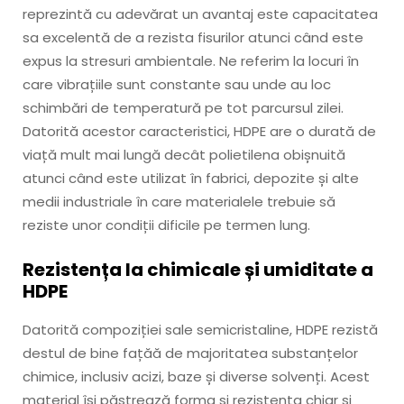
reprezintă cu adevărat un avantaj este capacitatea
sa excelentă de a rezista fisurilor atunci când este
expus la stresuri ambientale. Ne referim la locuri în
care vibrațiile sunt constante sau unde au loc
schimbări de temperatură pe tot parcursul zilei.
Datorită acestor caracteristici, HDPE are o durată de
viață mult mai lungă decât polietilena obișnuită
atunci când este utilizat în fabrici, depozite și alte
medii industriale în care materialele trebuie să
reziste unor condiții dificile pe termen lung.
Rezistența la chimicale și umiditate a
HDPE
Datorită compoziției sale semicristaline, HDPE rezistă
destul de bine fațăă de majoritatea substanțelor
chimice, inclusiv acizi, baze și diverse solvenți. Acest
material își păstrează forma și rezistența chiar și