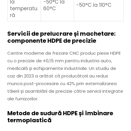
la
-50°C la
-50°C la 110°C
temperatu
60°C
ră
Servicii de prelucrare și machetare:
componente HDPE de precizie
Centre moderne de frezare CNC produc piese HDPE
cu o precizie de ±0,15 mm pentru industria auto,
medicală și echipamente industriale. Un studiu de
caz din 2023 a arătat că producătorii au redus
munca post-procesare cu 42% prin externalizarea
tăierii și asamblării de precizie către servicii integrate
ale furnizorilor.
Metode de sudură HDPE și îmbinare
termoplastică