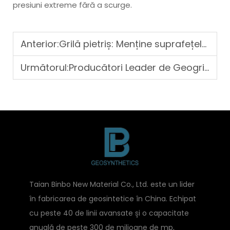
presiuni extreme fără a scurge.
Anterior:
Grilă pietriș: Menține suprafețele de pietriș într-o formă perfectă
Următorul:
Producători Leader de Geogrid: Inovație și Fiabilitate
Taian Binbo New Material Co., Ltd. este un lider
în fabricarea de geosintetice în China. Echipat
cu peste 40 de linii avansate și o capacitate
anuală de peste 300 de milioane de mp,