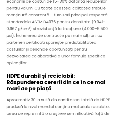
economii de costuri de 15–30% datorită reducerilor
pentru volum. Cu toate acestea, calitatea trebuie
menținută constantă – furnizorii principali respectă
standardele ASTM D4976 pentru densitate (0,941–
0,967 g/cm³) și rezistență la tracțiune (4.000–5.500
psi). Încheierea de contracte pe mai mulți ani cu
parteneri certificați sporește predictibilitatea
costurilor și deschide oportunități pentru
dezvoltarea colaborativă a unor formule specifice
aplicațiilor.
HDPE durabil și reciclabil:
Răspunderea cererii din ce în ce mai
mari de pe piață
Aproximativ 30 la sută din cantitatea totală de HDPE
produsă la nivel mondial conține materiale reciclate,
ceea ce reprezintă o creștere semnificativă față de