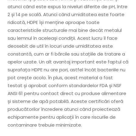
atunci când este expus la niveluri diferite de pH, între
2 și 14 pe scală. Atunci când umiditatea este foarte
ridicată, HDPE își menține aproape toate
caracteristicile structurale mai bine decât metalul
sau lemnul în aceleași condiții. Acest lucru îl face
deosebit de util în locuri unde umiditatea este
constantă, cum ar fi bărcile sau stațiile de tratare a
apelor uzate. Un alt avantaj important este faptul că
suprafața HDPE nu are pori, astfel încât bacteriile nu
pot crește acolo. În plus, acest material a fost
testat și aprobat conform standardelor FDA și NSF
ANSI 61 pentru contact direct cu produse alimentare
și sisteme de apă potabilă. Aceste certificări oferă
producătorilor încredere atunci când proiectează
echipamente pentru aplicații în care riscurile de
contaminare trebuie minimizate.