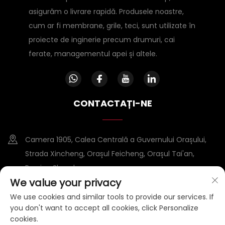
asigurăm o livrare rapidă. Produsele noastre,
cum ar fi membrane, grile, teci, sunt utilizate în
proiecte de inginerie precum drumuri, cai
ferate, managementul apei și altele.
CONTACTAȚI-NE
Camera 1905, Calea Centrală a Guvernului Orașului,
Strada Xincheng, Orașul Feicheng, Orașul Tai'an,
Provina Shandong
We value your privacy
+86-15953807388
We use cookies and similar tools to provide our services. If
you don't want to accept all cookies, click Personalize
[email protected]
cookies.