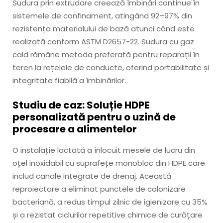
Sudura prin extrudare creează îmbinări continue în
sistemele de confinament, atingând 92–97% din
rezistența materialului de bază atunci când este
realizată conform ASTM D2657-22. Sudura cu gaz
cald rămâne metoda preferată pentru reparații în
teren la rețelele de conducte, oferind portabilitate și
integritate fiabilă a îmbinărilor.
Studiu de caz: Soluție HDPE
personalizată pentru o uzină de
procesare a alimentelor
O instalație lactată a înlocuit mesele de lucru din
oțel inoxidabil cu suprafețe monobloc din HDPE care
includ canale integrate de drenaj. Această
reproiectare a eliminat punctele de colonizare
bacteriană, a redus timpul zilnic de igienizare cu 35%
și a rezistat ciclurilor repetitive chimice de curățare