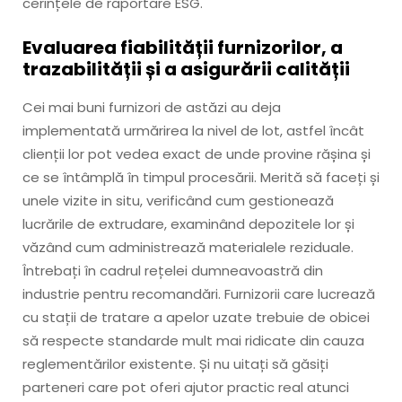
cerințele de raportare ESG.
Evaluarea fiabilității furnizorilor, a
trazabilității și a asigurării calității
Cei mai buni furnizori de astăzi au deja
implementată urmărirea la nivel de lot, astfel încât
clienții lor pot vedea exact de unde provine rășina și
ce se întâmplă în timpul procesării. Merită să faceți și
unele vizite in situ, verificând cum gestionează
lucrările de extrudare, examinând depozitele lor și
văzând cum administrează materialele reziduale.
Întrebați în cadrul rețelei dumneavoastră din
industrie pentru recomandări. Furnizorii care lucrează
cu stații de tratare a apelor uzate trebuie de obicei
să respecte standarde mult mai ridicate din cauza
reglementărilor existente. Și nu uitați să găsiți
parteneri care pot oferi ajutor practic real atunci