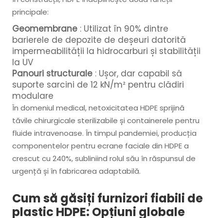
principale:
Geomembrane
: Utilizat în 90% dintre
barierele de depozite de deșeuri datorită
impermeabilității la hidrocarburi și stabilității
la UV
Panouri structurale
: Ușor, dar capabil să
suporte sarcini de 12 kN/m² pentru clădiri
modulare
În domeniul medical, netoxicitatea HDPE sprijină
tăvile chirurgicale sterilizabile și containerele pentru
fluide intravenoase. În timpul pandemiei, producția
componentelor pentru ecrane faciale din HDPE a
crescut cu 240%, subliniind rolul său în răspunsul de
urgență și în fabricarea adaptabilă.
Cum să găsiți furnizori fiabili de
plastic HDPE: Opțiuni globale