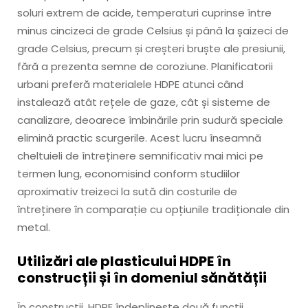
soluri extrem de acide, temperaturi cuprinse între
minus cincizeci de grade Celsius și până la șaizeci de
grade Celsius, precum și creșteri bruște ale presiunii,
fără a prezenta semne de coroziune. Planificatorii
urbani preferă materialele HDPE atunci când
instalează atât rețele de gaze, cât și sisteme de
canalizare, deoarece îmbinările prin sudură speciale
elimină practic scurgerile. Acest lucru înseamnă
cheltuieli de întreținere semnificativ mai mici pe
termen lung, economisind conform studiilor
aproximativ treizeci la sută din costurile de
întreținere în comparație cu opțiunile tradiționale din
metal.
Utilizări ale plasticului HDPE în
construcții și în domeniul sănătății
În construcții, HDPE îndeplinește două funcții