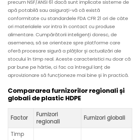
precum NSF/ANSI 61 dacă sunt implicate sisteme de
apă potabilă sau asigurați-vă că există
conformitate cu standardele FDA CFR 21 ori de câte
ori materialele vor intra în contact cu produse
alimentare. Cumpărătorii inteligenți doresc, de
asemenea, să se orienteze spre platforme care
oferă procesare sigură a plăților și actualizări ale
stocului în timp real. Aceste caracteristici nu doar că
par bune pe hârtie, ci fac ca întregul lanț de
aprovizionare să funcționeze mai bine și în practică.
Compararea furnizorilor regionali și
globali de plastic HDPE
Furnizori
Factor
Furnizori globali
regionali
Timp