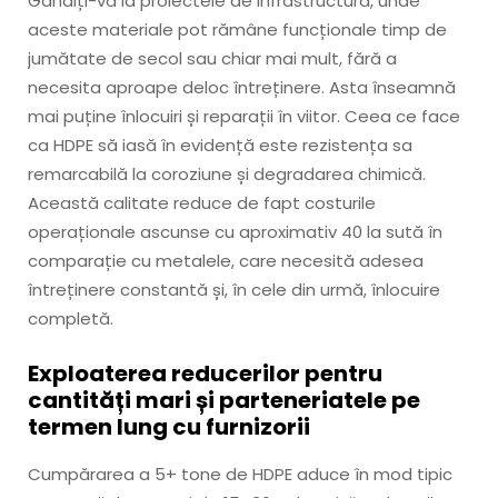
Gândiți-vă la proiectele de infrastructură, unde
aceste materiale pot rămâne funcționale timp de
jumătate de secol sau chiar mai mult, fără a
necesita aproape deloc întreținere. Asta înseamnă
mai puține înlocuiri și reparații în viitor. Ceea ce face
ca HDPE să iasă în evidență este rezistența sa
remarcabilă la coroziune și degradarea chimică.
Această calitate reduce de fapt costurile
operaționale ascunse cu aproximativ 40 la sută în
comparație cu metalele, care necesită adesea
întreținere constantă și, în cele din urmă, înlocuire
completă.
Exploaterea reducerilor pentru
cantități mari și parteneriatele pe
termen lung cu furnizorii
Cumpărarea a 5+ tone de HDPE aduce în mod tipic