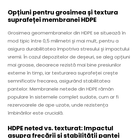
Opțiuni pentru grosimea și textura
suprafeței membranei HDPE
Grosimea geomembranelor din HDPE se situează în
mod tipic între 0,5 milimetri și mai mult, pentru a
asigura durabilitatea împotriva stresului și impactului
vremii. În cazul depozitelor de deșeuri, se aleg opțiuni
mai groase, deoarece rezistă mai bine presiunilor
externe în timp, iar texturarea suprafeței crește
semnificativ frecarea, asigurând stabilitatea
pantelor. Membranele netede din HDPE rămân
populare în sistemele complet sudate, cum ar fi
rezervoarele de ape uzate, unde rezistența
îmbinărilor este crucială.
HDPE neted vs. texturat: Impactul
asupra frecării și stabilității pantei