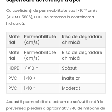
Cu coeficienți de permeabilitate sub 1×10⁻¹³ cm/s
(ASTM D5886), HDPE se remarcă în containerea
hidraulică:
Mate
Permeabilitate
Risc de degradare
rial
(cm/s)
chimică
Mate
Permeabilitate
Risc de degradare
rial
(cm/s)
chimică
HDPE
≤1×10⁻¹³
Scăzut
PVC
1×10⁻⁸
Înaltelor
PVC
1×10⁻⁷
Moderat
Această permeabilitate extrem de scăzută ajută la
prevenirea pierderii a aproximativ 740 de milioane de