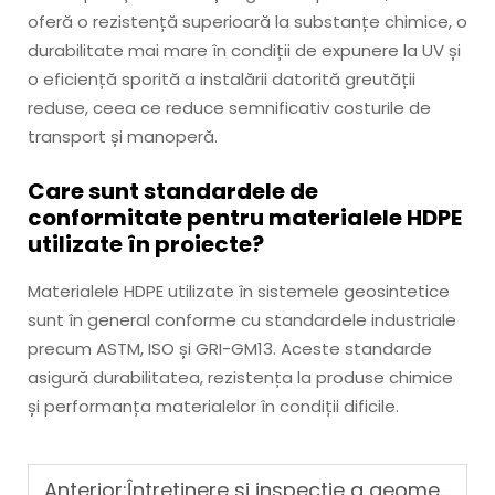
oferă o rezistență superioară la substanțe chimice, o
durabilitate mai mare în condiții de expunere la UV și
o eficiență sporită a instalării datorită greutății
reduse, ceea ce reduce semnificativ costurile de
transport și manoperă.
Care sunt standardele de
conformitate pentru materialele HDPE
utilizate în proiecte?
Materialele HDPE utilizate în sistemele geosintetice
sunt în general conforme cu standardele industriale
precum ASTM, ISO și GRI-GM13. Aceste standarde
asigură durabilitatea, rezistența la produse chimice
și performanța materialelor în condiții dificile.
Anterior:
Întreținere și inspecție a geomembranei