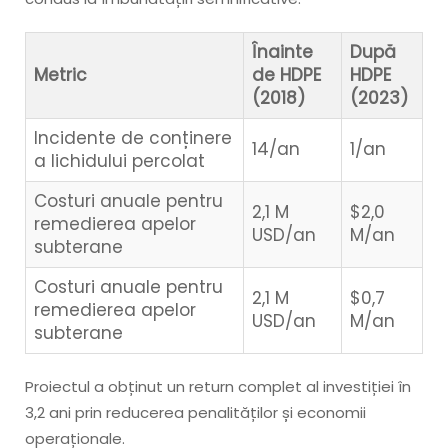
Înainte
După
Metric
de HDPE
HDPE
(2018)
(2023)
Incidente de conținere
14/an
1/an
a lichidului percolat
Costuri anuale pentru
2,1 M
$2,0
remedierea apelor
USD/an
M/an
subterane
Costuri anuale pentru
2,1 M
$0,7
remedierea apelor
USD/an
M/an
subterane
Proiectul a obținut un return complet al investiției în
3,2 ani prin reducerea penalităților și economii
operaționale.