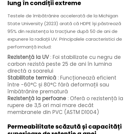
lung în condiții extreme
Testele de îmbătrânire accelerată de la Michigan
State University (2023) arată că HDPE își păstrează
95% din rezistența la tracțiune după 50 de ani de
expunere la radiații UV. Principalele caracteristici de
performanță includ:
Rezistență la UV
: Foi stabilizate cu negru de
carbon rezistă peste 25 de ani în lumina
directă a soarelui
Stabilitate termică
: Funcționează eficient
între -60°C și 80°C fără deformații sau
îmbătrânire prematură
Rezistență la perfoane
: Oferă o rezistență la
rupere de 3,5 ori mai mare decât
membranele din PVC (ASTM D1004)
Permeabilitate scăzută și capacități
superioare de retenție a apei