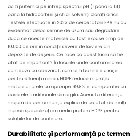
acizi puternici pe întreg spectrul pH (1 până la 14)
până la hidrocarburi și chiar solvenți clorați dificili.
Testele efectuate în 2023 de cercetătorii EPA nu au
evidențiat deloc semne de uzură sau degradare
după ce aceste materiale au fost expuse timp de
10.000 de ore în condiții severe de lixiviere din
depozite de deșeuri. Ce face ca acest lucru să fie
atât de important? În locurile unde contaminarea
contează cu adevărat, cum ar fi bazinele uriașe
pentru efluenți minieri, HDPE reduce migrația
metalelor grele cu aproape 99,8% în comparație cu
barierele tradiționale din argilă. Această diferență
majoră de performanță explică de ce atât de mulți
ingineri specializați în mediu preferă HDPE pentru
soluțiile lor de confinare.
Durabilitate și performanță pe termen