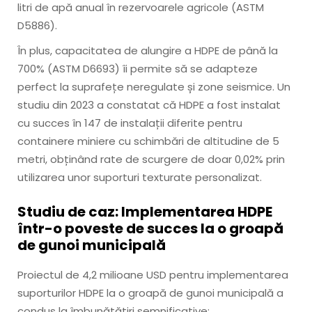
litri de apă anual în rezervoarele agricole (ASTM
D5886).
În plus, capacitatea de alungire a HDPE de până la
700% (ASTM D6693) îi permite să se adapteze
perfect la suprafețe neregulate și zone seismice. Un
studiu din 2023 a constatat că HDPE a fost instalat
cu succes în 147 de instalații diferite pentru
containere miniere cu schimbări de altitudine de 5
metri, obținând rate de scurgere de doar 0,02% prin
utilizarea unor suporturi texturate personalizat.
Studiu de caz: Implementarea HDPE
într-o poveste de succes la o groapă
de gunoi municipală
Proiectul de 4,2 milioane USD pentru implementarea
suporturilor HDPE la o groapă de gunoi municipală a
condus la îmbunătățiri semnificative: