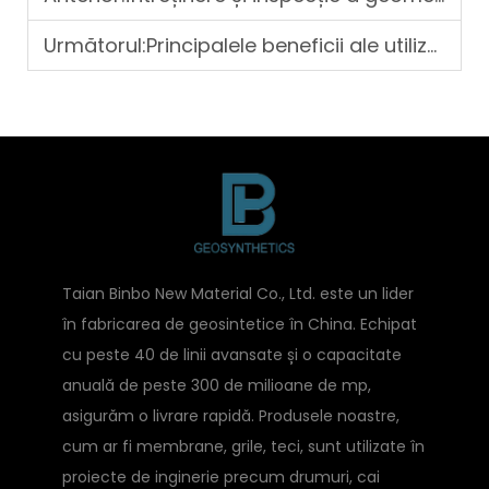
Următorul:
Principalele beneficii ale utilizării unei grile de alee
Taian Binbo New Material Co., Ltd. este un lider
în fabricarea de geosintetice în China. Echipat
cu peste 40 de linii avansate și o capacitate
anuală de peste 300 de milioane de mp,
asigurăm o livrare rapidă. Produsele noastre,
cum ar fi membrane, grile, teci, sunt utilizate în
proiecte de inginerie precum drumuri, cai