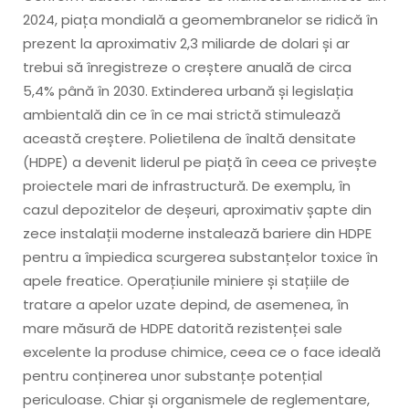
2024, piața mondială a geomembranelor se ridică în
prezent la aproximativ 2,3 miliarde de dolari și ar
trebui să înregistreze o creștere anuală de circa
5,4% până în 2030. Extinderea urbană și legislația
ambientală din ce în ce mai strictă stimulează
această creștere. Polietilena de înaltă densitate
(HDPE) a devenit liderul pe piață în ceea ce privește
proiectele mari de infrastructură. De exemplu, în
cazul depozitelor de deșeuri, aproximativ șapte din
zece instalații moderne instalează bariere din HDPE
pentru a împiedica scurgerea substanțelor toxice în
apele freatice. Operațiunile miniere și stațiile de
tratare a apelor uzate depind, de asemenea, în
mare măsură de HDPE datorită rezistenței sale
excelente la produse chimice, ceea ce o face ideală
pentru conținerea unor substanțe potențial
periculoase. Chiar și organismele de reglementare,