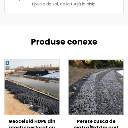
tipurile de sol, de la turță la nisip.
Produse conexe
Geocelulă HDPE din
Perete cusca de
plastic perforat cu
piatra/5x1x1m pret