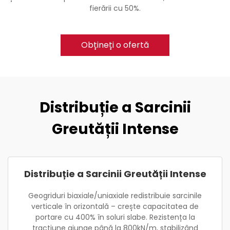
fierării cu 50%.
Obțineți o ofertă
Distribuție a Sarcinii
Greutății Intense
Distribuție a Sarcinii Greutății Intense
Geogriduri biaxiale/uniaxiale redistribuie sarcinile
verticale în orizontală – crește capacitatea de
portare cu 400% în soluri slabe. Rezistența la
tracțiune ajunge până la 800kN/m, stabilizând