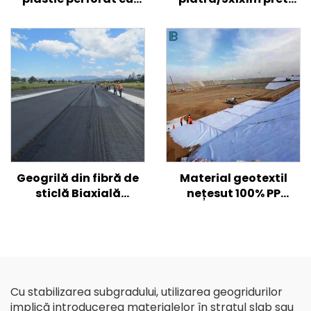
textura netedă pentru
gaviones/dimensiune
armarea solului de
cutie gabion
drum/ deal/ pantă
galvanizat
Geogrilă din fibră de
Material geotextil
sticlă Biaxială
nețesut 100% PP
uniaxială Geogrilă din
polipropilenă Material
fibră de sticlă pentru
nețesut Geotextile PP
drum asfaltat
Geotextil cu fibre lungi
Geogrilă din plastic
biaxială/fibră de
sticlă de înaltă
Cu stabilizarea subgradului, utilizarea geogridurilor
rezistență
implică introducerea materialelor în stratul slab sau