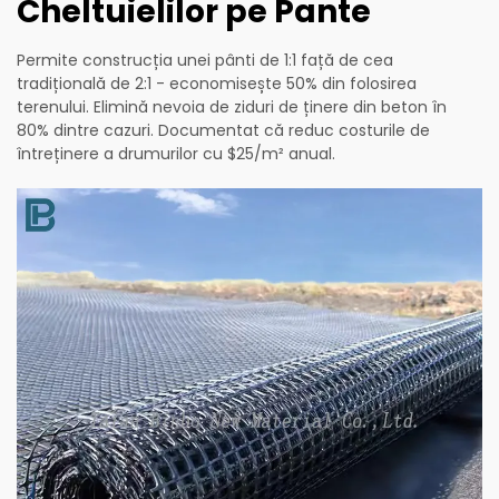
Cheltuielilor pe Pante
Permite construcția unei pânti de 1:1 față de cea
tradițională de 2:1 - economisește 50% din folosirea
terenului. Elimină nevoia de ziduri de ținere din beton în
80% dintre cazuri. Documentat că reduc costurile de
întreținere a drumurilor cu $25/m² anual.