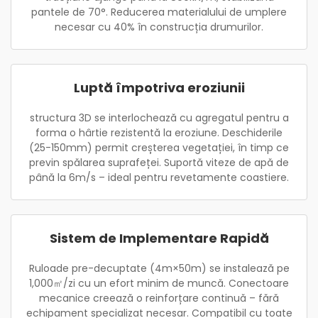
pantele de 70°. Reducerea materialului de umplere
necesar cu 40% în construcția drumurilor.
Luptă împotriva eroziunii
structura 3D se interlochează cu agregatul pentru a
forma o hârtie rezistentă la eroziune. Deschiderile
(25-150mm) permit creșterea vegetației, în timp ce
previn spălarea suprafeței. Suportă viteze de apă de
până la 6m/s – ideal pentru revetamente coastiere.
Sistem de Implementare Rapidă
Ruloade pre-decuptate (4m×50m) se instalează pe
1,000㎡/zi cu un efort minim de muncă. Conectoare
mecanice creează o reinforțare continuă – fără
echipament specializat necesar. Compatibil cu toate