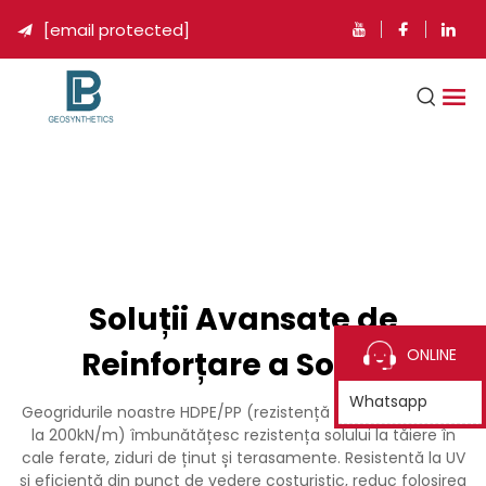
[email protected]

Soluții Avansate de
Reinforțare a Solului
ONLINE
Whatsapp
Geogridurile noastre HDPE/PP (rezistență la tracțiune până
la 200kN/m) îmbunătățesc rezistența solului la tăiere în
cale ferate, ziduri de ținut și terasamente. Resistentă la UV
și eficientă din punct de vedere costuristic, reduc folosirea