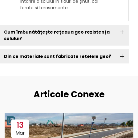
Întărire a solului în ziduri de ținut, cai
ferate și terasamente.
Cum îmbunătățește rețeaua geo rezistența
solului?
Din ce materiale sunt fabricate rețelele geo?
Articole Conexe
13
Mar