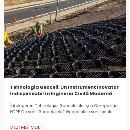
Tehnologia Geocell: Un Instrument Inovator
Indispensabil în Ingineria Civilă Modernă
Înțelegerea Tehnologiei Geocelulelor și a Compoziției
HDPE Ce sunt Geocelulele? Geocelulele sunt acele
structuri ușoare, tridimensionale care sunt utilizate
pretutindeni pentru stabilizarea și armarea solului în
VEZI MAI MULT