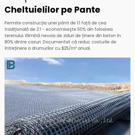
Cheltuielilor pe Pante
Permite construcția unei pânti de 1:1 față de cea
tradițională de 2:1 - economisește 50% din folosirea
terenului. Elimină nevoia de ziduri de ținere din beton în
80% dintre cazuri. Documentat că reduc costurile de
întreținere a drumurilor cu $25/m² anual.