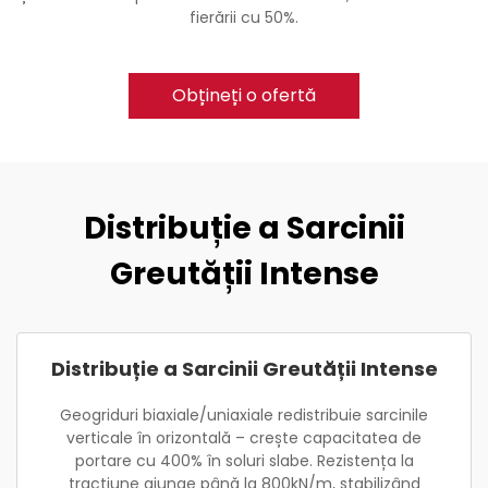
fierării cu 50%.
Obțineți o ofertă
Distribuție a Sarcinii
Greutății Intense
Distribuție a Sarcinii Greutății Intense
Geogriduri biaxiale/uniaxiale redistribuie sarcinile
verticale în orizontală – crește capacitatea de
portare cu 400% în soluri slabe. Rezistența la
tracțiune ajunge până la 800kN/m, stabilizând