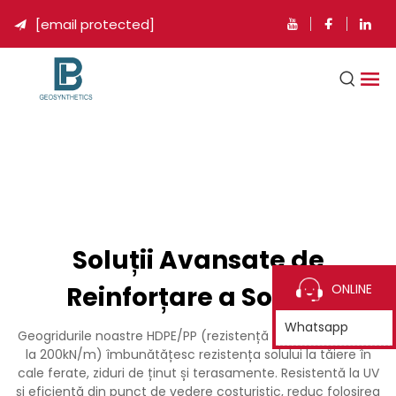
[email protected]

Soluții Avansate de
Reinforțare a Solului
ONLINE
Whatsapp
Geogridurile noastre HDPE/PP (rezistență la tracțiune până
la 200kN/m) îmbunătățesc rezistența solului la tăiere în
cale ferate, ziduri de ținut și terasamente. Resistentă la UV
și eficientă din punct de vedere costuristic, reduc folosirea