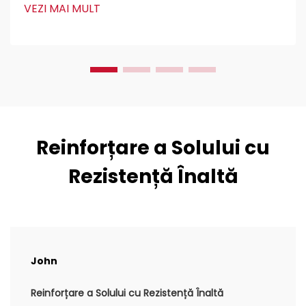
pretutindeni pentru stabilizarea și armarea solului în
VEZI MAI MULT
lucrări de construcții. Inginerii civili le adoră
deoarece...
Reinforțare a Solului cu
Rezistență Înaltă
John
Reinforțare a Solului cu Rezistență Înaltă