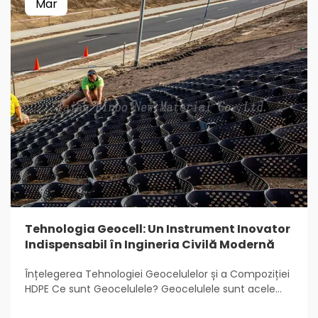
Mar
Tehnologia Geocell: Un Instrument Inovator
Indispensabil în Ingineria Civilă Modernă
Înțelegerea Tehnologiei Geocelulelor și a Compoziției
HDPE Ce sunt Geocelulele? Geocelulele sunt acele
structuri ușoare, tridimensionale care sunt utilizate