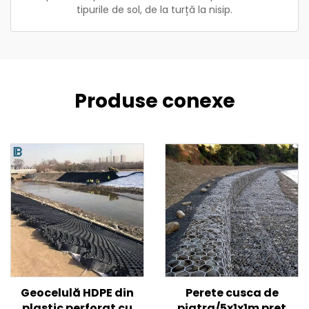
tipurile de sol, de la turță la nisip.
Produse conexe
Geocelulă HDPE din
Perete cusca de
plastic perforat cu
piatra/5x1x1m pret