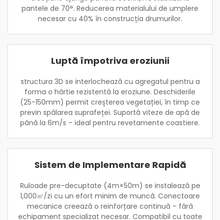
pantele de 70°. Reducerea materialului de umplere
necesar cu 40% în construcția drumurilor.
Luptă împotriva eroziunii
structura 3D se interlochează cu agregatul pentru a
forma o hârtie rezistentă la eroziune. Deschiderile
(25-150mm) permit creșterea vegetației, în timp ce
previn spălarea suprafeței. Suportă viteze de apă de
până la 6m/s – ideal pentru revetamente coastiere.
Sistem de Implementare Rapidă
Ruloade pre-decuptate (4m×50m) se instalează pe
1,000㎡/zi cu un efort minim de muncă. Conectoare
mecanice creează o reinforțare continuă – fără
echipament specializat necesar. Compatibil cu toate