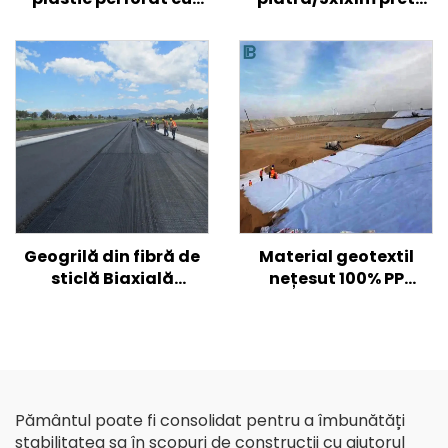
textura netedă pentru
gaviones/dimensiune
armarea solului de
cutie gabion
drum/ deal/ pantă
galvanizat
Geogrilă din fibră de
Material geotextil
sticlă Biaxială
nețesut 100% PP
uniaxială Geogrilă din
polipropilenă Material
fibră de sticlă pentru
nețesut Geotextile PP
drum asfaltat
Geotextil cu fibre lungi
Geogrilă din plastic
biaxială/fibră de
sticlă de înaltă
Pământul poate fi consolidat pentru a îmbunătăți
rezistență
stabilitatea sa în scopuri de construcții cu ajutorul