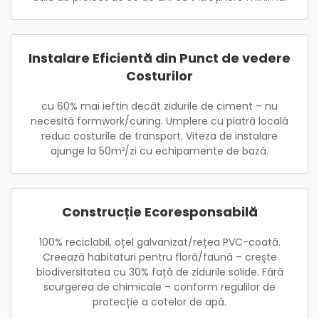
Instalare Eficientă din Punct de vedere
Costurilor
cu 60% mai ieftin decât zidurile de ciment – nu
necesită formwork/curing. Umplere cu piatră locală
reduc costurile de transport. Viteza de instalare
ajunge la 50m³/zi cu echipamente de bază.
Construcție Ecoresponsabilă
100% reciclabil, oțel galvanizat/rețea PVC-coată.
Creează habitaturi pentru floră/faună – crește
biodiversitatea cu 30% față de zidurile solide. Fără
scurgerea de chimicale – conform regulilor de
protecție a cotelor de apă.