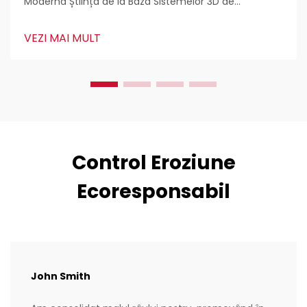
Modernă Știința de la Baza Sistemelor 3D de
Confinare Cellulară Tehnologia geocelulelor
reprezintă o realizare majoră pentru inginerii care
VEZI MAI MULT
lucrează la proiecte de stabilizare a solului. În esență,
este un sistem format din acele...
Control Eroziune
Ecoresponsabil
John Smith