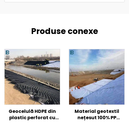
Produse conexe
Geocelulă HDPE din
Material geotextil
plastic perforat cu
nețesut 100% PP
textura netedă pentru
polipropilenă Material