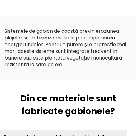
armarea solului de
nețesut Geotextile PP
drum/ deal/ pantă
Geotextil cu fibre lungi
Sistemele de gabion de coastă previn eroziunea
plajelor și protejează malurile prin dispersarea
energiei undelor. Pentru o putere și o protecție mai
mari, aceste sisteme sunt integrate frecvent în
bariere sau este plantată vegetație monocultură
rezistentă la sare pe ele.
Din ce materiale sunt
fabricate gabionele?