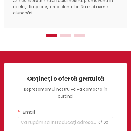
Am consolidat malul râului nostru, promovând în
același timp creșterea plantelor. Nu mai avem
alunecări.
Obțineți o ofertă gratuită
Reprezentantul nostru vă va contacta în
curând.
Email
0/100