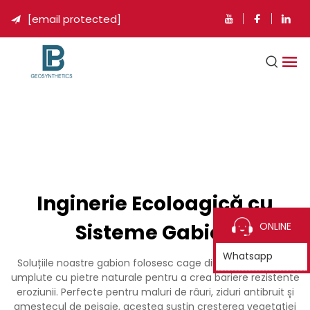
[email protected]

Inginerie Ecoloagică cu
Sisteme Gabion
ONLINE
Whatsapp
Soluțiile noastre gabion folosesc cage din oțel galvanizat
umplute cu pietre naturale pentru a crea bariere rezistente
eroziunii. Perfecte pentru maluri de râuri, ziduri antibruit și
amestecul de peisaje, acestea susțin creșterea vegetației