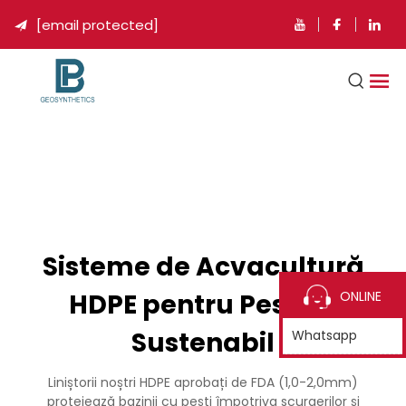
[email protected]

Sisteme de Acvacultură
HDPE pentru Pescuit
ONLINE
Sustenabil
Whatsapp
Liniștorii noștri HDPE aprobați de FDA (1,0-2,0mm)
protejează bazinii cu pești împotriva scurgerilor și