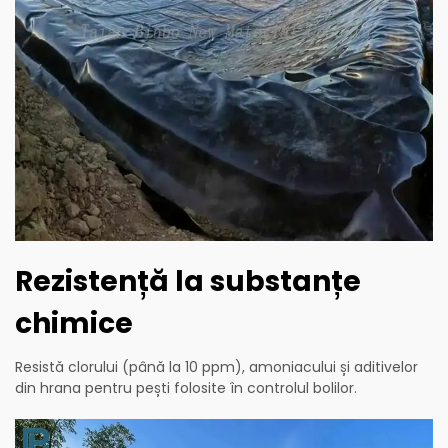
Rezistență la substanțe
chimice
Resistă clorului (până la 10 ppm), amoniacului și aditivelor
din hrana pentru pești folosite în controlul bolilor.