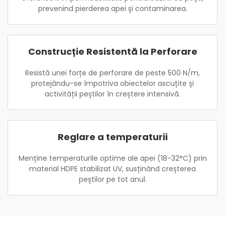
prevenind pierderea apei și contaminarea.
Construcție Resistentă la Perforare
Resistă unei forțe de perforare de peste 500 N/m,
protejându-se împotriva obiectelor ascuțite și
activității peștilor în creștere intensivă.
Reglare a temperaturii
Menține temperaturile optime ale apei (18-32°C) prin
material HDPE stabilizat UV, susținând creșterea
peștilor pe tot anul.