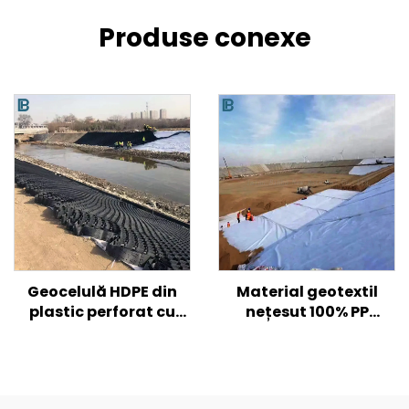
Produse conexe
Geocelulă HDPE din
Material geotextil
plastic perforat cu
nețesut 100% PP
textura netedă pentru
polipropilenă Material
armarea solului de
nețesut Geotextile PP
drum/ deal/ pantă
Geotextil cu fibre lungi