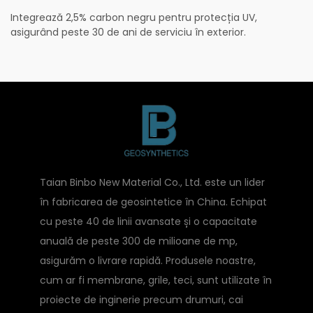
Integrează 2,5% carbon negru pentru protecția UV,
asigurând peste 30 de ani de serviciu în exterior.
Taian Binbo New Material Co., Ltd. este un lider
în fabricarea de geosintetice în China. Echipat
cu peste 40 de linii avansate și o capacitate
anuală de peste 300 de milioane de mp,
asigurăm o livrare rapidă. Produsele noastre,
cum ar fi membrane, grile, teci, sunt utilizate în
proiecte de inginerie precum drumuri, cai