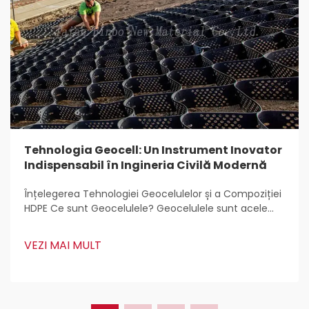
Tehnologia Geocell: Un Instrument Inovator
Indispensabil în Ingineria Civilă Modernă
Înțelegerea Tehnologiei Geocelulelor și a Compoziției
HDPE Ce sunt Geocelulele? Geocelulele sunt acele
structuri ușoare, tridimensionale care sunt utilizate
pretutindeni pentru stabilizarea și armarea solului în
VEZI MAI MULT
lucrări de construcții. Inginerii civili le adoră
deoarece...