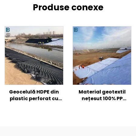
Produse conexe
Geocelulă HDPE din
Material geotextil
plastic perforat cu
nețesut 100% PP
textura netedă pentru
polipropilenă Material
armarea solului de
nețesut Geotextile PP
drum/ deal/ pantă
Geotextil cu fibre lungi