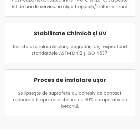
Păstrează flexibilitatea între -40°C și 120°C, cu peste
50 de ani de serviciu în clipe tropicale/înălțime mare.
Stabilitate Chimică și UV
Resistă ozonului, uleiului și degradării UV, respectând
standardele ASTM D412 și ISO 4637.
Proces de instalare ușor
Se lipsește de suprafețe cu adhesiv de contact,
reducând timpul de instalare cu 30% comparativ cu
betonul.