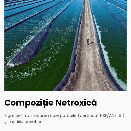
Compoziție Netroxică
Sigur pentru stocarea apei potabile (certificat NSF/ANSI 61)
și mediile acvatice.