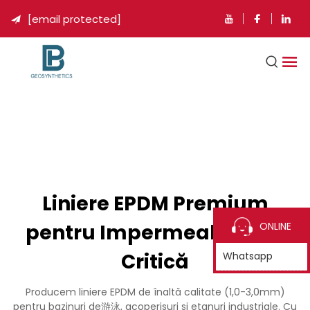
[email protected]

Liniere EPDM Premium
pentru Impermeabilizare
ONLINE
Critică
Whatsapp
Producem liniere EPDM de înaltă calitate (1,0-3,0mm)
pentru bazinuri de游泳, acoperișuri și etanuri industriale. Cu