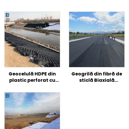
Geocelulă HDPE din
Geogrilă din fibră de
plastic perforat cu
sticlă Biaxială
textura netedă pentru
uniaxială Geogrilă din
armarea solului de
fibră de sticlă pentru
drum/ deal/ pantă
drum asfaltat
Geogrilă din plastic
biaxială/fibră de
sticlă de înaltă
rezistență