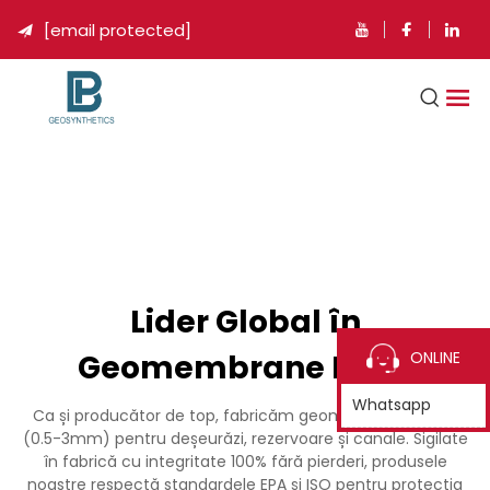
[email protected]

Lider Global în
Geomembrane HDPE
ONLINE
Whatsapp
Ca și producător de top, fabricăm geomembrane HDPE
(0.5-3mm) pentru deșeurăzi, rezervoare și canale. Sigilate
în fabrică cu integritate 100% fără pierderi, produsele
noastre respectă standardele EPA și ISO pentru protecția