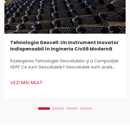
Tehnologia Geocell: Un Instrument Inovator
Indispensabil în Ingineria Civilă Modernă
Înțelegerea Tehnologiei Geocelulelor și a Compoziției
HDPE Ce sunt Geocelulele? Geocelulele sunt acele
structuri ușoare, tridimensionale care sunt utilizate
pretutindeni pentru stabilizarea și armarea solului în
VEZI MAI MULT
lucrări de construcții. Inginerii civili le adoră
deoarece...