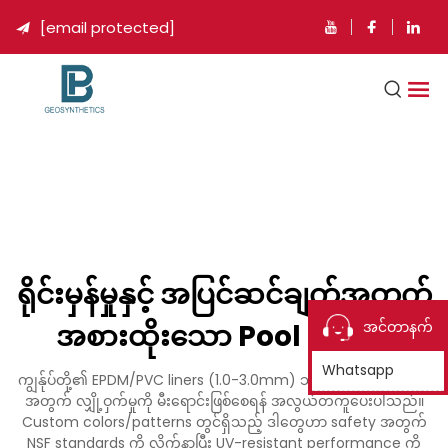
[email protected]

ရိုင်းမှန်မှုနှင့် အပြင်ဆင်ချက်အတွက်
အစားထိုးသော Pool Liners
အင်တာနက်
Whatsapp
ကျွန်ုပ်တို့၏ EPDM/PVC liners (1.0-3.0mm) သည် pools နှင့် spas
အတွက် လျှို့ဝှက်မှုကို မီးရောင်းဖြစ်စေရန် အလွယ်တကူပေးပါသည်။
Custom colors/patterns တွင်ရှိသည့် ဒါတွေဟာ safety အတွက်
NSF standards ကို လိုက်နာပြီး UV-resistant performance ကို