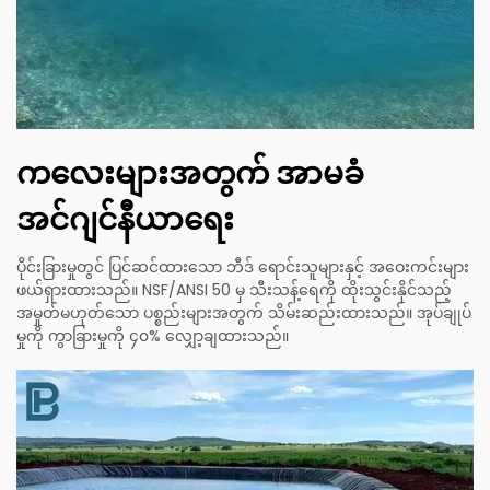
ကလေးများအတွက် အာမခံ
အင်ဂျင်နီယာရေး
ပိုင်းခြားမှုတွင် ပြင်ဆင်ထားသော ဘီဒ် ရောင်းသူများနှင့် အဝေးကင်းများ
ဖယ်ရှားထားသည်။ NSF/ANSI 50 မှ သီးသန့်ရေကို ထိုးသွင်းနိုင်သည့်
အမှုတ်မဟုတ်သော ပစ္စည်းများအတွက် သိမ်းဆည်းထားသည်။ အုပ်ချုပ်
မှုကို ကွာခြားမှုကို ၄၀% လျှော့ချထားသည်။