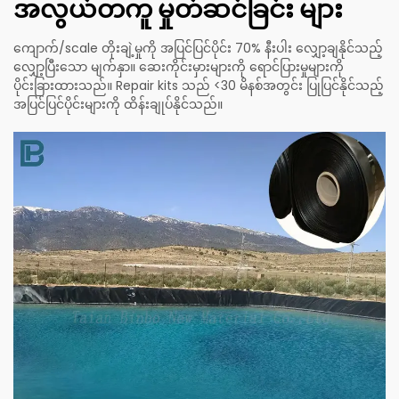
အလွယ်တကူ မှုတ်ဆင်ခြင်း များ
ကျောက်/scale တိုးချဲ့မှုကို အပြင်ပြင်ပိုင်း 70% နီးပါး လျှော့ချနိုင်သည့်
လျှော့ပြီးသော မျက်နှာ။ ဆေးကိုင်းမှားများကို ရောင်ပြားမှုများကို
ပိုင်းခြားထားသည်။ Repair kits သည် <30 မိနစ်အတွင်း ပြုပြင်နိုင်သည့်
အပြင်ပြင်ပိုင်းများကို ထိန်းချုပ်နိုင်သည်။