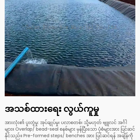
အသစ်ထားရေး လွယ်ကူမှု
အားလုံး၏ ပူးတွဲမှု: အုပ်ချုပ်မှု၊ ပလာစတစ်၊ သို့မဟုတ် ဗျူလင် အင်္ဂါ
များ။ Overlap/ bead-seal စနစ်များ မှန်ပြီးသော ပုံစံများအား ပြင်ဆင်
နိုင်သည်။ Pre-formed steps/ benches အား ပြင်ဆင်ရန် အချိန်ကို