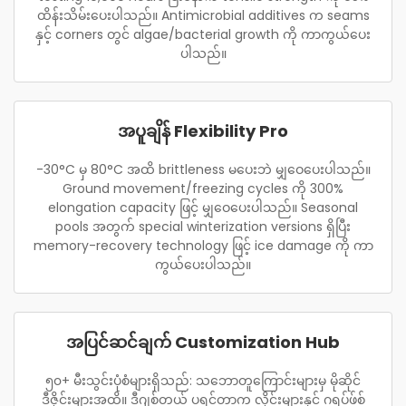
ထိန်းသိမ်းပေးပါသည်။ Antimicrobial additives က seams
နှင့် corners တွင် algae/bacterial growth ကို ကာကွယ်ပေး
ပါသည်။
အပူချိန် Flexibility Pro
-30°C မှ 80°C အထိ brittleness မပေးဘဲ မျှဝေပေးပါသည်။
Ground movement/freezing cycles ကို 300%
elongation capacity ဖြင့် မျှဝေပေးပါသည်။ Seasonal
pools အတွက် special winterization versions ရှိပြီး
memory-recovery technology ဖြင့် ice damage ကို ကာ
ကွယ်ပေးပါသည်။
အပြင်ဆင်ချက် Customization Hub
၅၀+ မီးသွင်းပုံစံများရှိသည်: သဘောတူကြောင်းများမှ မိုဆိုင်
ဒီဇိုင်းများအထိ။ ဒီဂျစ်တယ် ပရင်တာက လိုင်းများနှင့် ဂရပ်ဖ်စ်