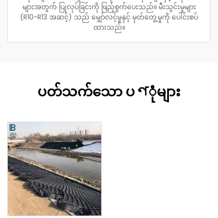
များအတွက် ပြုလုပ်ခြင်းကို ဖြည့်စွက်ပေးသည်။ မီးသွင်းမှုများ
(R10-R13 အဆင့်) သည် မျှော်လင့်မှုနှင့် မှတ်တွေ့မှုကို ပေါင်းစပ်
ထားသည်။
ပတ်သက်သော ပণုံများ