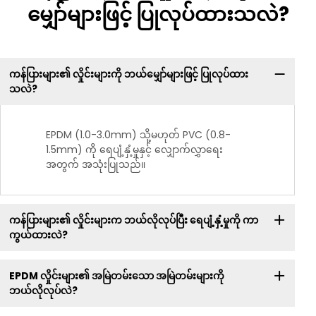
မျှော်များဖြင့် ပြုလုပ်ထားသလဲ?
ကန်ပြားများ၏ လှိုင်းများကို ဘယ်မျှော်များဖြင့် ပြုလုပ်ထား
သလဲ?
EPDM (1.0-3.0mm) သို့မဟုတ် PVC (0.8-
1.5mm) ကို ရေပျံ့နှံ့မှုနှင့် လျှောက်လွှာရေး
အတွက် အသုံးပြုသည်။
ကန်ပြားများ၏ လှိုင်းများက ဘယ်လိုလုပ်ပြီး ရေပျံ့နှံ့မှုကို ကာ
ကွယ်ထားလဲ?
EPDM လှိုင်းများ၏ အမြဲတမ်းသော အမြဲတမ်းများကို
ဘယ်လိုလုပ်လဲ?