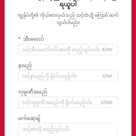
ရယူပါ
ကျွန်ုပ်တို့၏ ကိုယ်စားလှယ်သည် သင့်ထံသို့ မကြာမီ ဆက်
သွယ်ပါမည်။
အီးမေးလ်
0/100
နာမည်
0/100
ကုမ္ပဏီအမည်
0/200
မက်ဆေ့ချ်