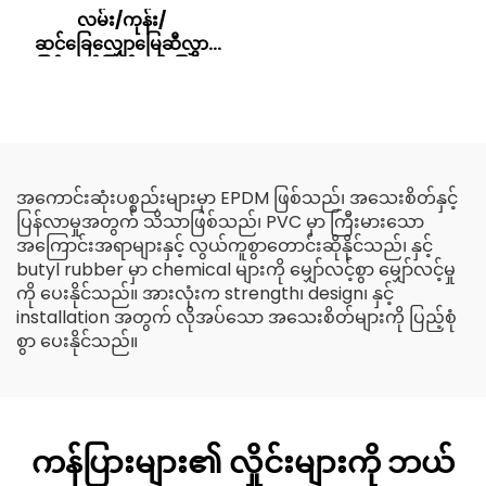
လမ်း/ကုန်း/
ဆင်ခြေလျှောမြေဆီလွှာ
ပြန်လည်ဖြည့်တင်းခြင်း
အတွက် ချောမွေ့သော
အသွေးအသားဖောက်ထား
သော ပလပ်စတစ် HDPE
Geocell
အကောင်းဆုံးပစ္စည်းများမှာ EPDM ဖြစ်သည်၊ အသေးစိတ်နှင့်
ပြန်လာမှုအတွက် သိသာဖြစ်သည်၊ PVC မှာ ကြီးမားသော
အကြောင်းအရာများနှင့် လွယ်ကူစွာတောင်းဆိုနိုင်သည်၊ နှင့်
butyl rubber မှာ chemical များကို မျှော်လင့်စွာ မျှော်လင့်မှု
ကို ပေးနိုင်သည်။ အားလုံးက strength၊ design၊ နှင့်
installation အတွက် လိုအပ်သော အသေးစိတ်များကို ပြည့်စုံ
စွာ ပေးနိုင်သည်။
ကန်ပြားများ၏ လှိုင်းများကို ဘယ်