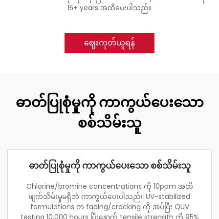
15+ years အထိပေးပါသည်။
ဈေးကုတ်ယူရန်
ဓာတ်ပြုစုံမှုကို ကာကွယ်ပေးသော
စစ်သိမ်းသူ
ဓာတ်ပြုစုံမှုကို ကာကွယ်ပေးသော စစ်သိမ်းသူ
Chlorine/bromine concentrations ကို 10ppm အထိ
ဖျက်သိမ်းမှုမရှိဘဲ ကာကွယ်ပေးပါသည်။ UV-stabilized
formulations က fading/cracking ကို အပ်ပြီး QUV
testing 10,000 hours ပြီးနောက် tensile strength ကို 95%