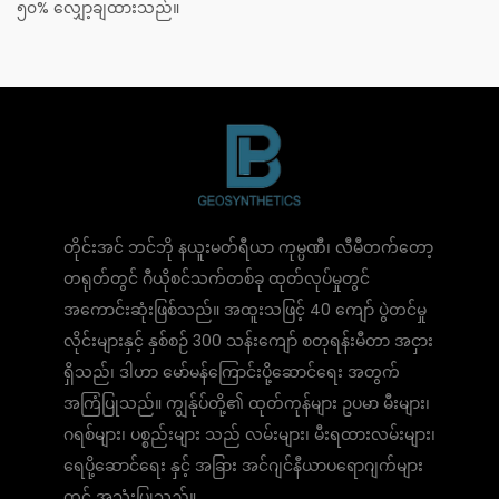
၅၀% လျှော့ချထားသည်။
တိုင်းအင် ဘင်ဘို နယူးမတ်ရီယာ ကုမ္ပဏီ၊ လီမီတက်တော့
တရုတ်တွင် ဂီယိုစင်သက်တစ်ခု ထုတ်လုပ်မှုတွင်
အကောင်းဆုံးဖြစ်သည်။ အထူးသဖြင့် 40 ကျော် ပွဲတင်မှု
လိုင်းများနှင့် နှစ်စဉ် 300 သန်းကျော် စတုရန်းမီတာ အငှား
ရှိသည်၊ ဒါဟာ မော်မန်ကြောင်းပို့ဆောင်ရေး အတွက်
အကြံပြုသည်။ ကျွန်ုပ်တို့၏ ထုတ်ကုန်များ ဥပမာ မီးများ၊
ဂရစ်များ၊ ပစ္စည်းများ သည် လမ်းများ၊ မီးရထားလမ်းများ၊
ရေပို့ဆောင်ရေး နှင့် အခြား အင်ဂျင်နီယာပရောဂျက်များ
တွင် အသုံးပြုသည်။