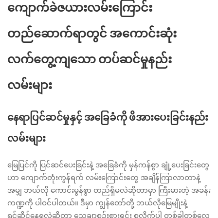
ကျောက်ခဲဇယားလမ်းကြောင်း
တည်ဆောက်ရာတွင် အကောင်းဆုံး
လက်တွေ့ကျသော တပ်ဆင်မှုနည်း
လမ်းများ
နေရာပြင်ဆင်မှုနှင့် အခြေခံကို ဖိအားပေးခြင်းနည်း
လမ်းများ
မြေပြင်ကို ပြင်ဆင်ပေးခြင်းနဲ့ အခြေခံကို မှန်ကန်စွာ ချုံ့ပေးခြင်းတွေ
ဟာ ကျောက်တုံးကွန်ရက် လမ်းကြောင်းတွေ အချိန်ကြာလာတာနဲ့
အမျှ ဘယ်လို ကောင်းမွန်စွာ တည်ရှိမလဲဆိုတာမှာ ကြီးမားတဲ့ အခန်း
ကဏ္ဍကို ပါဝင်ပါတယ်။ ဒီမှာ ကျွန်တော်တို့ ဘယ်လိုမြေမျိုးနဲ့
ရင်ဆိုင်နေရလဲဆိုတာ သေချာစဉ်းစားရင်း စလိုက်ပါ တစ်ခါတစ်လေ