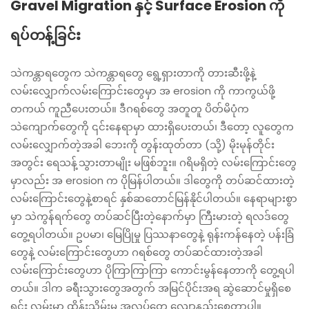
Gravel Migration နှင့် Surface Erosion ကို
ရပ်တန့်ခြင်း
သဲကန္တာရတွေက သဲကန္တာရတွေ ရွေ့ရှားတာကို တားဆီးဖို့နဲ့
လမ်းလျှောက်လမ်းကြောင်းတွေမှာ အ erosion ကို ကာကွယ်ဖို့
တကယ် ကူညီပေးတယ်။ ဒီဂရစ်တွေ အတူတူ ပိတ်မိပုံက
သဲကျောက်တွေကို ၎င်းနေရာမှာ ထားရှိပေးတယ်၊ ဒီတော့ လူတွေက
လမ်းလျှောက်တဲ့အခါ ဘေးကို တွန်းထုတ်တာ (သို့) မိုးမုန်တိုင်း
အတွင်း ရေသန့်သွားတာမျိုး မဖြစ်ဘူး။ ဂရိမရှိတဲ့ လမ်းကြောင်းတွေ
မှာလည်း အ erosion က ပိုမြန်ပါတယ်။ ဒါတွေကို တပ်ဆင်ထားတဲ့
လမ်းကြောင်းတွေနဲ့စာရင် နှစ်ဆတောင်မြန်နိုင်ပါတယ်။ နေရာများစွာ
မှာ သဲကွန်ရက်တွေ တပ်ဆင်ပြီးတဲ့နောက်မှာ ကြီးမားတဲ့ ရလဒ်တွေ
တွေ့ရပါတယ်။ ဥပမာ၊ မြေပြိုမှု ပြဿနာတွေနဲ့ ရုန်းကန်နေတဲ့ ပန်းခြံ
တွေနဲ့ လမ်းကြောင်းတွေဟာ ဂရစ်တွေ တပ်ဆင်ထားတဲ့အခါ
လမ်းကြောင်းတွေဟာ ပိုကြာကြာကြာ ကောင်းမွန်နေတာကို တွေ့ရပါ
တယ်။ ဒါက ခရီးသွားတွေအတွက် အမြင်ပိုင်းအရ ဆွဲဆောင်မှုရှိစေ
ရင်း လမ်းမှာ ထိန်းသိမ်းမှု အလုပ်တွေ လျော့နည်းစေတာပါ။