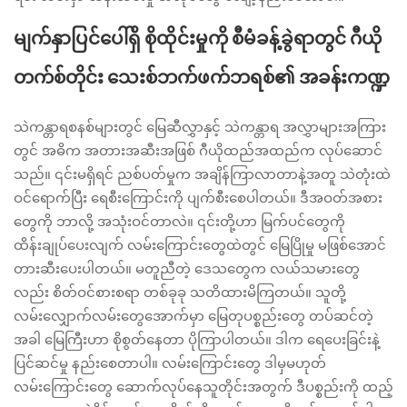
မျက်နှာပြင်ပေါ်ရှိ စိုထိုင်းမှုကို စီမံခန့်ခွဲရာတွင် ဂီယို
တက်စ်တိုင်း သေးစ်ဘက်ဖက်ဘရစ်၏ အခန်းကဏ္ဍ
သဲကန္တာရစနစ်များတွင် မြေဆီလွှာနှင့် သဲကန္တာရ အလွှာများအကြား
တွင် အဓိက အတားအဆီးအဖြစ် ဂီယိုထည်အထည်က လုပ်ဆောင်
သည်။ ၎င်းမရှိရင် ညစ်ပတ်မှုက အချိန်ကြာလာတာနဲ့အတူ သဲတုံးထဲ
ဝင်ရောက်ပြီး ရေစီးကြောင်းကို ပျက်စီးစေပါတယ်။ ဒီအဝတ်အစား
တွေကို ဘာလို့ အသုံးဝင်တာလဲ။ ၎င်းတို့ဟာ မြက်ပင်တွေကို
ထိန်းချုပ်ပေးလျက် လမ်းကြောင်းတွေထဲတွင် မြေပြိုမှု မဖြစ်အောင်
တားဆီးပေးပါတယ်။ မတူညီတဲ့ ဒေသတွေက လယ်သမားတွေ
လည်း စိတ်ဝင်စားစရာ တစ်ခုခု သတိထားမိကြတယ်။ သူတို့
လမ်းလျှောက်လမ်းတွေအောက်မှာ မြေတုပစ္စည်းတွေ တပ်ဆင်တဲ့
အခါ မြေကြီးဟာ စိုစွတ်နေတာ ပိုကြာပါတယ်။ ဒါက ရေပေးခြင်းနဲ့
ပြင်ဆင်မှု နည်းစေတာပါ။ လမ်းကြောင်းတွေ ဒါမှမဟုတ်
လမ်းကြောင်းတွေ ဆောက်လုပ်နေသူတိုင်းအတွက် ဒီပစ္စည်းကို ထည့်