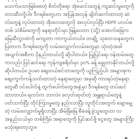
မသက်မသာဖြစ်စေတဲ့ စိတ်တိုစရာ အုံမောင်းတွေနဲ့ ကျဆင်းမှုတွေကို
တားဆီးလို့ပါ။ ဒီဂရစ်တွေဟာ အပြန်အလှန် ချိတ်ဆက်ထားတဲ့ ဆဲ
လ်တွေနဲ့ လုပ်ထားတဲ့ အိုးလေးတွေလို အလုပ်လုပ်ပြီး HDPE ပလပ်စ
တစ် သဲစိမ်းတွေကို နေရာတိုင်းမှာ ဖြန့်ဝေတာ (သို့) အောက်ခြေက
မြေဆီလွှာထဲကို မကျတာ ကာကွယ်တယ်။ တချို့ သုတေသနတွေက
ပြတာက ဒီဂရစ်တွေကို လမ်းလျှောက်လမ်းတွေမှာ သုံးတဲ့အခါ
အပျက်အစီးက ပိုနည်းတယ်လို့ ဆိုပါတယ်။ ပြုပြင်ရေး ဝန်ထမ်းတွေ
ကလည်း ပြင်ဆင်ရေး ကုန်ကျစရိတ်မှာ ၃၀% ခန့် ချွေတာနိုင်တယ်လို့
ဆိုပါတယ်။ ဥပမာ စျေးဝယ်စင်တာတွေကို ယူကြည့်ပါ၊ အများစုက
စျေးကွက်ကန့်သတ်ထားတဲ့ နေရာတွေမှာ အခုဆို ကားရပ်တဲ့နေရာ
တွေဆီ ဝင်ပေါက်နဲ့ ထွက်ပေါက်တွေအနှံ့မှာ ဒီဂရစ်တွေ တပ်ဆင်
ထားတယ်။ ရလဒ်က ဘာလဲ။ ခလုတ်ဆုတ်တဲ့ အန္တရာယ်တွေနဲ့
ပတ်သက်ပြီး တိုင်ကြားမှုတွေ နည်းလာပြီး လူတိုင်းအတွက် ချောမွေ့
တဲ့ လမ်းလျှောက်မှုရှိလာပြီး အိမ်ခြံမြေ စီမံခန့်ခွဲသူတွေဟာ လ
အနည်းငယ်မှာ တစ်ကြိမ် အရာတွေကို ပြင်ဆင်ဖို့ ငွေတွေ အများကြီး
မသုံးရတော့ဘူး။