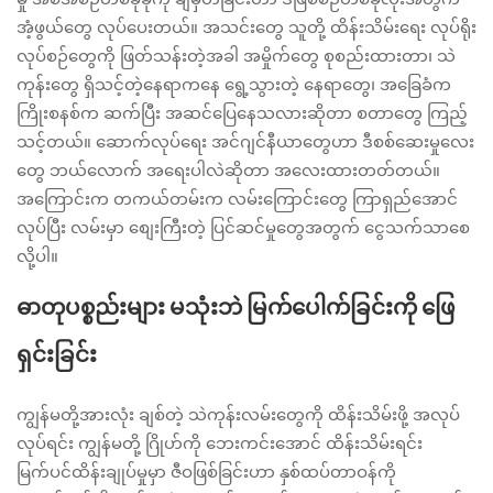
အံ့ဖွယ်တွေ လုပ်ပေးတယ်။ အသင်းတွေ သူတို့ ထိန်းသိမ်းရေး လုပ်ရိုး
လုပ်စဉ်တွေကို ဖြတ်သန်းတဲ့အခါ အမှိုက်တွေ စုစည်းထားတာ၊ သဲ
ကုန်းတွေ ရှိသင့်တဲ့နေရာကနေ ရွေ့သွားတဲ့ နေရာတွေ၊ အခြေခံက
ကြိုးစနစ်က ဆက်ပြီး အဆင်ပြေနေသလားဆိုတာ စတာတွေ ကြည့်
သင့်တယ်။ ဆောက်လုပ်ရေး အင်ဂျင်နီယာတွေဟာ ဒီစစ်ဆေးမှုလေး
တွေ ဘယ်လောက် အရေးပါလဲဆိုတာ အလေးထားတတ်တယ်။
အကြောင်းက တကယ်တမ်းက လမ်းကြောင်းတွေ ကြာရှည်အောင်
လုပ်ပြီး လမ်းမှာ စျေးကြီးတဲ့ ပြင်ဆင်မှုတွေအတွက် ငွေသက်သာစေ
လို့ပါ။
ဓာတုပစ္စည်းများ မသုံးဘဲ မြက်ပေါက်ခြင်းကို ဖြေ
ရှင်းခြင်း
ကျွန်မတို့အားလုံး ချစ်တဲ့ သဲကုန်းလမ်းတွေကို ထိန်းသိမ်းဖို့ အလုပ်
လုပ်ရင်း ကျွန်မတို့ ဂြိုဟ်ကို ဘေးကင်းအောင် ထိန်းသိမ်းရင်း
မြက်ပင်ထိန်းချုပ်မှုမှာ ဇီဝဖြစ်ခြင်းဟာ နှစ်ထပ်တာဝန်ကို