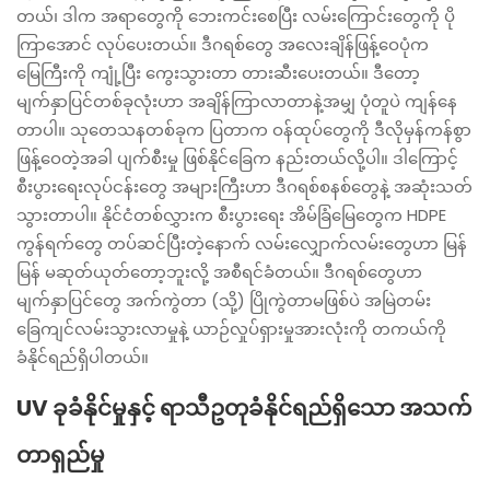
တယ်၊ ဒါက အရာတွေကို ဘေးကင်းစေပြီး လမ်းကြောင်းတွေကို ပို
ကြာအောင် လုပ်ပေးတယ်။ ဒီဂရစ်တွေ အလေးချိန်ဖြန့်ဝေပုံက
မြေကြီးကို ကျုံ့ပြီး ကွေးသွားတာ တားဆီးပေးတယ်။ ဒီတော့
မျက်နှာပြင်တစ်ခုလုံးဟာ အချိန်ကြာလာတာနဲ့အမျှ ပုံတူပဲ ကျန်နေ
တာပါ။ သုတေသနတစ်ခုက ပြတာက ဝန်ထုပ်တွေကို ဒီလိုမှန်ကန်စွာ
ဖြန့်ဝေတဲ့အခါ ပျက်စီးမှု ဖြစ်နိုင်ခြေက နည်းတယ်လို့ပါ။ ဒါကြောင့်
စီးပွားရေးလုပ်ငန်းတွေ အများကြီးဟာ ဒီဂရစ်စနစ်တွေနဲ့ အဆုံးသတ်
သွားတာပါ။ နိုင်ငံတစ်လွှားက စီးပွားရေး အိမ်ခြံမြေတွေက HDPE
ကွန်ရက်တွေ တပ်ဆင်ပြီးတဲ့နောက် လမ်းလျှောက်လမ်းတွေဟာ မြန်
မြန် မဆုတ်ယုတ်တော့ဘူးလို့ အစီရင်ခံတယ်။ ဒီဂရစ်တွေဟာ
မျက်နှာပြင်တွေ အက်ကွဲတာ (သို့) ပြိုကွဲတာမဖြစ်ပဲ အမြဲတမ်း
ခြေကျင်လမ်းသွားလာမှုနဲ့ ယာဉ်လှုပ်ရှားမှုအားလုံးကို တကယ်ကို
ခံနိုင်ရည်ရှိပါတယ်။
UV ခုခံနိုင်မှုနှင့် ရာသီဥတုခံနိုင်ရည်ရှိသော အသက်
တာရှည်မှု