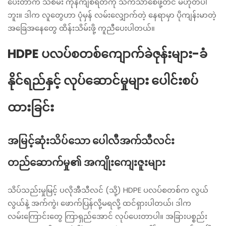
ပေးတာက သဲစိမ်း ကုန်ကျစရိတ်ကို သက်သာစေဖို့တင် မဟုတ်ပါ
ဘူး။ ဒါက လူတွေဟာ ပုံမှန် လမ်းလျှောက်တဲ့ နေရာမှာ ပိုကျန်းမာတဲ့
အခြေအနေတွေ ထိန်းသိမ်းဖို့ ကူညီပေးပါတယ်။
HDPE ပလပ်စတစ်ကျောက်ခဲဇုန်းများ-ခံ
နိုင်ရည်နှင့် လုပ်ဆောင်မှုများ ပေါင်းစပ်
ထားခြင်း
အမြင့်ဆုံးသိပ်သော ပေါလီအက်သီလင်း
တည်ဆောက်မှု၏ အကျိုးကျေးဇူးများ
သိပ်သည်းမှုမြင့် ပလိုအီသီလင် (သို့) HDPE ပလပ်စတစ်က လွယ်
လွယ်နဲ့ အက်ကွဲ၊ ဖောက်ပြန်လို့မရလို့ ထင်ရှားပါတယ်၊ ဒါက
လမ်းကြောင်းတွေ ကြာရှည်အောင် လုပ်ပေးတာပါ။ အခြားပစ္စည်း