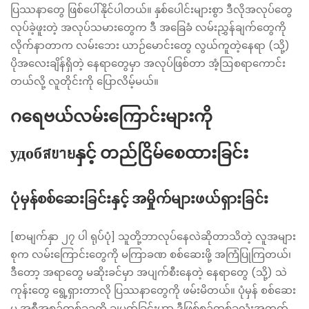
ပြဿနာတွေ ဖြစ်ပေါ်နိုင်ပါတယ်။ နှစ်ပေါင်းများစွာ ဒီလိုအလုပ်တွေ
လုပ်ခဲ့ဖူးတဲ့ အလုပ်သမားတွေက ဒီ အခြေခံ လမ်းညွှန်ချက်တွေကို
လိုက်နာတာက လမ်းဘေး ယာဉ်မောင်းတွေ လွယ်ကူတဲ့နေရာ (သို့)
ပိုအလေးချိန်ရှိတဲ့ နေရာတွေမှာ အလုပ်ဖြစ်တာ အံ့ဩစရာကောင်း
တယ်လို့ လူတိုင်းကို ပြောလိမ့်မယ်။
ဂရေဗယ်လမ်းကြောင်းများကို
удобสบายနှင့် တည်ငြိမ်စေထားခြင်း
ပုံမှန်စစ်ဆေးခြင်းနှင့် အမှိုက်များဖယ်ရှားခြင်း
[စာမျက်နှာ ၂၇ ပါ ရုပ်ပုံ] သူတို့ဘာလုပ်နေလဲဆိုတာသိတဲ့ လူအများ
စုက လမ်းကြောင်းတွေကို မကြာခဏ စစ်ဆေးဖို့ အကြံပြုကြတယ်၊
ဒီတော့ အရာတွေ မဆိုးခင်မှာ အပျက်စီးနေတဲ့ နေရာတွေ (သို့) သဲ
ကုန်းတွေ ရွေ့ရှားတာလို ပြဿနာတွေကို ဖမ်းမိတယ်။ ပုံမှန် စစ်ဆေး
မှု အစီအစဉ်တစ်ခုခုကို ချမှတ်ခြင်းဟာ ဒီဖြစ်စဉ်တစ်ခုလုံးအတွက်