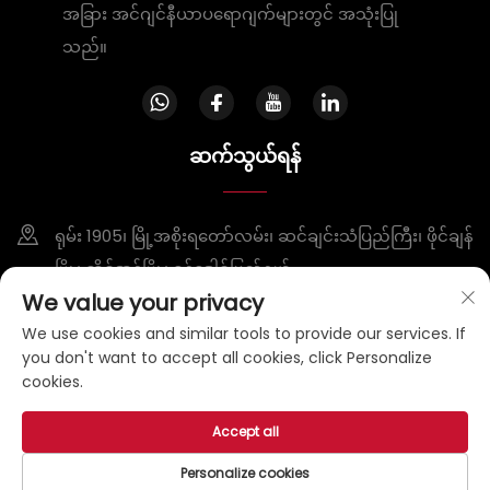
အခြား အင်ဂျင်နီယာပရောဂျက်များတွင် အသုံးပြု
သည်။
ဆက်သွယ်ရန်
ရုမ်း 1905၊ မြို့အစိုးရတော်လမ်း၊ ဆင်ချင်းသံပြည်ကြီး၊ ဖိုင်ချန်
မြို့၊ တိုင်အန်မြို့၊ ရှန်ဒေါင်ပြည်နယ်
We value your privacy
+86-15953807388
We use cookies and similar tools to provide our services. If
you don't want to accept all cookies, click Personalize
[email protected]
cookies.
လူမှုတာဝန်ခွင့် © 2025 တိုင်အန် ဘင်ဘို နယူးမတ်ရီယာများ ကုမ္ပဏီ၊ လီ
Accept all
မိတက်
လုံခြုံရေးမူဝါဒ
Personalize cookies