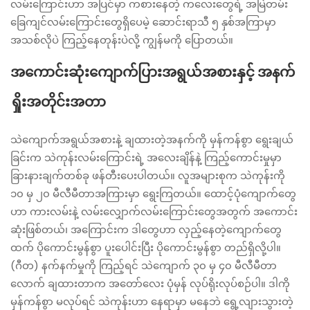
လမ်းကြောင်းဟာ အပြင်မှာ ကစားနေတဲ့ ကလေးတွေရဲ့ အမြဲတမ်း
ခြေကျင်လမ်းကြောင်းတွေရှိပေမဲ့ ဆောင်းရာသီ ၅ နှစ်အကြာမှာ
အသစ်လိုပဲ ကြည့်နေတုန်းပဲလို့ ကျွန်မကို ပြောတယ်။
အကောင်းဆုံးကျောက်ပြားအရွယ်အစားနှင့် အနက်
ရှိုးအတိုင်းအတာ
သဲကျောက်အရွယ်အစားနဲ့ ချထားတဲ့အနက်ကို မှန်ကန်စွာ ရွေးချယ်
ခြင်းက သဲကုန်းလမ်းကြောင်းရဲ့ အလေးချိန်နဲ့ ကြည့်ကောင်းမှုမှာ
ခြားနားချက်တစ်ခု ဖန်တီးပေးပါတယ်။ လူအများစုက သဲကုန်းကို
၁၀ မှ ၂၀ မီလီမီတာအကြားမှာ ရွေးကြတယ်။ ထောင့်ပုံကျောက်တွေ
ဟာ ကားလမ်းနဲ့ လမ်းလျှောက်လမ်းကြောင်းတွေအတွက် အကောင်း
ဆုံးဖြစ်တယ်၊ အကြောင်းက ဒါတွေဟာ လှည့်နေတဲ့ကျောက်တွေ
ထက် ပိုကောင်းမွန်စွာ ပူးပေါင်းပြီး ပိုကောင်းမွန်စွာ တည်ရှိလို့ပါ။
(ဂီတ) နက်နက်မှုကို ကြည့်ရင် သဲကျောက် ၃၀ မှ ၄၀ မီလီမီတာ
လောက် ချထားတာက အတော်လေး ပုံမှန် လုပ်ရိုးလုပ်စဉ်ပါ။ ဒါကို
မှန်ကန်စွာ မလုပ်ရင် သဲကုန်းဟာ နေရာမှာ မနေဘဲ ရွေ့လျားသွားတဲ့