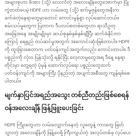
အများစုဟာ ဖိအား (သို့) လေးလံတဲ့ အလေးချိန်တွေအောက်မှာ ပြို
ကွဲတတ်ပေမဲ့ HDPE ဟာ လမ်းတွေ (သို့) စက်မှုဇုန်တွေအနီးက
ခက်ခဲတဲ့နေရာတွေမှာတောင် ကောင်းမွန်စွာ လုပ်ဆောင်တယ်။
စမ်းသပ်မှုတွေက ပြတာက ဒီပလပ်စတစ်တွေဟာ ရာသီဥတု
အခြေအနေ အမျိုးမျိုးမှာ ဆယ်စုနှစ်နှစ်နှစ်ချီပြီး ဆက်ခံနိုင်တာ
ကြောင့် ရေရှည် တပ်ဆင်မှုအတွက် အကောင်းဆုံးဖြစ်တာပါ။ HDPE
ကို ထူးခြားစေတာက ပတ်ဝန်းကျင်အတွက်လည်း ကောင်းတာပါ။ ဒီ
ပစ္စည်းကို လုံးဝ ပြန်သုံးလို့ ရနိုင်ပြီး လေ့လာမှုတွေအရ ဒီနေ့ နေရာ
တိုင်းမှာ တွေ့ရတဲ့ ပုံမှန် ဆောက်လုပ်ရေး ပစ္စည်းတွေထက်
ပတ်ဝန်းကျင်ကို အများကြီး ပိုနည်းတဲ့ အပျက်အစီးတွေ ကျန်ရစ်စေ
ပါတယ်။
မျက်နှာပြင်အရည်အသွေး တစ်ညီတည်းဖြစ်စေရန်
ဝန်အလေးချိန် ဖြန့်ဖြူးပေးခြင်း
HDPE ကြိုးတွေဟာ လမ်းလျှောက်နေတဲ့ လူတွေနဲ့ ကားတွေ ဖြတ်
သွားတဲ့ အလေးချိန်ကို ဖြန့်ဝေဖို့ ကြီးကျယ်တဲ့ အလုပ်တစ်ခု လုပ်ပေး