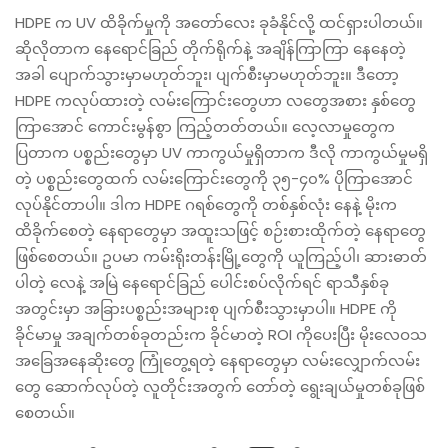
HDPE က UV ထိခိုက်မှုကို အတော်လေး ခုခံနိုင်လို့ ထင်ရှားပါတယ်။
ဆိုလိုတာက နေရောင်ခြည် တိုက်ရိုက်နဲ့ အချိန်ကြာကြာ နေနေတဲ့
အခါ ပျောက်သွားမှာမဟုတ်ဘူး၊ ပျက်စီးမှာမဟုတ်ဘူး။ ဒီတော့
HDPE ကလုပ်ထားတဲ့ လမ်းကြောင်းတွေဟာ လတွေအစား နှစ်တွေ
ကြာအောင် ကောင်းမွန်စွာ ကြည့်တတ်တယ်။ လေ့လာမှုတွေက
ပြတာက ပစ္စည်းတွေမှာ UV ကာကွယ်မှုရှိတာက ဒီလို ကာကွယ်မှုမရှိ
တဲ့ ပစ္စည်းတွေထက် လမ်းကြောင်းတွေကို ၃၅-၄၀% ပိုကြာအောင်
လုပ်နိုင်တာပါ။ ဒါက HDPE ဂရစ်တွေကို တစ်နှစ်လုံး နေနဲ့ မိုးက
ထိခိုက်စေတဲ့ နေရာတွေမှာ အထူးသဖြင့် စဉ်းစားထိုက်တဲ့ နေရာတွေ
ဖြစ်စေတယ်။ ဥပမာ ကမ်းရိုးတန်းမြို့တွေကို ယူကြည့်ပါ၊ ဆားဓာတ်
ပါတဲ့ လေနဲ့ အမြဲ နေရောင်ခြည် ပေါင်းစပ်လိုက်ရင် ရာသီနှစ်ခု
အတွင်းမှာ အခြားပစ္စည်းအများစု ပျက်စီးသွားမှာပါ။ HDPE ကို
ခိုင်မာမှု အချက်တစ်ခုတည်းက ခိုင်မာတဲ့ ROI ကိုပေးပြီး မိုးလေဝသ
အခြေအနေဆိုးတွေ ကြုံတွေ့ရတဲ့ နေရာတွေမှာ လမ်းလျှောက်လမ်း
တွေ ဆောက်လုပ်တဲ့ လူတိုင်းအတွက် တော်တဲ့ ရွေးချယ်မှုတစ်ခုဖြစ်
စေတယ်။