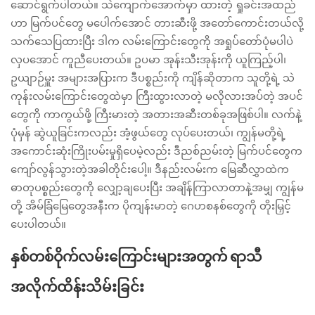
ဆောင်ရွက်ပါတယ်။ သဲကျောက်အောက်မှာ ထားတဲ့ ရှုခင်းအထည်
ဟာ မြက်ပင်တွေ မပေါက်အောင် တားဆီးဖို့ အတော်ကောင်းတယ်လို့
သက်သေပြထားပြီး ဒါက လမ်းကြောင်းတွေကို အရှုပ်တော်ပုံမပါပဲ
လှပအောင် ကူညီပေးတယ်။ ဥပမာ အုန်းသီးအုန်းကို ယူကြည့်ပါ၊
ဥယျာဉ်မှူး အများအပြားက ဒီပစ္စည်းကို ကျိန်ဆိုတာက သူတို့ရဲ့ သဲ
ကုန်းလမ်းကြောင်းတွေထဲမှာ ကြီးထွားလာတဲ့ မလိုလားအပ်တဲ့ အပင်
တွေကို ကာကွယ်ဖို့ ကြီးမားတဲ့ အတားအဆီးတစ်ခုအဖြစ်ပါ။ လက်နဲ့
ပုံမှန် ဆွဲယူခြင်းကလည်း အံ့ဖွယ်တွေ လုပ်ပေးတယ်၊ ကျွန်မတို့ရဲ့
အကောင်းဆုံးကြိုးပမ်းမှုရှိပေမဲ့လည်း ဒီညစ်ညမ်းတဲ့ မြက်ပင်တွေက
ကျော်လွန်သွားတဲ့အခါတိုင်းပေါ့။ ဒီနည်းလမ်းက မြေဆီလွှာထဲက
ဓာတုပစ္စည်းတွေကို လျှော့ချပေးပြီး အချိန်ကြာလာတာနဲ့အမျှ ကျွန်မ
တို့ အိမ်ခြံမြေတွေအနီးက ပိုကျန်းမာတဲ့ ဂေဟစနစ်တွေကို တိုးမြှင့်
ပေးပါတယ်။
နှစ်တစ်ဝိုက်လမ်းကြောင်းများအတွက် ရာသီ
အလိုက်ထိန်းသိမ်းခြင်း