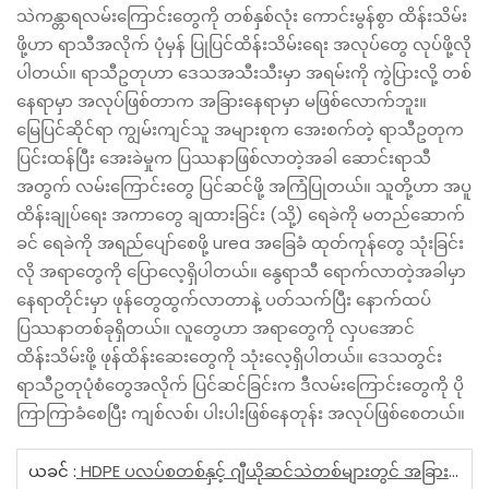
သဲကန္တာရလမ်းကြောင်းတွေကို တစ်နှစ်လုံး ကောင်းမွန်စွာ ထိန်းသိမ်း
ဖို့ဟာ ရာသီအလိုက် ပုံမှန် ပြုပြင်ထိန်းသိမ်းရေး အလုပ်တွေ လုပ်ဖို့လို
ပါတယ်။ ရာသီဥတုဟာ ဒေသအသီးသီးမှာ အရမ်းကို ကွဲပြားလို့ တစ်
နေရာမှာ အလုပ်ဖြစ်တာက အခြားနေရာမှာ မဖြစ်လောက်ဘူး။
မြေပြင်ဆိုင်ရာ ကျွမ်းကျင်သူ အများစုက အေးစက်တဲ့ ရာသီဥတုက
ပြင်းထန်ပြီး အေးခဲမှုက ပြဿနာဖြစ်လာတဲ့အခါ ဆောင်းရာသီ
အတွက် လမ်းကြောင်းတွေ ပြင်ဆင်ဖို့ အကြံပြုတယ်။ သူတို့ဟာ အပူ
ထိန်းချုပ်ရေး အကာတွေ ချထားခြင်း (သို့) ရေခဲကို မတည်ဆောက်
ခင် ရေခဲကို အရည်ပျော်စေဖို့ urea အခြေခံ ထုတ်ကုန်တွေ သုံးခြင်း
လို အရာတွေကို ပြောလေ့ရှိပါတယ်။ နွေရာသီ ရောက်လာတဲ့အခါမှာ
နေရာတိုင်းမှာ ဖုန်တွေထွက်လာတာနဲ့ ပတ်သက်ပြီး နောက်ထပ်
ပြဿနာတစ်ခုရှိတယ်။ လူတွေဟာ အရာတွေကို လှပအောင်
ထိန်းသိမ်းဖို့ ဖုန်ထိန်းဆေးတွေကို သုံးလေ့ရှိပါတယ်။ ဒေသတွင်း
ရာသီဥတုပုံစံတွေအလိုက် ပြင်ဆင်ခြင်းက ဒီလမ်းကြောင်းတွေကို ပို
ကြာကြာခံစေပြီး ကျစ်လစ်၊ ပါးပါးဖြစ်နေတုန်း အလုပ်ဖြစ်စေတယ်။
ယခင် :
HDPE ပလပ်စတစ်နှင့် ဂျီယိုဆင်သဲတစ်များတွင် အခြားပလပ်စတစ်ပစ္စည်းများနှင့် နှိုင်းယှဉ်ခြင်း