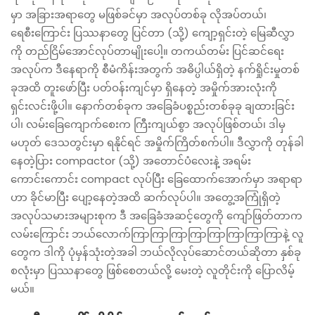
မှာ အခြားအရာတွေ မဖြစ်ခင်မှာ အလုပ်တစ်ခု လိုအပ်တယ်၊
ရေစီးကြောင်း ပြဿနာတွေ ပြင်တာ (သို့) ကျော့ရှင်းတဲ့ မြေဆီလွှာ
ကို တည်ငြိမ်အောင်လုပ်တာမျိုးပေါ့။ တကယ်တမ်း ပြင်ဆင်ရေး
အလုပ်က ဒီနေရာကို စီမံကိန်းအတွက် အဓိပ္ပါယ်ရှိတဲ့ နက်ရှိုင်းမှုတစ်
ခုအထိ တူးဖော်ပြီး ပတ်ဝန်းကျင်မှာ ရှိနေတဲ့ အမှိုက်အားလုံးကို
ရှင်းလင်းဖို့ပါ။ နောက်တစ်ခုက အခြေခံပစ္စည်းတစ်ခုခု ချထားခြင်း
ပါ၊ လမ်းခြေကျောက်စေးက ကြီးကျယ်စွာ အလုပ်ဖြစ်တယ်၊ ဒါမှ
မဟုတ် ဒေသတွင်းမှာ ရနိုင်ရင် အမှိုက်ကြိတ်စက်ပါ။ ဒီလွှာကို တုန်ခါ
နေတဲ့ပြား compactor (သို့) အတောင်ပံလေးနဲ့ အရမ်း
ကောင်းကောင်း compact လုပ်ပြီး ခြေထောက်အောက်မှာ အရာရာ
ဟာ ခိုင်မာပြီး ပျော့နေတဲ့အထိ ဆက်လုပ်ပါ။ အတွေ့အကြုံရှိတဲ့
အလုပ်သမားအများစုက ဒီ အခြေခံအဆင့်တွေကို ကျော်ဖြတ်တာက
လမ်းကြောင်း ဘယ်လောက်ကြာကြာကြာကြာကြာကြာကြာကြာနဲ့ လူ
တွေက ဒါကို ပုံမှန်သုံးတဲ့အခါ ဘယ်လိုလုပ်ဆောင်တယ်ဆိုတာ နှစ်ခု
စလုံးမှာ ပြဿနာတွေ ဖြစ်စေတယ်လို့ မေးတဲ့ လူတိုင်းကို ပြောလိမ့်
မယ်။