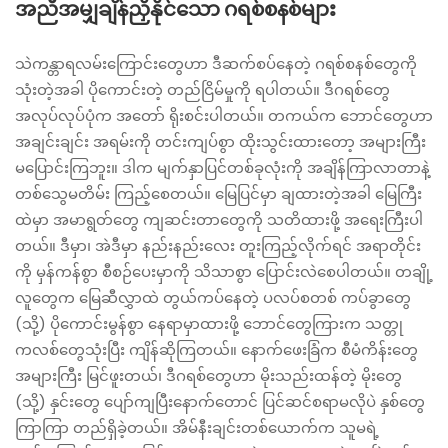
အညီအမျှချိန်ညှိနိုင်သော ဂရစ်စနစ်များ
သဲကန္တာရလမ်းကြောင်းတွေဟာ ဒီဆက်စပ်နေတဲ့ ဂရစ်စနစ်တွေကို
သုံးတဲ့အခါ ပိုကောင်းတဲ့ တည်ငြိမ်မှုကို ရပါတယ်။ ဒီဂရစ်တွေ
အလုပ်လုပ်ပုံက အတော် ရိုးစင်းပါတယ်။ တကယ်က ဘောင်တွေဟာ
အချင်းချင်း အရမ်းကို တင်းကျပ်စွာ ထိုးသွင်းထားတော့ အများကြီး
မပြောင်းကြဘူး။ ဒါက မျက်နှာပြင်တစ်ခုလုံးကို အချိန်ကြာလာတာနဲ့
တစ်သွေမတိမ်း ကြည့်စေတယ်။ မြေပြင်မှာ ချထားတဲ့အခါ မြေကြီး
ထဲမှာ အမာရွတ်တွေ ကျဆင်းတာတွေကို သတိထားဖို့ အရေးကြီးပါ
တယ်။ ဒီမှာ၊ အဲဒီမှာ နည်းနည်းလေး တူးကြည့်လိုက်ရင် အရာတိုင်း
ကို မှန်ကန်စွာ စီစဉ်ပေးမှာကို သိသာစွာ ပြောင်းလဲစေပါတယ်။ တချို့
လူတွေက မြေဆီလွှာထဲ တွယ်ကပ်နေတဲ့ ပလပ်စတစ် ကပ်ခွာတွေ
(သို့) ပိုကောင်းမွန်စွာ နေရာမှာထားဖို့ ဘောင်တွေကြားက သတ္တု
ကလစ်တွေသုံးပြီး ကျိန်ဆိုကြတယ်။ နောက်ဖေးခြံက စီမံကိန်းတွေ
အများကြီး မြင်ဖူးတယ်၊ ဒီဂရစ်တွေဟာ မိုးသည်းထန်တဲ့ မိုးတွေ
(သို့) နှင်းတွေ ပျော်ကျပြီးနောက်တောင် ပြင်ဆင်စရာမလိုပဲ နှစ်တွေ
ကြာကြာ တည်ရှိခဲ့တယ်။ အိမ်နီးချင်းတစ်ယောက်က သူမရဲ့