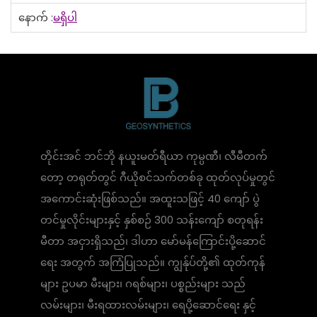
နောက် :
မရှိပါ
တိုင်းအင် ဘင်ဘို နယူးမတ်ရီယာ ကုမ္ပဏီ၊ လီမီတက်
တော့ တရုတ်တွင် ဂီယိုစင်သက်တစ်ခု ထုတ်လုပ်မှုတွင်
အကောင်းဆုံးဖြစ်သည်။ အထူးသဖြင့် 40 ကျော် ပွဲ
တင်မှုလိုင်းများနှင့် နှစ်စဉ် 300 သန်းကျော် စတုရန်း
မီတာ အငှားရှိသည်၊ ဒါဟာ မော်မန်ကြောင်းပို့ဆောင်
ရေး အတွက် အကြံပြုသည်။ ကျွန်ုပ်တို့၏ ထုတ်ကုန်
များ ဥပမာ မီးများ၊ ဂရစ်များ၊ ပစ္စည်းများ သည်
လမ်းများ၊ မီးရထားလမ်းများ၊ ရေပို့ဆောင်ရေး နှင့်