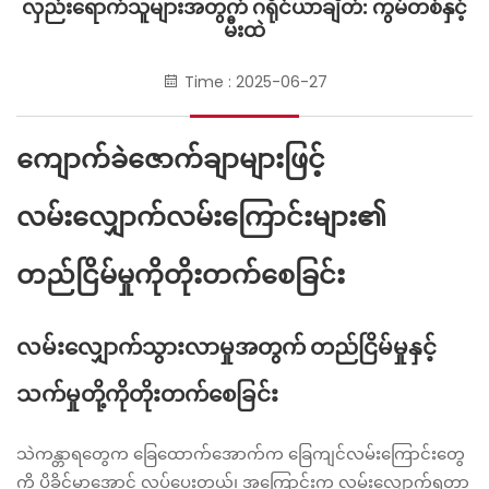
လှည်းရောက်သူများအတွက် ဂရိုင်ယာချိတ်: ကွမ်တစ်နှင့်
မီးထဲ
Time : 2025-06-27
ကျောက်ခဲဇောက်ချာများဖြင့်
လမ်းလျှောက်လမ်းကြောင်းများ၏
တည်ငြိမ်မှုကိုတိုးတက်စေခြင်း
လမ်းလျှောက်သွားလာမှုအတွက် တည်ငြိမ်မှုနှင့်
သက်မှုတို့ကိုတိုးတက်စေခြင်း
သဲကန္တာရတွေက ခြေထောက်အောက်က ခြေကျင်လမ်းကြောင်းတွေ
ကို ပိုခိုင်မာအောင် လုပ်ပေးတယ်၊ အကြောင်းက လမ်းလျှောက်ရတာ