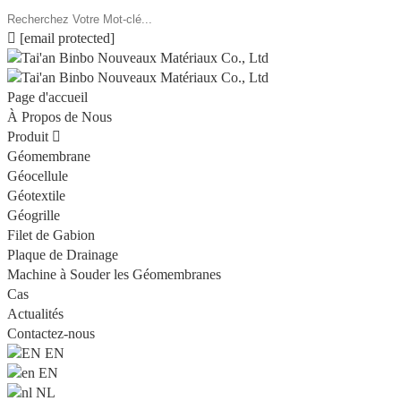

[email protected]
Page d'accueil
À Propos de Nous
Produit

Géomembrane
Géocellule
Géotextile
Géogrille
Filet de Gabion
Plaque de Drainage
Machine à Souder les Géomembranes
Cas
Actualités
Contactez-nous
EN
EN
NL