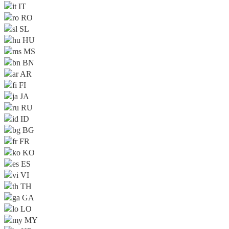
IT
RO
SL
HU
MS
BN
AR
FI
JA
RU
ID
BG
FR
KO
ES
VI
TH
GA
LO
MY