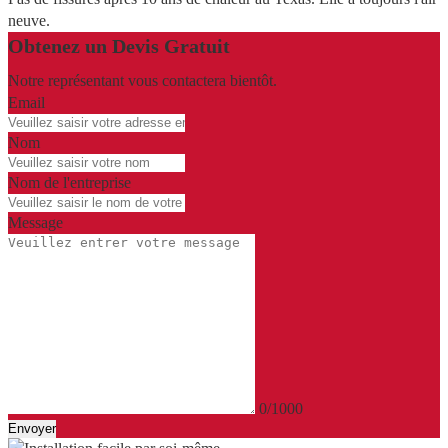
neuve.
Obtenez un Devis Gratuit
Notre représentant vous contactera bientôt.
Email
Nom
Nom de l'entreprise
Message
0/1000
Envoyer