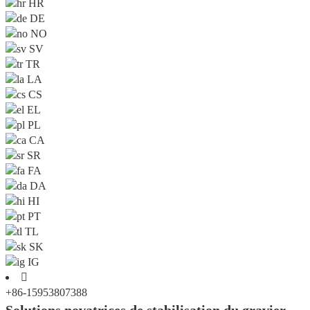
HR
DE
NO
SV
TR
LA
CS
EL
PL
CA
SR
FA
DA
HI
PT
TL
SK
IG

+86-15953807388