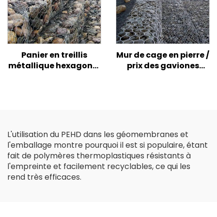
Géomembranes
HDPE
Panier en treillis
Mur de cage en pierre /
métallique hexagonal
prix des gaviones
durable en gabion
5x1x1m / taille de la
tissé en maille
boîte de gabion
torsadée pour murs de
galvanisée
soutènement et
contrôle de l'érosion
L'utilisation du PEHD dans les géomembranes et
l'emballage montre pourquoi il est si populaire, étant
fait de polymères thermoplastiques résistants à
l'empreinte et facilement recyclables, ce qui les
rend très efficaces.