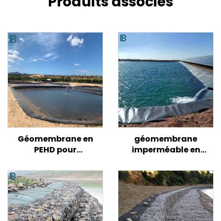
Produits associés
Géomembrane en
géomembrane
PEHD pour
imperméable en
aquaculture
plastique de 1,0 mm
Revêtement d'étang
pour réservoir de lac
pour aquarium
artificiel, revêtement
Revêtement d'étang
de barrage, piscine,
pour crevettes
étang à poissons,
Revêtement d'étang
ferme, géomembrane