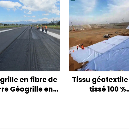
rille en fibre de
Tissu géotextil
rre Géogrille en
tissé 100 %
 de verre biaxiale
polypropylè
xiale pour route
Géotextiles en t
haltée Géogrille
non tissé en
en plastique
polypropylè