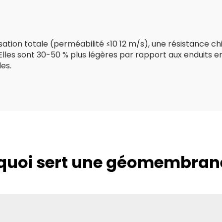
axiale/fibre de
Géotextile à fi
verre haute
longues
résistance
ion totale (perméabilité ≤10 12 m/s), une résistance chi
lles sont 30-50 % plus légères par rapport aux enduits en
es.
quoi sert une géomembran