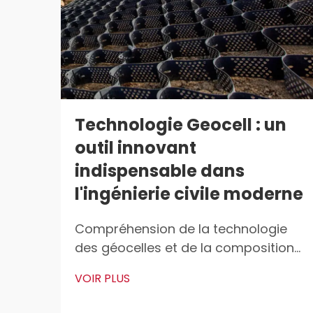
Technologie Geocell : un
outil innovant
indispensable dans
l'ingénierie civile moderne
Compréhension de la technologie
des géocelles et de la composition
en HDPE Qu'est-ce qu'une géocelle ?
VOIR PLUS
Les géocelles sont ces structures
légères en 3D utilisées partout pour