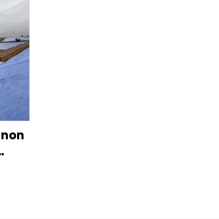
e non
ne
issu
ne