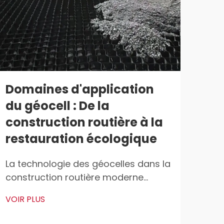
Domaines d'application
Gé
du géocell : De la
d'i
construction routière à la
mu
restauration écologique
ré
gé
La technologie des géocelles dans la
construction routière moderne
Com
Répartition des charges sur les sols
conc
VOIR PLUS
meubles Les géocelles permettent
pol
VOIR
une meilleure répartition des
dan