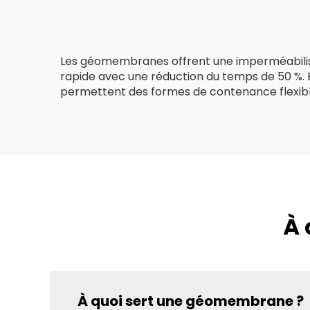
routes/collines/pentes
bi
Les géomembranes offrent une imperméabilisat
rapide avec une réduction du temps de 50 %. E
permettent des formes de contenance flexibl
À 
À quoi sert une géomembrane ?