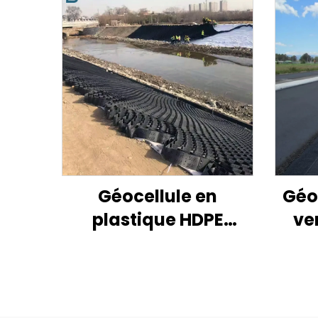
Géocellule en
Géog
plastique HDPE
ve
perforée à texture
fibre
lisse pour le
unia
renforcement des
asp
sols des