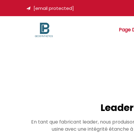
[email protected]

Page D
Leade
En tant que fabricant leader, nous produis
usine avec une intégrité étanche à