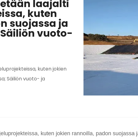
etään laajalti
issa, kuten
on suojassa ja
Säiliön vuoto-
eluprojekteissa, kuten jokien
a; Säiliön vuoto- ja
ojeluprojekteissa, kuten jokien rannoilla, padon suojassa