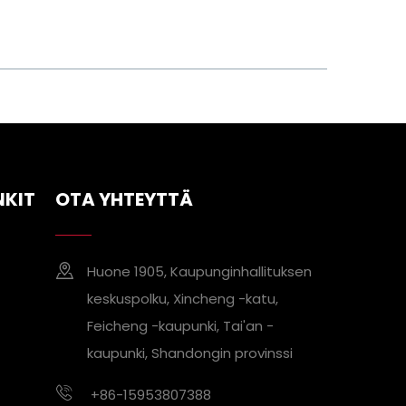
suorahintaan
NKIT
OTA YHTEYTTÄ
Huone 1905, Kaupunginhallituksen
keskuspolku, Xincheng -katu,
Feicheng -kaupunki, Tai'an -
kaupunki, Shandongin provinssi
+86-15953807388