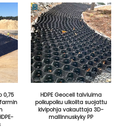
 talviuima
Maailmanlaajuinen myynti
ilta suojattu
tiekaivoksen pehmeän
auttaja 3D-
perustan vahvistukselle
kyky PP
kaksisuuntaiselle
vetolujuusmuoviselle
geoverkon valmistajille