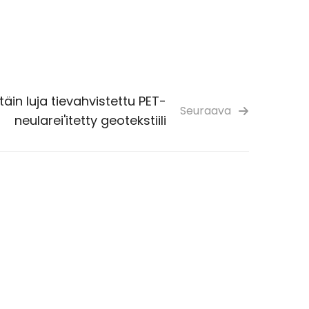
ttäin luja tievahvistettu PET-
Seuraava
neularei'itetty geotekstiili