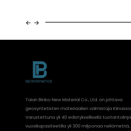
Kaivokselle
Taian Binbo New Material Co., Ltd. on johtava
geosyntetisten materiaalien valmistaja Kiinassa
Varustettuna yli 40 edistyksellisellä tuotantolinjal
vuosikapasiteetilla yli 300 miljoonaa neliömetriä