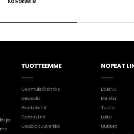
TUOTTEEMME
NOPEAT LI
Geomuistikerroks
Etusivu
Geosolu
Meistä
Geotekstiili
Tuote
.
Georasteri
Laite
la ja
Gaabiopuuverkko
Uutiset
, me