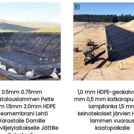
1,0 mm HDPE-geokalvo 0,75
HDPE Geocell
mm 0,5 mm katkarapufarmin
polkupolku ulko
lampilanka 1,5 mm
kivipohja vak
keinotekoiset järvien HDPE-
mallinnus
lammen vuoraus
kaatopaikalle