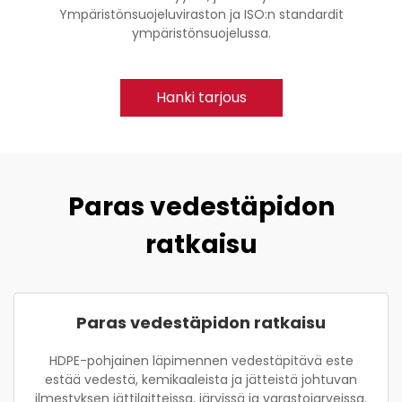
Ympäristönsuojeluviraston ja ISO:n standardit
ympäristönsuojelussa.
Hanki tarjous
Paras vedestäpidon
ratkaisu
Paras vedestäpidon ratkaisu
HDPE-pohjainen läpimennen vedestäpitävä este
estää vedestä, kemikaaleista ja jätteistä johtuvan
ilmestyksen jättilaitteissa, järvissä ja varastojarveissa.