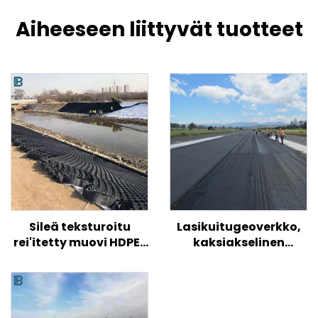
Aiheeseen liittyvät tuotteet
Sileä teksturoitu
Lasikuitugeoverkko,
rei'itetty muovi HDPE-
kaksiakselinen
geosolu
yksiakselinen
tien/rinteiden/rinteiden
lasikuitugeoverkko
maaperän
asfalttitielle, luja
vahvistamiseen
kaksiakselinen /