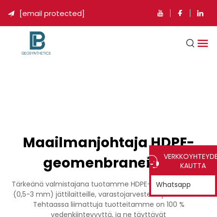
[email protected]

Maailmanjohtaja HDPE-
VERKKOYHTEYD
geomenbraneissa
KAUTTA
Tärkeänä valmistajana tuotamme HDPE-geomenbraneja
Whatsapp
(0,5-3 mm) jättilaitteille, varastojarvesteille ja kanaveille.
Tehtaassa liimattuja tuotteitamme on 100 %
vedenkiintevyyttä, ja ne täyttävät