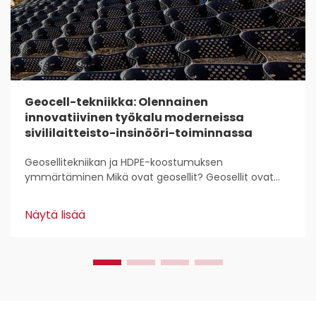
Geocell-tekniikka: Olennainen
innovatiivinen työkalu moderneissa
sivililaitteisto-insinööri-toiminnassa
Geosellitekniikan ja HDPE-koostumuksen
ymmärtäminen Mikä ovat geosellit? Geosellit ovat
kevyitä, 3D-rakenteita, joita käytetään laajasti maan
stabilointiin ja vahvistamiseen rakennustyössä.
Näytä lisää
Kansalaisinsinöörit pitävät niistä, koska ne...