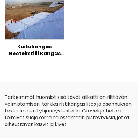
lasikuituinen
muovinen geoverkko
Kuitukangas
Geotekstiili Kangas
100% Pp Polypropeeni
Kuitukangas
Geotekstiilit PP
Pitkäkuituinen
Geotekstiili
Tärkeimmät huomiot sisältävät alikattilan riittävän
valmistamisen, tarkka ristikangasliitos ja asennuksen
testaaminen tyhjännystesteillä. Graveli ja betoni
toimivat suojakerroina estämään pisteytyksiä, jotka
aiheuttavat kasvit ja kivet.