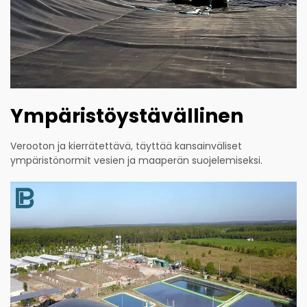
Ympäristöystävällinen
Verooton ja kierrätettävä, täyttää kansainväliset
ympäristönormit vesien ja maaperän suojelemiseksi.