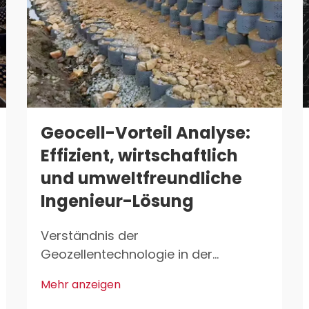
Geocell-Vorteil Analyse:
Effizient, wirtschaftlich
und umweltfreundliche
Ingenieur-Lösung
Verständnis der
Geozellentechnologie in der
modernen Ingenieurbaukunst - Die
Mehr anzeigen
Wissenschaft hinter 3D-zellularen