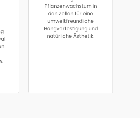
Pflanzenwachstum in
den Zellen für eine
umweltfreundliche
t
Hangverfestigung und
ng
natürliche Ästhetik.
eal
en
e.