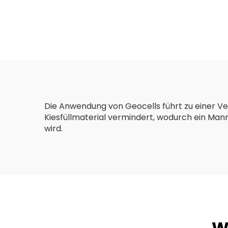
Gabionen-
P
Drahtgeflechtkorb,
Gab
gewebter
Gabionenkasten aus
verdrehtem Geflecht
zur Erosionskontrolle
von Stützmauern
Die Anwendung von Geocells führt zu einer V
Kiesfüllmaterial vermindert, wodurch ein Man
wird.
W