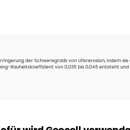
reis/verzinkte
Preis PP PET Geot
ionenbox Größe
kurze Faser la
Faser Geotexti
erringerung der Schweregrads von Ufererosion, indem sie
ning-Rauheitskoeffizient von 0,035 bis 0,045 entsteht un
ofür wird Geocell verwende