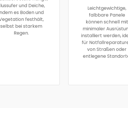
lussufer und Deiche,
Leichtgewichtige,
indem es Boden und
falbbare Panele
Vegetation festhält,
können schnell mi
selbst bei starkem
minimaler Ausrüstu
Regen.
installiert werden, id
für Notfallreparatur
von Straßen oder
entlegene Standort