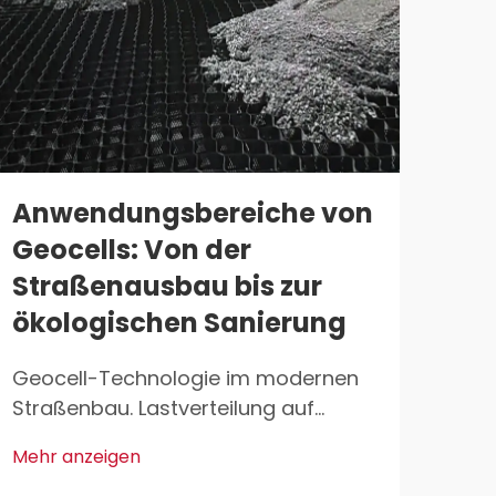
Anwendungsbereiche von
Geo
Geocells: Von der
mu
Straßenausbau bis zur
In
ökologischen Sanierung
Be
ge
Geocell-Technologie im modernen
He
Straßenbau. Lastverteilung auf
schwach tragfähigen Untergründen.
Zus
Mehr anzeigen
Geocells verbessern die
Des