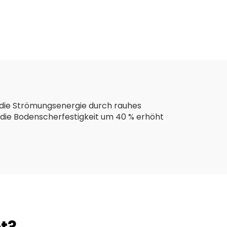
extil
Straßenvlies-
nge
Geotextilgewebe für
lien
den
straßenverstärkten
Agrarbau
 die Strömungsenergie durch rauhes
d die Bodenscherfestigkeit um 40 % erhöht
t?