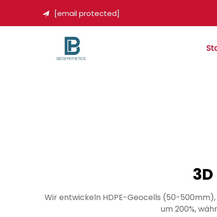
[email protected]

St
3D
Wir entwickeln HDPE-Geocells (50-500mm), um 
um 200%, währe