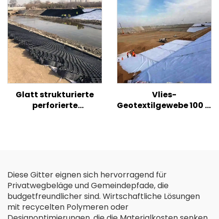
Glatt strukturierte
Vlies-
perforierte
Geotextilgewebe 100 %
Kunststoff-HDPE-
PP Polypropylen
Geozelle zur
Vliesstoff Geotextilien
Bodenverstärkung für
PP Langfaser-
Straßen/Hügel/Hänge
Geotextil
Diese Gitter eignen sich hervorragend für
Privatwegbeläge und Gemeindepfade, die
budgetfreundlicher sind. Wirtschaftliche Lösungen
mit recycelten Polymeren oder
Designoptimierungen, die die Materialkosten senken,