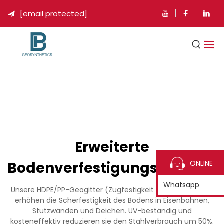
[email protected]

Erweiterte
Bodenverfestigungslösunge
ONLINE
Whatsapp
Unsere HDPE/PP-Geogitter (Zugfestigkeit bis zu 200kN/m)
erhöhen die Scherfestigkeit des Bodens in Eisenbahnen,
Stützwänden und Deichen. UV-beständig und
kosteneffektiv reduzieren sie den Stahlverbrauch um 50%.