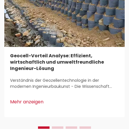
Geocell-Vorteil Analyse: Effizient,
wirtschaftlich und umweltfreundliche
Ingenieur-Lösung
Verständnis der Geozellentechnologie in der
modernen Ingenieurbaukunst - Die Wissenschaft
hinter 3D-zellularen Eindämmungssystemen.
Geozellentechnologie stellt eine große technische
Mehr anzeigen
Innovation für Ingenieure dar, die an
Bodenstabilisierungsprojekten arbeiten. Grundsätzlich
handelt es sich um ein System, das aus diesen...