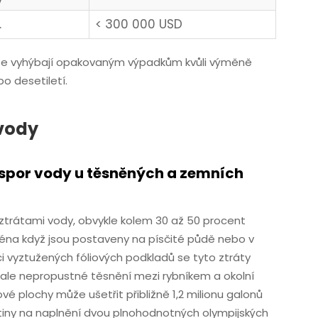
.
< 300 000 USD
my se vyhýbají opakovaným výpadkům kvůli výměně
po desetiletí.
 vody
úspor vody u těsněných a zemních
 ztrátami vody, obvykle kolem 30 až 50 procent
éna když jsou postaveny na písčité půdě nebo v
ci vyztužených fóliových podkladů se tyto ztráty
nale nepropustné těsnění mezi rybníkem a okolní
vé plochy může ušetřit přibližně 1,2 milionu galonů
utiny na naplnění dvou plnohodnotných olympijských