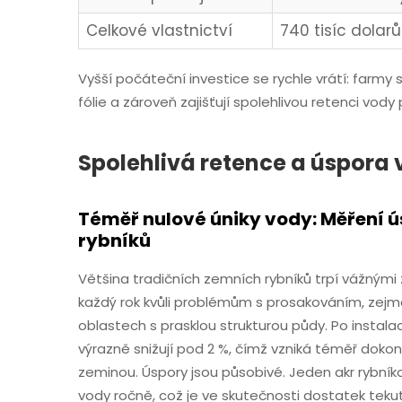
Celkové vlastnictví
740 tisíc dolarů
Vyšší počáteční investice se rychle vrátí: far
fólie a zároveň zajišťují spolehlivou retenci vody 
Spolehlivá retence a úspora
Téměř nulové úniky vody: Měření 
rybníků
Většina tradičních zemních rybníků trpí vážnými
každý rok kvůli problémům s prosakováním, zejm
oblastech s prasklou strukturou půdy. Po instala
výrazně snižují pod 2 %, čímž vzniká téměř doko
zeminou. Úspory jsou působivé. Jeden akr rybníko
vody ročně, což je ve skutečnosti dostatek tek