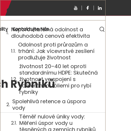
Obsah
lity
Neporovnatelná odolnost a
Kontaktujte Nás
dlouhodobá cenová efektivita
Odolnost proti průrazům a
trhání: Jak vícevrstvé zesílení
prodlužuje životnost
životnost 20–40 let oproti
standardnímu HDPE: Skutečná
životnost ve spojení s
ch Rybníků
komerčními fóliemi pro rybí
rybníky
Spolehlivá retence a úspora
vody
Téměř nulové úniky vody:
Měření úspor vody u
těsněných a zemních rybníků