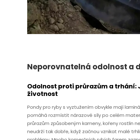
Neporovnatelná odolnost a 
Odolnost proti průrazům a trhání: 
životnost
Pondy pro ryby s vyztužením obvykle mají laminá
pomáhá rozmístit nárazové síly po celém materi
průrazům způsobeným kameny, kořeny rostlin ne
neudrží tak dobře, když začnou vznikat malé trhl
problémy. Mnoho komerčních rybích farem zazna