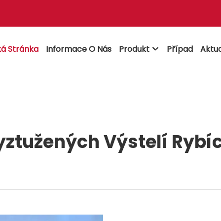
á Stránka
Informace O Nás
Produkt
Případ
Aktua

ztužených Výstelí Rybí