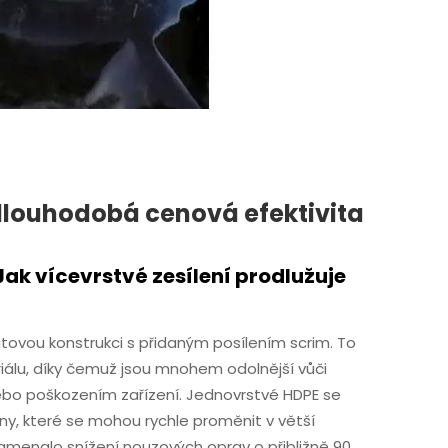
dlouhodobá cenová efektivita
Jak vícevrstvé zesílení prodlužuje
tovou konstrukci s přidaným posílením scrim. To
álu, díky čemuž jsou mnohem odolnější vůči
bo poškozením zařízení. Jednovrstvé HDPE se
iny, které se mohou rychle proměnit v větší
menalo snížení nouzových oprav o přibližně 90