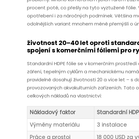
procent poté, co přešly na tyto vyztužené fólie. 
opotřebení i za náročných podmínek. Většina maji
odolnějších variant mnohem méně přemýšlí o ún
životnost 20–40 let oproti standa
spojení s komerčními fóliemi pro r
Standardní HDPE fólie se v komerčním prostředí 
záření, tepelným cyklům a mechanickému namáhá
pravidelně dosahují životnosti 20 a více let – s 
provozovaných akvakulturních zařízeních. Tato o
celkových nákladů na vlastnictví:
Nákladový faktor
Standardní HDPE
Výměny materiálu
3 instalace
Práce a prostoj
18 000 USD za 