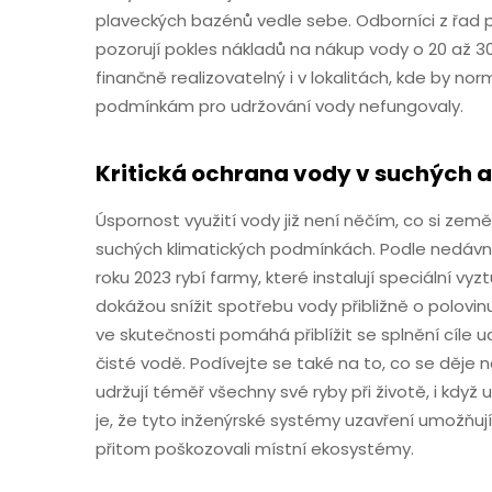
plaveckých bazénů vedle sebe. Odborníci z řad prů
pozorují pokles nákladů na nákup vody o 20 až 3
finančně realizovatelný i v lokalitách, kde by no
podmínkám pro udržování vody nefungovaly.
Kritická ochrana vody v suchých 
Úspornost využití vody již není něčím, co si zem
suchých klimatických podmínkách. Podle nedávný
roku 2023 rybí farmy, které instalují speciální vy
dokážou snížit spotřebu vody přibližně o polovi
ve skutečnosti pomáhá přiblížit se splnění cíle ud
čisté vodě. Podívejte se také na to, co se děje 
udržují téměř všechny své ryby při životě, i kdy
je, že tyto inženýrské systémy uzavření umožňuj
přitom poškozovali místní ekosystémy.