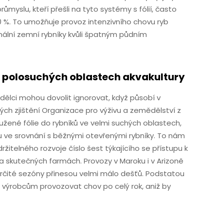
myslu, kteří přešli na tyto systémy s fólií, často
0 %. To umožňuje provoz intenzivního chovu ryb
rmální zemní rybníky kvůli špatným půdním
a polosuchých oblastech akvakultury
ědělci mohou dovolit ignorovat, když působí v
ch zjištění Organizace pro výživu a zemědělství z
ztužené fólie do rybníků ve velmi suchých oblastech,
nu ve srovnání s běžnými otevřenými rybníky. To nám
ržitelného rozvoje číslo šest týkajícího se přístupu k
na skutečných farmách. Provozy v Maroku i v Arizoně
ž určité sezóny přinesou velmi málo dešťů. Podstatou
í výrobcům provozovat chov po celý rok, aniž by