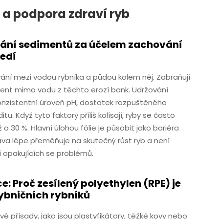
 a podpora zdraví ryb
kání sedimentů za účelem zachování
ředí
ání mezi vodou rybníka a půdou kolem něj. Zabraňují
ment mimo vodu z těchto erozí bank. Udržování
í konzistentní úroveň pH, dostatek rozpuštěného
u. Když tyto faktory příliš kolísají, ryby se často
ž o 30 %. Hlavní úlohou fólie je působit jako bariéra
rava lépe přeměňuje na skutečný růst ryb a není
 opakujících se problémů.
: Proč zesílený polyethylen (RPE) je
 rybničních rybníků
é přísady, jako jsou plastyfikátory, těžké kovy nebo