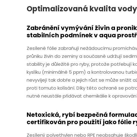
Optimalizovaná kvalita vody
Zabránění vymývání živin a proni
stabilních podmínek v aqua prost
Zesílené fólie zabraňují nežádoucímu promícháv
průniku živin do zeminy a současně udržují sedi
stability je důležité pro ryby, protože potřebuj
kyslíku (minimálně 5 ppm) a kontrolovanou turbidit
nevyvíjejí tak dobře a jejich růst se může snížit a
proti tomuto kolísání. Díky této ochraně se pot
nutné neustále přidávat chemikálie k opravování
Netoxická, rybí bezpečná formulace
certifikován pro použití jako fólie
Zesílený polyethylen nebo RPE neobsahuje škodliv