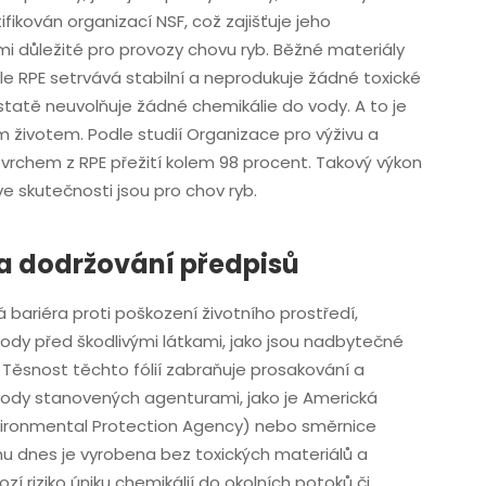
fikován organizací NSF, což zajišťuje jeho
mi důležité pro provozy chovu ryb. Běžné materiály
 RPE setrvává stabilní a neprodukuje žádné toxické
dstatě neuvolňuje žádné chemikálie do vody. A to je
ím životem. Podle studií Organizace pro výživu a
ovrchem z RPE přežití kolem 98 procent. Takový výkon
e skutečnosti jsou pro chov ryb.
 a dodržování předpisů
tá bariéra proti poškození životního prostředí,
ody před škodlivými látkami, jako jsou nadbytečné
. Těsnost těchto fólií zabraňuje prosakování a
vody stanovených agenturami, jako je Americká
nvironmental Protection Agency) nebo směrnice
rhu dnes je vyrobena bez toxických materiálů a
í riziko úniku chemikálií do okolních potoků či