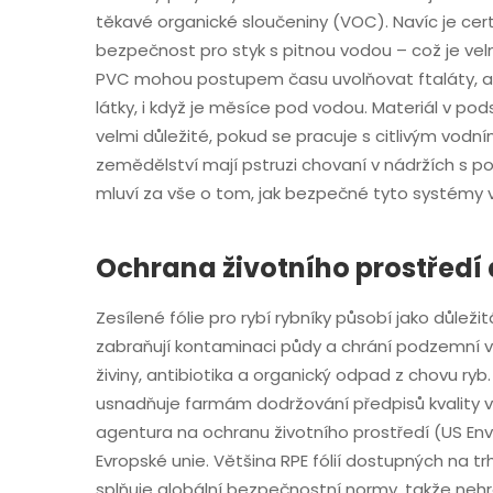
těkavé organické sloučeniny (VOC). Navíc je certi
bezpečnost pro styk s pitnou vodou – což je vel
PVC mohou postupem času uvolňovat ftaláty, ale
látky, i když je měsíce pod vodou. Materiál v po
velmi důležité, pokud se pracuje s citlivým vodn
zemědělství mají pstruzi chovaní v nádržích s p
mluví za vše o tom, jak bezpečné tyto systémy v
Ochrana životního prostředí
Zesílené fólie pro rybí rybníky působí jako důleži
zabraňují kontaminaci půdy a chrání podzemní v
živiny, antibiotika a organický odpad z chovu ryb
usnadňuje farmám dodržování předpisů kvality 
agentura na ochranu životního prostředí (US E
Evropské unie. Většina RPE fólií dostupných na t
splňuje globální bezpečnostní normy, takže nehroz