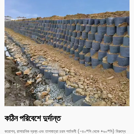
কঠিন পরিবেশে দুর্দান্ত
করোশন, রাসায়নিক দ্রব্য এবং তাপমাত্রা চরম শর্তাবলী (-৪০°সি থেকে +৬০°সি) বিরুদ্ধে