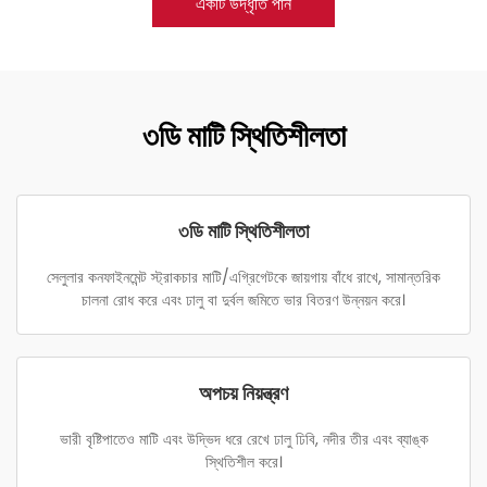
একটি উদ্ধৃতি পান
৩ডি মাটি স্থিতিশীলতা
৩ডি মাটি স্থিতিশীলতা
সেলুলার কনফাইনমেন্ট স্ট্রাকচার মাটি/এগ্রিগেটকে জায়গায় বাঁধে রাখে, সামান্তরিক
চালনা রোধ করে এবং ঢালু বা দুর্বল জমিতে ভার বিতরণ উন্নয়ন করে।
অপচয় নিয়ন্ত্রণ
ভারী বৃষ্টিপাতেও মাটি এবং উদ্ভিদ ধরে রেখে ঢালু ঢিবি, নদীর তীর এবং ব্যাঙ্ক
স্থিতিশীল করে।