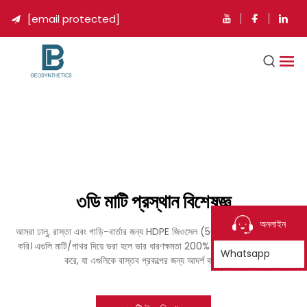
[email protected]

৩ডি মাটি প্রস্থান বিশেষজ্ঞ
অনলাইন
আমরা ঢালু, রাস্তা এবং গাড়ি-বার্তার জন্য HDPE জিওসেল (50-500mm) ডিজাইন
করি। এগুলি মাটি/পাথর দিয়ে ভরা হলে ভার ধারণক্ষমতা 200% বেশি হয় এবং অপচয় রোধ
Whatsapp
করে, যা এগুলিকে বাস্তব প্রকল্পের জন্য আদর্শ করে তোলে।