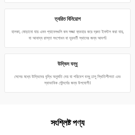
ত্বরিত বিনিয়োগ
হালকা, মোড়ানো যায় এমন প্যানেলগুলি কম সজ্জা ব্যবহার করে দ্রুত ইনস্টল করা যায়,
যা আবাদ্য রাস্তা সংশোধন বা দূরবর্তী স্থানের জন্য আদর্শ।
উদ্ভিদ বন্ধু
সেলের মধ্যে উদ্ভিদের বৃদ্ধি অনুমতি দেয় যা পরিবেশ বন্ধু ঢালু স্থিতিশীলতা এবং
স্বাভাবিক সৌন্দর্যের জন্য উপযোগী।
সংশ্লিষ্ট পণ্য