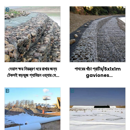
দেয়াল ক্ষয় নিয়ন্ত্রণ ধরে রাখার জন্য
পাথরের খাঁচা প্রাচীর/5x1x1m
টেকসই ষড়ভুজ গ্যাবিয়ন ওয়্যার মেশ
gaviones
ঝুড়ি বোনা টুইস্টেড মেশ গ্যাবিয়ন বক্স
মূল্য/galvanized gabion
বক্সের আকার