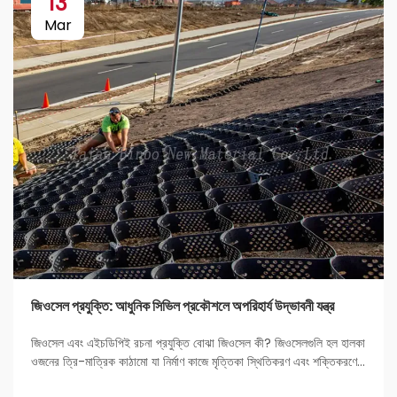
13
Mar
জিওসেল প্রযুক্তি: আধুনিক সিভিল প্রকৌশলে অপরিহার্য উদ্ভাবনী যন্ত্র
জিওসেল এবং এইচডিপিই রচনা প্রযুক্তি বোঝা জিওসেল কী? জিওসেলগুলি হল হালকা
ওজনের ত্রি-মাত্রিক কাঠামো যা নির্মাণ কাজে মৃত্তিকা স্থিতিকরণ এবং শক্তিকরণের
জন্য ব্যবহৃত হয়। প্রকৌশলীদের কাছে এগুলি খুব পছন্দের কারণ হল এদের দৃঢ়তা এবং