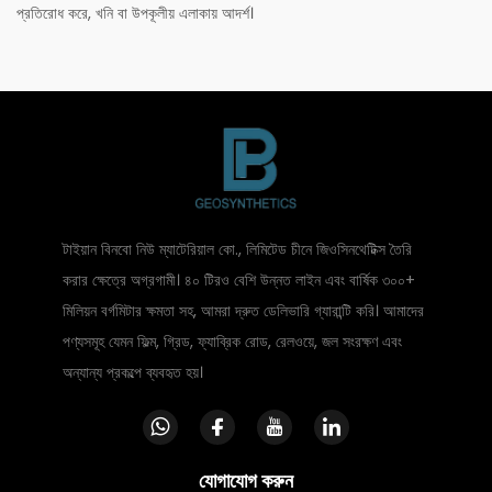
প্রতিরোধ করে, খনি বা উপকূলীয় এলাকায় আদর্শ।
টাইয়ান বিনবো নিউ ম্যাটেরিয়াল কো., লিমিটেড চীনে জিওসিনথেটিক্স তৈরি
করার ক্ষেত্রে অগ্রগামী। ৪০ টিরও বেশি উন্নত লাইন এবং বার্ষিক ৩০০+
মিলিয়ন বর্গমিটার ক্ষমতা সহ, আমরা দ্রুত ডেলিভারি গ্যারান্টি করি। আমাদের
পণ্যসমূহ যেমন ফিল্ম, গ্রিড, ফ্যাব্রিক রোড, রেলওয়ে, জল সংরক্ষণ এবং
অন্যান্য প্রকল্পে ব্যবহৃত হয়।
যোগাযোগ করুন