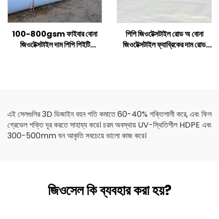
100-800gsm ফাইবার বোনা
পিপি জিওটেক্সটাইল রোড অ বোনা
জিওটেক্সটাইল দাম পিপি পিইটি
জিওটেক্সটাইল ফ্যাব্রিকের দাম রোড
জিওটেক্সটাইল ছোট ফাইবার লং ফাইবার
রিইনফোর্সড এগ্রিকালচার
জিওটেক্সটাইল
কনস্ট্রাকশনের জন্য
এই সেলগুলির 3D ডিজাইন বহন গতি কমাতে 60-40% শক্তিশালী করে, এবং ফিল
গ্রেভেল শক্তি দূর করতে সাহায্য করে। চরম অবস্থায় UV-স্থিতিশীল HDPE এবং
300-500mm ঘন আকৃতি সবচেয়ে ভালো কাজ করে।
জিওসেল কি ব্যবহার করা হয়?