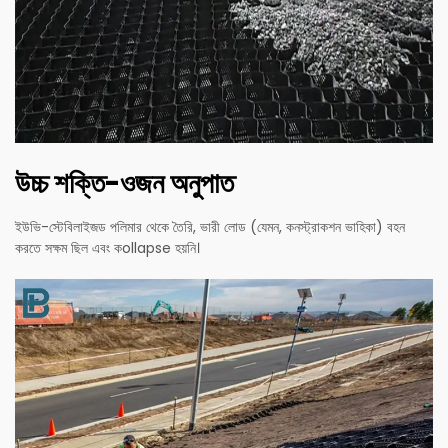
উচ্চ শক্তি-ওজন অনুপাত
ইউভি-স্টেবিলাইজড পলিমার থেকে তৈরি, ভারী লোড (যেমন, কনস্ট্রাকশন ভাহিকা) বহন
করতে সক্ষম ছিল এবং কollapse হয়নি।