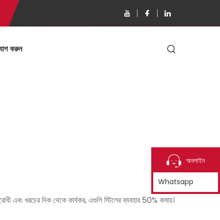
যোগ করুন
অনলাইন
Whatsapp
ধী এবং খরচের দিক থেকে কার্যকর, এগুলি স্টিলের ব্যবহার 50% কমায়।