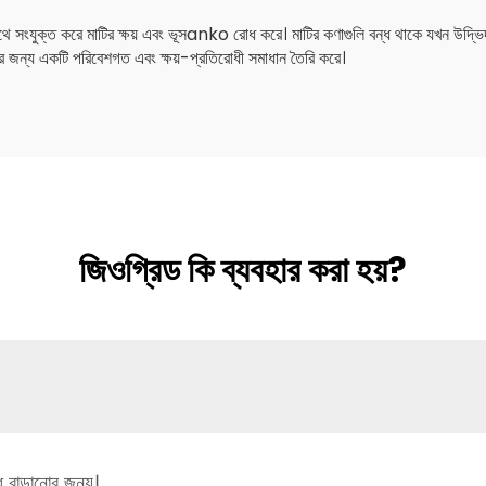
থে সংযুক্ত করে মাটির ক্ষয় এবং ভূসanko রোধ করে। মাটির কণাগুলি বন্ধ থাকে যখন উদ্ভিদ
়নের জন্য একটি পরিবেশগত এবং ক্ষয়-প্রতিরোধী সমাধান তৈরি করে।
জিওগ্রিড কি ব্যবহার করা হয়?
োধ বাড়ানোর জন্য।