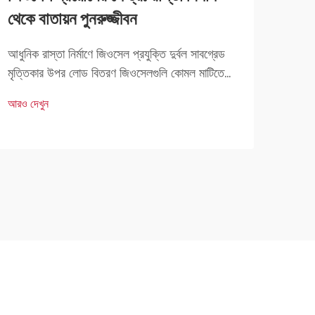
থেকে বাতায়ন পুনরুজ্জীবন
আনত
আধুনিক রাস্তা নির্মাণে জিওসেল প্রযুক্তি দুর্বল সাবগ্রেড
জিওসে
মৃত্তিকার উপর লোড বিতরণ জিওসেলগুলি কোমল মাটিতে
পদ্ধত
রাস্তা নির্মাণের সময় ওজন ভালোভাবে বিতরণে সাহায্য করে
ডেনসি
আরও দেখুন
আরও দ
যা বেশি চাপ সহ্য করতে পারে না। যখন গাড়িগুলি এই রাস্তা
বৈশিষ্
দিয়ে যায়, জিওসেলগুলি ছড়িয়ে পড়ে...
করে। এ