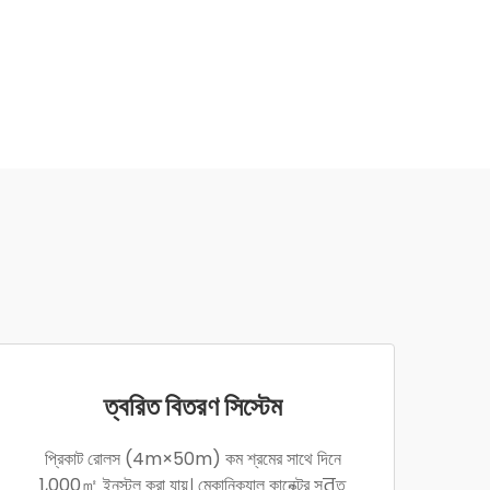
ত্বরিত বিতরণ সিস্টেম
প্রিকাট রোলস (4m×50m) কম শ্রমের সাথে দিনে
1,000㎡ ইনস্টল করা যায়। মেকানিক্যাল কানেক্টর সतত