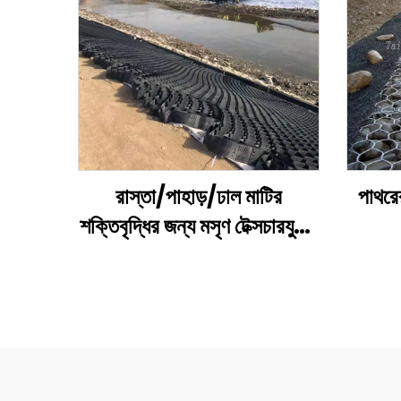
রাস্তা/পাহাড়/ঢাল মাটির
পাথরে
শক্তিবৃদ্ধির জন্য মসৃণ টেক্সচারযুক্ত
ছিদ্রযুক্ত প্লাস্টিক এইচডিপিই
ম
জিওসেল
g