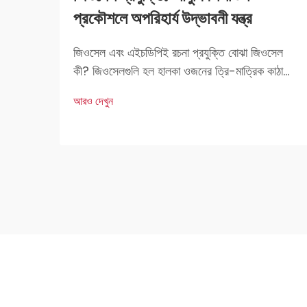
প্রকৌশলে অপরিহার্য উদ্ভাবনী যন্ত্র
জিওসেল এবং এইচডিপিই রচনা প্রযুক্তি বোঝা জিওসেল
কী? জিওসেলগুলি হল হালকা ওজনের ত্রি-মাত্রিক কাঠামো
যা নির্মাণ কাজে মৃত্তিকা স্থিতিকরণ এবং শক্তিকরণের জন্য
আরও দেখুন
ব্যবহৃত হয়। প্রকৌশলীদের কাছে এগুলি খুব পছন্দের কারণ
হল এদের দৃঢ়তা এবং বহুমুখী প্রয়োগ।