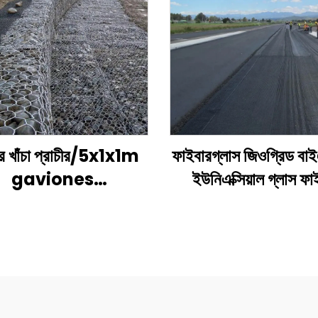
র খাঁচা প্রাচীর/5x1x1m
ফাইবারগ্লাস জিওগ্রিড বাইএ
gaviones
ইউনিএক্সিয়াল গ্লাস ফা
ূল্য/galvanized
জিওগ্রিড অ্যাসফল্ট রোডে
abion বক্সের আকার
উচ্চ শক্তির দ্বিঅক্ষীয
ফাইবারগ্লাস প্লাস্টিক জি