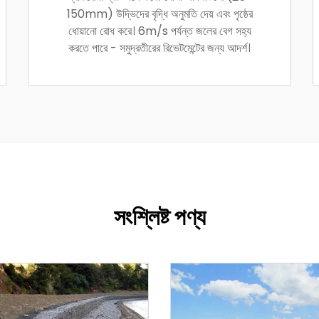
150mm) উদ্ভিদের বৃদ্ধি অনুমতি দেয় এবং পৃষ্ঠের
ধোয়ানো রোধ করে। 6m/s পর্যন্ত জলের বেগ সহ্য
করতে পারে - সমুদ্রতীরের রিভেটমেন্টের জন্য আদর্শ।
সংশ্লিষ্ট পণ্য