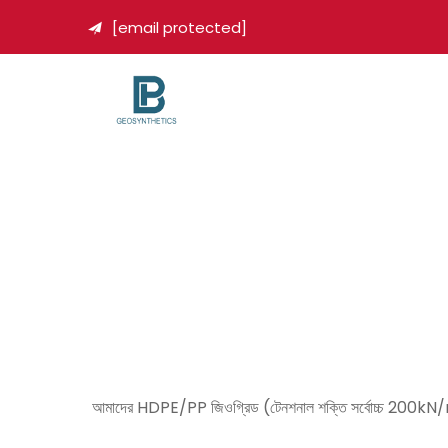
[email protected]

আমাদের HDPE/PP জিওগ্রিড (টেনশনাল শক্তি সর্বোচ্চ 200kN/m) রেলওয