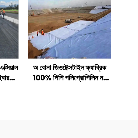
ক্সিয়াল
অ বোনা জিওটেক্সটাইল ফ্যাব্রিক
ইবার
100% পিপি পলিপ্রোপিলিন নন
র জন্য
বোনা ফ্যাব্রিক জিওটেক্সটাইল পিপি
় /
লং ফাইবার জিওটেক্সটাইল
ওগ্রিড