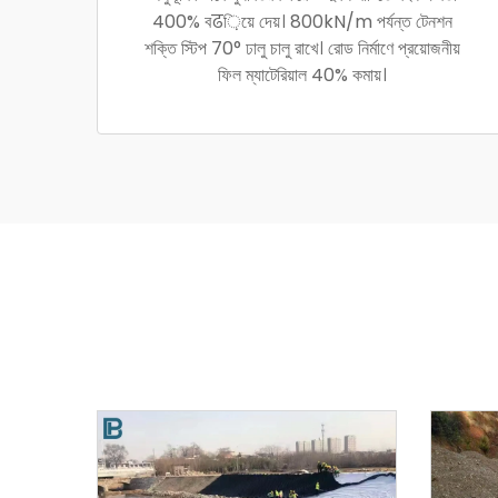
400% বढ়িয়ে দেয়। 800kN/m পর্যন্ত টেনশন
শক্তি স্টিপ 70° ঢালু চালু রাখে। রোড নির্মাণে প্রয়োজনীয়
ফিল ম্যাটেরিয়াল 40% কমায়।