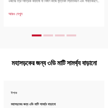
ওজনের ত্রি-মাত্রিক কাঠামো যা নির্মাণ কাজে মৃত্তিকা স্থিতিকরণ এবং শক্তিকরণের
জন্য ব্যবহৃত হয়। প্রকৌশলীদের কাছে এগুলি খুব পছন্দের কারণ হল এদের দৃঢ়তা এবং
বহুমুখী প্রয়োগ।
আরও দেখুন
মহাসড়কের জন্য ৩ডি মাটি সামর্থ্য বাড়ানো
ঈশাক
মহাসড়কের জন্য ৩ডি মাটি সামর্থ্য বাড়ানো