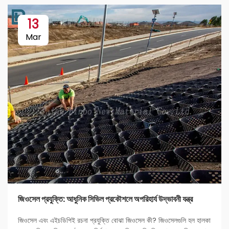
13
Mar
জিওসেল প্রযুক্তি: আধুনিক সিভিল প্রকৌশলে অপরিহার্য উদ্ভাবনী যন্ত্র
জিওসেল এবং এইচডিপিই রচনা প্রযুক্তি বোঝা জিওসেল কী? জিওসেলগুলি হল হালকা