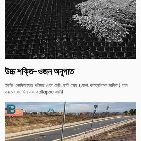
উচ্চ শক্তি-ওজন অনুপাত
ইউভি-স্টেবিলাইজড পলিমার থেকে তৈরি, ভারী লোড (যেমন, কনস্ট্রাকশন ভাহিকা) বহন
করতে সক্ষম ছিল এবং কollapse হয়নি।