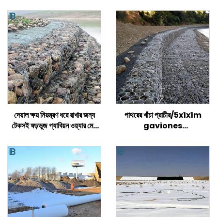
দেয়াল ক্ষয় নিয়ন্ত্রণ ধরে রাখার জন্য
পাথরের খাঁচা প্রাচীর/5x1x1m
টেকসই ষড়ভুজ গ্যাবিয়ন ওয়্যার মেশ
gaviones
ঝুড়ি বোনা টুইস্টেড মেশ গ্যাবিয়ন বক্স
মূল্য/galvanized gabion
বক্সের আকার