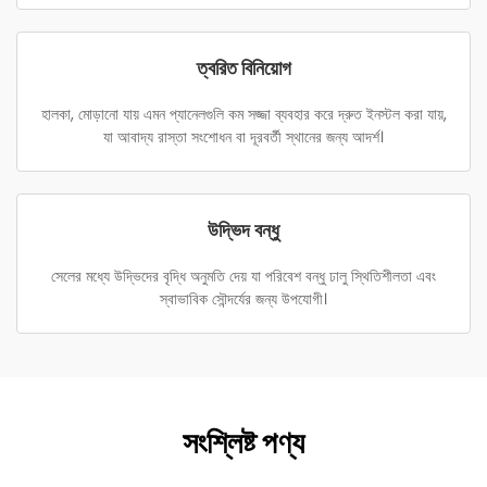
ত্বরিত বিনিয়োগ
হালকা, মোড়ানো যায় এমন প্যানেলগুলি কম সজ্জা ব্যবহার করে দ্রুত ইনস্টল করা যায়,
যা আবাদ্য রাস্তা সংশোধন বা দূরবর্তী স্থানের জন্য আদর্শ।
উদ্ভিদ বন্ধু
সেলের মধ্যে উদ্ভিদের বৃদ্ধি অনুমতি দেয় যা পরিবেশ বন্ধু ঢালু স্থিতিশীলতা এবং
স্বাভাবিক সৌন্দর্যের জন্য উপযোগী।
সংশ্লিষ্ট পণ্য