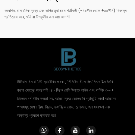
করোশন, রাসায়নিক দ্রব্য এবং তাপমাত্রা চরম শর্তাবলী (-৪০°সি থেকে +৬০°সি) বিরুদ্ধে
প্রতিরোধ করে, খনি বা উপকূলীয় এলাকায় আদর্শ।
টাইয়ান বিনবো নিউ ম্যাটেরিয়াল কো., লিমিটেড চীনে জিওসিনথেটিক্স তৈরি
করার ক্ষেত্রে অগ্রগামী। ৪০ টিরও বেশি উন্নত লাইন এবং বার্ষিক ৩০০+
মিলিয়ন বর্গমিটার ক্ষমতা সহ, আমরা দ্রুত ডেলিভারি গ্যারান্টি করি। আমাদের
পণ্যসমূহ যেমন ফিল্ম, গ্রিড, ফ্যাব্রিক রোড, রেলওয়ে, জল সংরক্ষণ এবং
অন্যান্য প্রকল্পে ব্যবহৃত হয়।