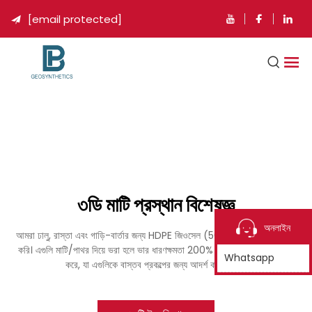
[email protected]

৩ডি মাটি প্রস্থান বিশেষজ্ঞ
অনলাইন
আমরা ঢালু, রাস্তা এবং গাড়ি-বার্তার জন্য HDPE জিওসেল (50-500mm) ডিজাইন
করি। এগুলি মাটি/পাথর দিয়ে ভরা হলে ভার ধারণক্ষমতা 200% বেশি হয় এবং অপচয় রোধ
Whatsapp
করে, যা এগুলিকে বাস্তব প্রকল্পের জন্য আদর্শ করে তোলে।