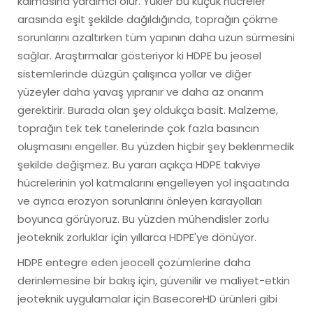
kalmasına yardımcı olur. Yükler bu küçük hücreler
arasında eşit şekilde dağıldığında, toprağın çökme
sorunlarını azaltırken tüm yapının daha uzun sürmesini
sağlar. Araştırmalar gösteriyor ki HDPE bu jeosel
sistemlerinde düzgün çalışınca yollar ve diğer
yüzeyler daha yavaş yıpranır ve daha az onarım
gerektirir. Burada olan şey oldukça basit. Malzeme,
toprağın tek tek tanelerinde çok fazla basıncın
oluşmasını engeller. Bu yüzden hiçbir şey beklenmedik
şekilde değişmez. Bu yararı açıkça HDPE takviye
hücrelerinin yol katmalarını engelleyen yol inşaatında
ve ayrıca erozyon sorunlarını önleyen karayolları
boyunca görüyoruz. Bu yüzden mühendisler zorlu
jeoteknik zorluklar için yıllarca HDPE'ye dönüyor.
HDPE entegre eden jeocell çözümlerine daha
derinlemesine bir bakış için, güvenilir ve maliyet-etkin
jeoteknik uygulamalar için BasecoreHD ürünleri gibi