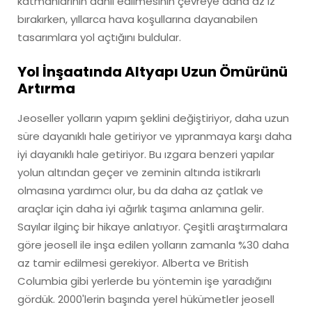
katmanlarının dahil edilmesinin çevreye daha az iz
bırakırken, yıllarca hava koşullarına dayanabilen
tasarımlara yol açtığını buldular.
Yol İnşaatında Altyapı Uzun Ömürünü
Artırma
Jeoseller yolların yapım şeklini değiştiriyor, daha uzun
süre dayanıklı hale getiriyor ve yıpranmaya karşı daha
iyi dayanıklı hale getiriyor. Bu ızgara benzeri yapılar
yolun altından geçer ve zeminin altında istikrarlı
olmasına yardımcı olur, bu da daha az çatlak ve
araçlar için daha iyi ağırlık taşıma anlamına gelir.
Sayılar ilginç bir hikaye anlatıyor. Çeşitli araştırmalara
göre jeosell ile inşa edilen yolların zamanla %30 daha
az tamir edilmesi gerekiyor. Alberta ve British
Columbia gibi yerlerde bu yöntemin işe yaradığını
gördük. 2000'lerin başında yerel hükümetler jeosell