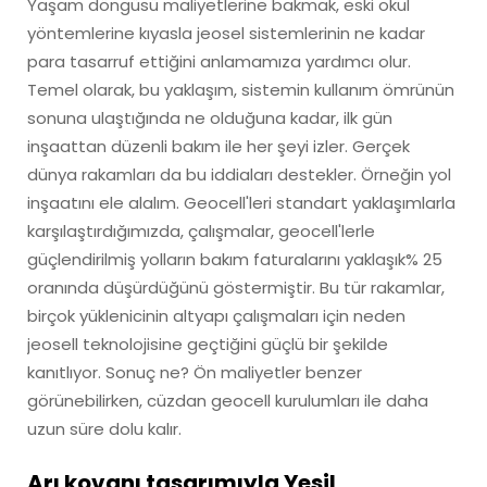
Yaşam döngüsü maliyetlerine bakmak, eski okul
yöntemlerine kıyasla jeosel sistemlerinin ne kadar
para tasarruf ettiğini anlamamıza yardımcı olur.
Temel olarak, bu yaklaşım, sistemin kullanım ömrünün
sonuna ulaştığında ne olduğuna kadar, ilk gün
inşaattan düzenli bakım ile her şeyi izler. Gerçek
dünya rakamları da bu iddiaları destekler. Örneğin yol
inşaatını ele alalım. Geocell'leri standart yaklaşımlarla
karşılaştırdığımızda, çalışmalar, geocell'lerle
güçlendirilmiş yolların bakım faturalarını yaklaşık% 25
oranında düşürdüğünü göstermiştir. Bu tür rakamlar,
birçok yüklenicinin altyapı çalışmaları için neden
jeosell teknolojisine geçtiğini güçlü bir şekilde
kanıtlıyor. Sonuç ne? Ön maliyetler benzer
görünebilirken, cüzdan geocell kurulumları ile daha
uzun süre dolu kalır.
Arı kovanı tasarımıyla Yeşil