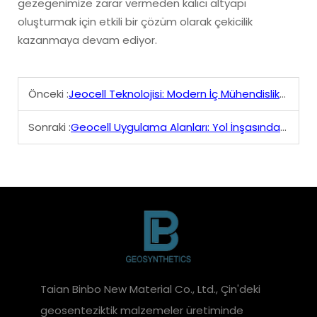
gezegenimize zarar vermeden kalıcı altyapı
oluşturmak için etkili bir çözüm olarak çekicilik
kazanmaya devam ediyor.
Önceki :
Jeocell Teknolojisi: Modern İç Mühendislikte Olabilmesi Gereken İnovatif Bir Araç
Sonraki :
Geocell Uygulama Alanları: Yol İnşasından Ekolojik Geri Dönüşüme
Taian Binbo New Material Co., Ltd., Çin'deki
geosenteziktik malzemeler üretiminde