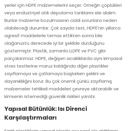
yerler için HDPE malzemelerini seçer. Örneğin çöplükleri
veya endüstriyel atık depolama tanklarını ele alalım.
Bunlar malzeme bozulmasının ciddi sorunlara neden
olabileceği durumlar. Çok sayıda test, HDPE'nin yıllarca
agresif maddelerle temas ettikten sonra bile
olağanüstü derecede iyi bir şekilde durduğunu
göstermiştir. Plastik, zamanla LLDPE ve PVC gibi
parçalanmaz. HDPE, değişen sıcaklıklarda aynı kimyasal
stres testlerine maruz kaldığında diğer plastikler
zayıflamaya ve çatlamaya başlarken şeklini ve
dayanıklılığını korur. Bu çok önemli çünkü zayıflamış
malzemeler tehlikeli maddeleri çevreye aktarabilir ve
kimsenin istemediği güvenlik riskleri yaratır.
Yapısal Bütünlük: Isı Direnci
Karşılaştırmaları
Farklı plastiklerin yapısal işlerde ısıyı nasıl ele aldıklarını