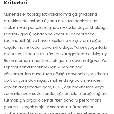
Kriterleri
Mühendisler toprağı istikrarlandırma çalışmalarına
baktıklarında, aslında üç ana noktaya odaklanırlar:
malzemenin parçalandığında ne kadar dayanıklı olduğu
(çekicilik gücü), içinden ne kadar su geçebileceği
(permeabilliği) ve hava koşullarına ve çevrenin diğer
koşullarına ne kadar dayanıklı olduğu. Yüksek yoğunluklu
polietilen, kısaca HDPE, tüm bu kategorilerde oldukça iyi.
Bu malzemenin inanılmaz bir germe dayanıklılığı var. Yani
toprağı istikrarlandırmak için kullanılan eski
yöntemlerden daha fazla ağırlığa dayanabiliyor. Ülkenin
dört bir yanındaki inşaat mühendisliği bölümlerinden
yapılan araştırmaya göre, HDPE, ağır makinelerle veya
zamanla sızan suyla karşılaştığında bile toprağı sağlam
tutmak için birçok alternatiften daha iyi performans
gösterir. Gerçek projeler sırasında, müteahhitler
malzemenin kırılmadan önce ne kadar esnekleşeceğini