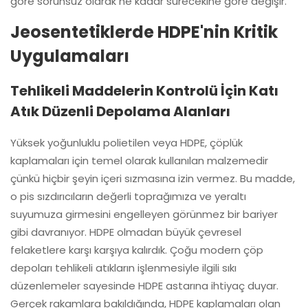
göre sorunsuz olarak ne kadar sürecekine göre değişir.
Jeosentetiklerde HDPE'nin Kritik
Uygulamaları
Tehlikeli Maddelerin Kontrolü İçin Katı
Atık Düzenli Depolama Alanları
Yüksek yoğunluklu polietilen veya HDPE, çöplük
kaplamaları için temel olarak kullanılan malzemedir
çünkü hiçbir şeyin içeri sızmasına izin vermez. Bu madde,
o pis sızdırıcıların değerli toprağımıza ve yeraltı
suyumuza girmesini engelleyen görünmez bir bariyer
gibi davranıyor. HDPE olmadan büyük çevresel
felaketlere karşı karşıya kalırdık. Çoğu modern çöp
depoları tehlikeli atıkların işlenmesiyle ilgili sıkı
düzenlemeler sayesinde HDPE astarına ihtiyaç duyar.
Gerçek rakamlara bakıldığında, HDPE kaplamaları olan