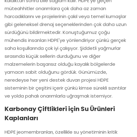
kaldıktan sonra bile sağlam kalır. HDPE'ye geçen
müteahhitler onarımlara çok daha az zaman
harcadıklarını ve projelerinin çakıl veya temel kumaşlar
gibi geleneksel drenaj seçeneklerinden çok daha uzun
sürdüğünü bildirmektedir. Konuştuğumuz çoğu
mühendis insanları HDPE'ye yönlendiriyor çünkü gerçek
saha koşullarında çok iyi çalışıyor. Şiddetli yağmurlar
sırasında küçük sellerin durduğunu ve diğer
malzemelerin başarısız olduğu kayalık bölgelerde
yamacın sabit olduğunu gördük. Günümüzde,
neredeyse her yeni destek duvarı projesi HDPE
sisteminin bir çeşitini içerir çünkü kimse sürekli sızıntılar
ve yolda pahalı onarımlarla uğraşmak istemiyor.
Karbonay Çiftlikleri için Su Ürünleri
Kaplanları
HDPE jeomembranları, özellikle su yönetiminin kritik