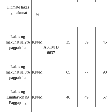
Ultimate lakas
ng makunat
%
Lakas ng
makunat sa 2%
KN/M
35
39
45
ASTM D
pagpahaba
6637
Lakas ng
makunat sa 5%
KN/M
65
77
90
pagpahaba
Lakas ng
Limitasyon ng
KN/M
46
49
57
Paggapang