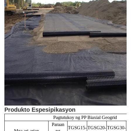
Produkto
Espesipikasyon
Pagtutukoy ng PP Biaxial Geogrid
Paraan
TGSG15-
TGSG20-
TGSG30-
T
Mga ari-arian
ng