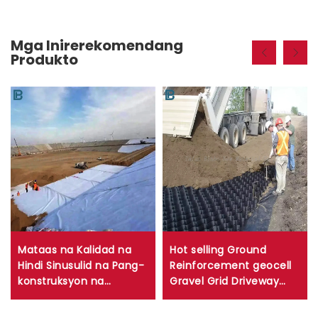
Mga Inirerekomendang
Produkto
Mataas na Kalidad na
Hot selling Ground
Hindi Sinusulid na Pang-
Reinforcement geocell
konstruksyon na
Gravel Grid Driveway
Imperyable na Tekstil na
Gravel Stabilizer HDPE
Bumbong Mga
Geocell