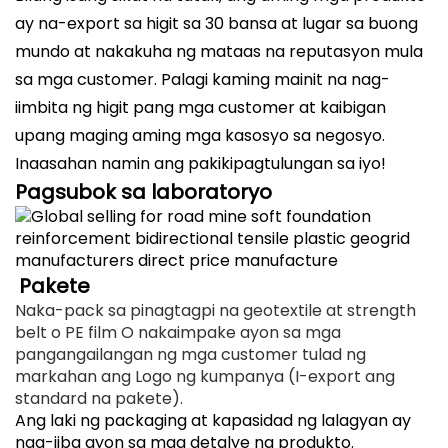
ay na-export sa higit sa 30 bansa at lugar sa buong
mundo at nakakuha ng mataas na reputasyon mula
sa mga customer. Palagi kaming mainit na nag-
iimbita ng higit pang mga customer at kaibigan
upang maging aming mga kasosyo sa negosyo.
Inaasahan namin ang pakikipagtulungan sa iyo!
Pagsubok sa laboratoryo
Pakete
Naka-pack sa pinagtagpi na geotextile at strength
belt o PE film O nakaimpake ayon sa mga
pangangailangan ng mga customer tulad ng
markahan ang Logo ng kumpanya (I-export ang
standard na pakete).
Ang laki ng packaging at kapasidad ng lalagyan ay
nag-iiba ayon sa mga detalye ng produkto.