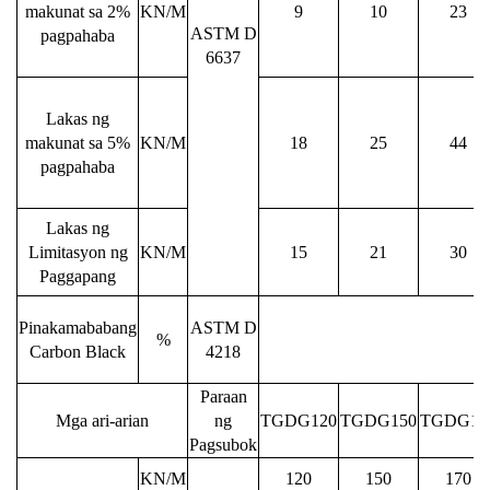
makunat sa 2%
KN/M
9
10
23
ASTM D
pagpahaba
6637
Lakas ng
makunat sa 5%
KN/M
18
25
44
pagpahaba
Lakas ng
Limitasyon ng
KN/M
15
21
30
Paggapang
Pinakamababang
ASTM D
%
Carbon Black
4218
Paraan
Mga ari-arian
ng
TGDG120
TGDG150
TGDG17
Pagsubok
KN/M
120
150
170