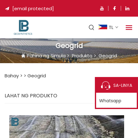
[email protected]

TL
Geogrid
Pahina ng Simula
>
Produkto
>
Geogrid
Bahay >
>
Geogrid
SA-LINYA
LAHAT NG PRODUKTO
Whatsapp