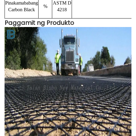
Pinakamababang
ASTM D
%
Carbon Black
4218
Paggamit ng Produkto