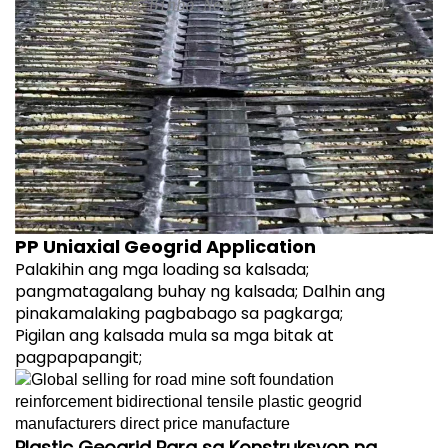
PP Uniaxial Geogrid Application
Palakihin ang mga loading sa kalsada;
pangmatagalang buhay ng kalsada; Dalhin ang
pinakamalaking pagbabago sa pagkarga;
Pigilan ang kalsada mula sa mga bitak at
pagpapapangit;
Plastic Geogrid Para sa Konstruksyon ng