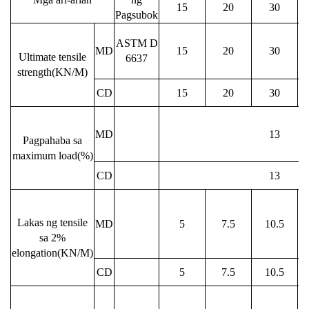
15
20
30
Pagsubok
ASTM D
MD
15
20
30
Ultimate tensile
6637
strength(KN/M)
CD
15
20
30
MD
13
Pagpahaba sa
maximum load(%)
CD
13
Lakas ng tensile
MD
5
7.5
10.5
sa 2%
elongation(KN/M)
CD
5
7.5
10.5