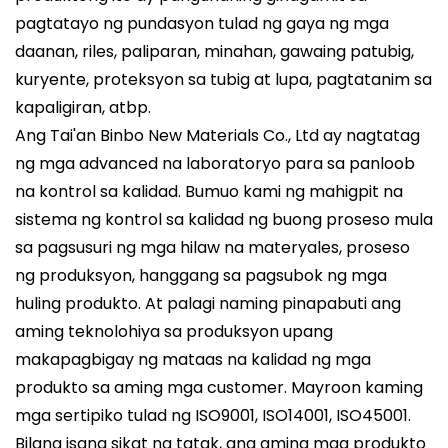
pagtatayo ng pundasyon tulad ng gaya ng mga
daanan, riles, paliparan, minahan, gawaing patubig,
kuryente, proteksyon sa tubig at lupa, pagtatanim sa
kapaligiran, atbp.
Ang Tai'an Binbo New Materials Co., Ltd ay nagtatag
ng mga advanced na laboratoryo para sa panloob
na kontrol sa kalidad. Bumuo kami ng mahigpit na
sistema ng kontrol sa kalidad ng buong proseso mula
sa pagsusuri ng mga hilaw na materyales, proseso
ng produksyon, hanggang sa pagsubok ng mga
huling produkto. At palagi naming pinapabuti ang
aming teknolohiya sa produksyon upang
makapagbigay ng mataas na kalidad ng mga
produkto sa aming mga customer. Mayroon kaming
mga sertipiko tulad ng ISO9001, ISO14001, ISO45001.
Bilang isang sikat na tatak, ang aming mga produkto