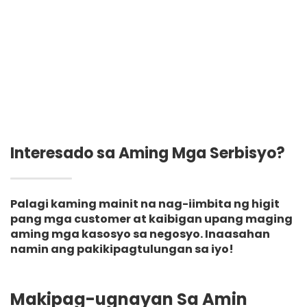
Mahabang Balat na
Poliester
Interesado sa Aming Mga Serbisyo?
Palagi kaming mainit na nag-iimbita ng higit
pang mga customer at kaibigan upang maging
aming mga kasosyo sa negosyo. Inaasahan
namin ang pakikipagtulungan sa iyo!
Makipag-ugnayan Sa Amin