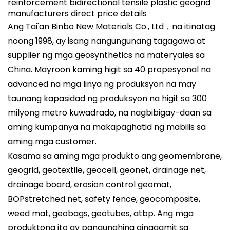
Ang Tai'an Binbo New Materials Co., Ltd，na itinatag
noong 1998, ay isang nangungunang tagagawa at
supplier ng mga geosynthetics na materyales sa
China. Mayroon kaming higit sa 40 propesyonal na
advanced na mga linya ng produksyon na may
taunang kapasidad ng produksyon na higit sa 300
milyong metro kuwadrado, na nagbibigay-daan sa
aming kumpanya na makapaghatid ng mabilis sa
aming mga customer.
Kasama sa aming mga produkto ang geomembrane,
geogrid, geotextile, geocell, geonet, drainage net,
drainage board, erosion control geomat,
BOPstretched net, safety fence, geocomposite,
weed mat, geobags, geotubes, atbp. Ang mga
produktong ito ay pangunahing ginagamit sa