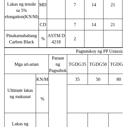
Lakas ng tensile
MD
7
14
21
sa 5%
elongation(KN/M)
CD
7
14
21
Pinakamababang
ASTM D
%
2
Carbon Black
4218
Pagtutukoy ng PP Uniaxial 
Paraan
Mga ari-arian
ng
TGDG35
TGDG50
TGDG8
Pagsubok
KN/M
35
50
80
Ultimate lakas
ng makunat
%
Lakas ng