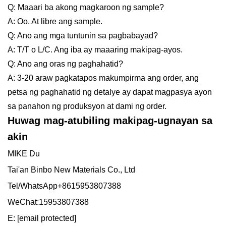
Q: Maaari ba akong magkaroon ng sample?
A: Oo. At libre ang sample.
Q: Ano ang mga tuntunin sa pagbabayad?
A: T/T o L/C. Ang iba ay maaaring makipag-ayos.
Q: Ano ang oras ng paghahatid?
A: 3-20 araw pagkatapos makumpirma ang order, ang
petsa ng paghahatid ng detalye ay dapat magpasya ayon
sa panahon ng produksyon at dami ng order.
Huwag mag-atubiling makipag-ugnayan sa
akin
MIKE Du
Tai'an Binbo New Materials Co., Ltd
Tel/WhatsApp+8615953807388
WeChat:15953807388
E:
[email protected]