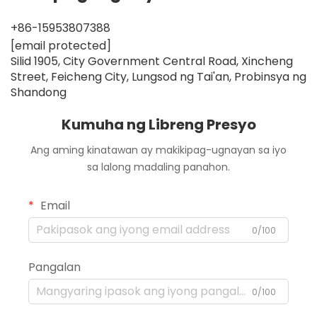
+86-15953807388
[email protected]
Silid 1905, City Government Central Road, Xincheng
Street, Feicheng City, Lungsod ng Tai'an, Probinsya ng
Shandong
Kumuha ng Libreng Presyo
Ang aming kinatawan ay makikipag-ugnayan sa iyo
sa lalong madaling panahon.
Email
0/100
Pangalan
0/100