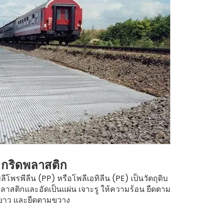
กริดพลาสติก
พรพีลีน (PP) หรือโพลีเอทิลีน (PE) เป็นวัตถุดิบ
กริดใยแก
ลาสติกและอัดเป็นแผ่น เจาะรู ให้ความร้อน ยืดตาม
โครงสร
ยาว และยืดตามขวาง
ปรับปร