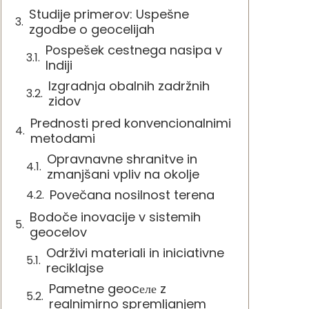
Studije primerov: Uspešne
zgodbe o geocelijah
Pospešek cestnega nasipa v
Indiji
Izgradnja obalnih zadržnih
zidov
Prednosti pred konvencionalnimi
metodami
Opravnavne shranitve in
zmanjšani vpliv na okolje
Povečana nosilnost terena
Bodoče inovacije v sistemih
geocelov
Održivi materiali in iniciativne
reciklajse
Pametne geocеле z
realnimirno spremljanjem