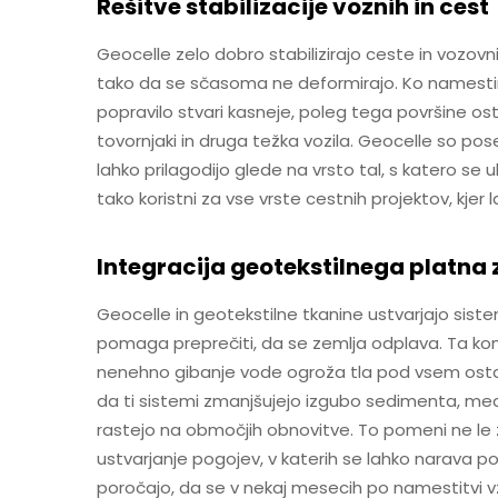
Rešitve stabilizacije voznih in cest
Geocelle zelo dobro stabilizirajo ceste in vozovni
tako da se sčasoma ne deformirajo. Ko namesti
popravilo stvari kasneje, poleg tega površine os
tovornjaki in druga težka vozila. Geocelle so pose
lahko prilagodijo glede na vrsto tal, s katero s
tako koristni za vse vrste cestnih projektov, kjer l
Integracija geotekstilnega platna 
Geocelle in geotekstilne tkanine ustvarjajo sist
pomaga preprečiti, da se zemlja odplava. Ta komb
nenehno gibanje vode ogroža tla pod vsem ostalim
da ti sistemi zmanjšujejo izgubo sedimenta, me
rastejo na območjih obnovitve. To pomeni ne le z
ustvarjanje pogojev, v katerih se lahko narava p
poročajo, da se v nekaj mesecih po namestitvi vz