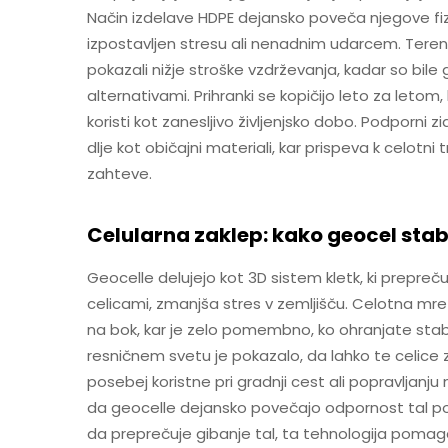
Način izdelave HDPE dejansko poveča njegove fizi
izpostavljen stresu ali nenadnim udarcem. Terens
pokazali nižje stroške vzdrževanja, kadar so bile 
alternativami. Prihranki se kopičijo leto za leto
koristi kot zanesljivo življenjsko dobo. Podporni zi
dlje kot običajni materiali, kar prispeva k celotn
zahteve.
Celularna zaklep: kako geocel stabi
Geocelle delujejo kot 3D sistem kletk, ki prepreč
celicami, zmanjša stres v zemljišču. Celotna mre
na bok, kar je zelo pomembno, ko ohranjate stabi
resničnem svetu je pokazalo, da lahko te celice z
posebej koristne pri gradnji cest ali popravljanju n
da geocelle dejansko povečajo odpornost tal po
da preprečuje gibanje tal, ta tehnologija pomaga