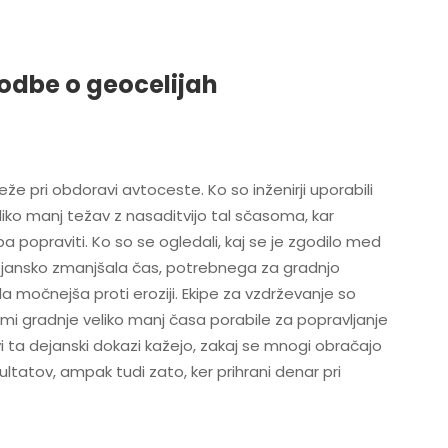
odbe o geocelijah
eže pri obdoravi avtoceste. Ko so inženirji uporabili
liko manj težav z nasaditvijo tal sčasoma, kar
eba popraviti. Ko so se ogledali, kaj se je zgodilo med
dejansko zmanjšala čas, potrebnega za gradnjo
a močnejša proti eroziji. Ekipe za vzdrževanje so
mi gradnje veliko manj časa porabile za popravljanje
vi ta dejanski dokazi kažejo, zakaj se mnogi obračajo
ltatov, ampak tudi zato, ker prihrani denar pri