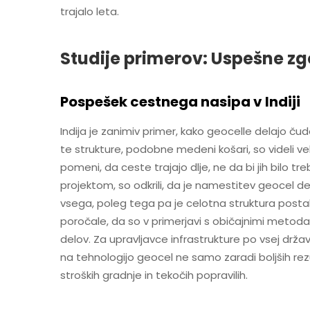
trajalo leta.
Studije primerov: Uspešne zg
Pospešek cestnega nasipa v Indiji
Indija je zanimiv primer, kako geocelle delajo čud
te strukture, podobne medeni košari, so videli ve
pomeni, da ceste trajajo dlje, ne da bi jih bilo tr
projektom, so odkrili, da je namestitev geocel 
vsega, poleg tega pa je celotna struktura postal
poročale, da so v primerjavi s običajnimi metoda
delov. Za upravljavce infrastrukture po vsej drža
na tehnologijo geocel ne samo zaradi boljših rezu
stroških gradnje in tekočih popravilih.