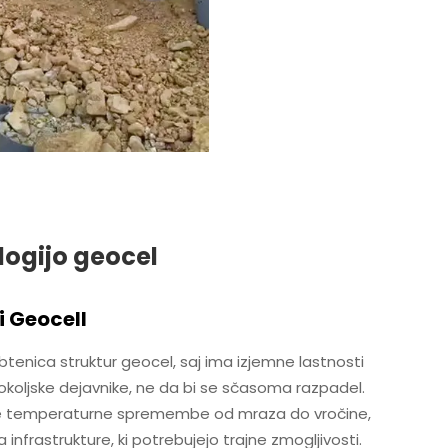
ogijo geocel
i Geocell
rbtenica struktur geocel, saj ima izjemne lastnosti
 okoljske dejavnike, ne da bi se sčasoma razpadel.
mne temperaturne spremembe od mraza do vročine,
za infrastrukture, ki potrebujejo trajne zmogljivosti.