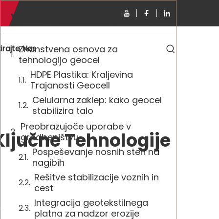
Vsebina
irajte Nas
Znanstvena osnova za
tehnologijo geocel
HDPE Plastika: Kraljevina
Trajanosti Geocell
Celularna zaklep: kako geocel
stabilizira talo
Preobrazujoče uporabe v
ljučne Tehnologije
gradbeništvu
Pospeševanje nosnih sten na
nagibih
Rešitve stabilizacije voznih in
cest
Integracija geotekstilnega
platna za nadzor erozije