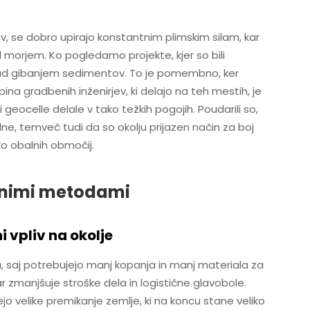
dov, se dobro upirajo konstantnim plimskim silam, kar
morjem. Ko pogledamo projekte, kjer so bili
r nad gibanjem sedimentov. To je pomembno, ker
pina gradbenih inženirjev, ki delajo na teh mestih, je
eocelle delale v tako težkih pogojih. Poudarili so,
ilne, temveč tudi da so okolju prijazen način za boj
ko obalnih območij.
lnimi metodami
 vpliv na okolje
, saj potrebujejo manj kopanja in manj materiala za
kar zmanjšuje stroške dela in logistične glavobole.
 velike premikanje zemlje, ki na koncu stane veliko