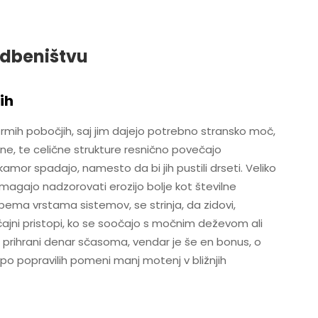
adbeništvu
ih
rmih pobočjih, saj jim dajejo potrebno stransko moč,
ne, te celične strukture resnično povečajo
mor spadajo, namesto da bi jih pustili drseti. Veliko
pomagajo nadzorovati erozijo bolje kot številne
 obema vrstama sistemov, se strinja, da zidovi,
bičajni pristopi, ko se soočajo s močnim deževom ali
r prihrani denar sčasoma, vendar je še en bonus, o
po popravilih pomeni manj motenj v bližnjih