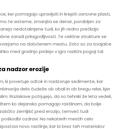
ce, ker pomagajo upravljati in krepiti osnovne plasti,
mo te sisteme, zmanjša se denar, porabljen za
tanejo nedotaknjene tudi, ko jih redno prečkajo
bne zaradi prilagodljivosti. Te celične strukture se
e ukvarjamo na določenem mestu. Zato so za izvajalce
ahko med gradnjo pridejo v igro različni pogoji tal.
za nadzor erozije
em, ki povečuje odtok in nadzoruje sedimente, kar
inacija dela čudeže ob obali in ob bregu reke, kjer
. Raziskave potrjujejo, da so tehniki že leta vedeli,
dtem ko dejansko pomagajo rastlinam, da bolje
aščito zemljišč pred erozijo, temveč tudi
o poškodbi ozdravi. Na nekaterih mestih celo
postavi novo rastlinje, kar bi brez teh materialov