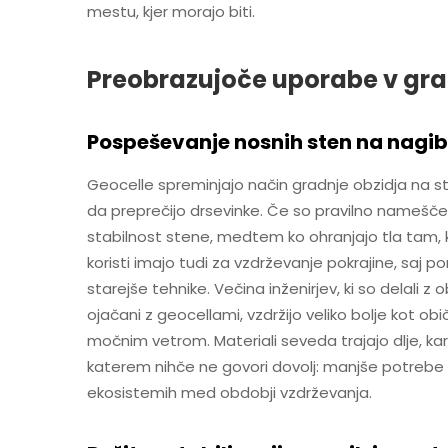
mestu, kjer morajo biti.
Preobrazujoče uporabe v gr
Pospeševanje nosnih sten na nagib
Geocelle spreminjajo način gradnje obzidja na st
da preprečijo drsevinke. Če so pravilno namešče
stabilnost stene, medtem ko ohranjajo tla tam, ka
koristi imajo tudi za vzdrževanje pokrajine, saj 
starejše tehnike. Večina inženirjev, ki so delali z
ojačani z geocellami, vzdržijo veliko bolje kot o
močnim vetrom. Materiali seveda trajajo dlje, ka
katerem nihče ne govori dovolj: manjše potrebe 
ekosistemih med obdobji vzdrževanja.