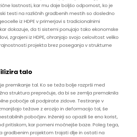
čne lastnosti, kar mu daje boljšo odpornost, ko je
ki testi na različnih gradbenih mestih so dosledno
geocelle iz HDPE v primerjavi s tradicionalnimi
m, kar dokazuje, da ti sistemi ponujajo tako ekonomske
dovi, zgrajeni iz HDPE, ohranjajo svojo celovitost veliko
i trajnostnosti projekta brez poseganja v strukturne
lizira talo
uje premikanje tal. Ko se teža bolje razprši med
žna struktura preprečuje, da bi se zemlja premaknila
lne pobočje ali podpirate zidove. Testiranje v
manjšajo težave z erozijo in deformacijo tal, še
estabilnih pobočjev. Inženirji so opazili še eno korist,
d pritiskom, kar pomeni močnejše baze. Poleg tega,
 gradbenim projektom trajati dlje in ostati na