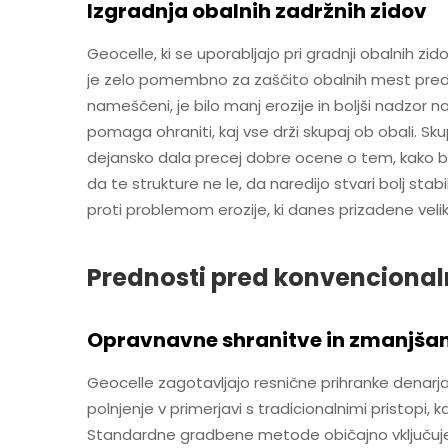
Izgradnja obalnih zadržnih zidov
Geocelle, ki se uporabljajo pri gradnji obalnih zi
je zelo pomembno za zaščito obalnih mest pred 
nameščeni, je bilo manj erozije in boljši nadzo
pomaga ohraniti, kaj vse drži skupaj ob obali. Sku
dejansko dala precej dobre ocene o tem, kako bi g
da te strukture ne le, da naredijo stvari bolj stab
proti problemom erozije, ki danes prizadene veli
Prednosti pred konvenciona
Opravnavne shranitve in zmanjšani
Geocelle zagotavljajo resnične prihranke denarja
polnjenje v primerjavi s tradicionalnimi pristopi, 
Standardne gradbene metode običajno vključujejo