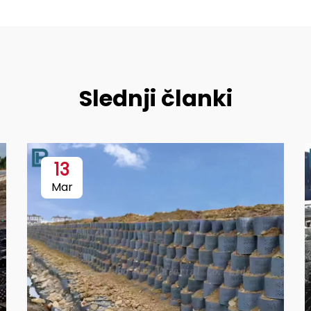
Slednji članki
13
Mar