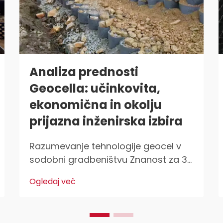
Analiza prednosti
Geocella: učinkovita,
ekonomična in okolju
prijazna inženirska izbira
Razumevanje tehnologije geocel v
sodobni gradbeništvu Znanost za 3D
celičnimi omejevalnimi sistemi
Ogledaj več
Geocelica predstavlja velik preboj za
inženirje, ki delajo na projektih
utrditve tal. V bistvu gre za sistem,