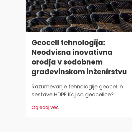
Geocell tehnologija:
Neodvisna inovativna
orodja v sodobnem
građevinskom inženirstvu
Razumevanje tehnologije geocel in
sestave HDPE Kaj so geocelice?
Geocelice so lahke, 3D strukture, ki
Ogledaj več
se uporabljajo povsod za
stabilizacijo in utrditev tal v
gradbeništvu. Inženirji civilne zaščite