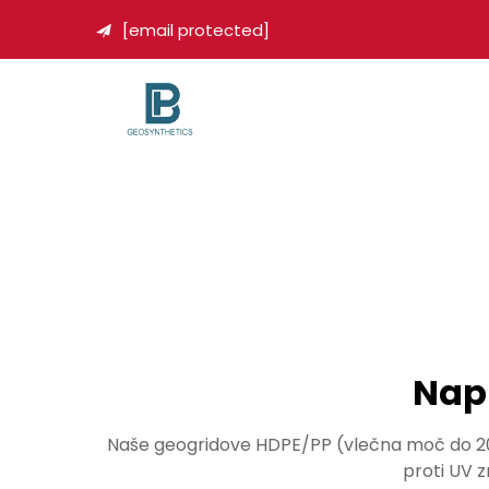
[email protected]

Napr
Naše geogridove HDPE/PP (vlečna moč do 200k
proti UV z