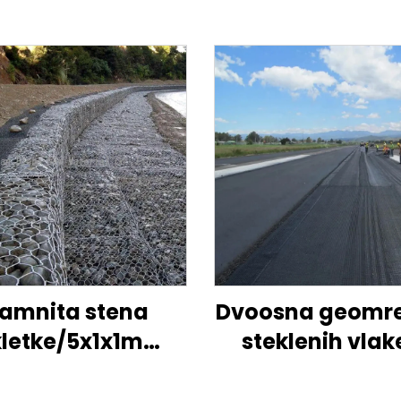
amnita stena
Dvoosna geomre
kletke/5x1x1m
steklenih vlak
gabioni
enoosna geomre
a/galvanizirana
steklenih vlake