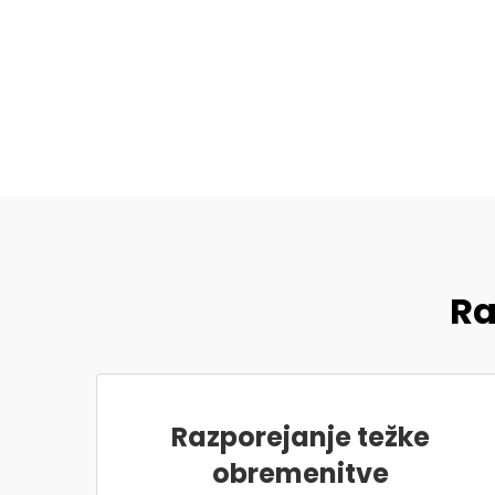
Ra
Razporejanje težke
obremenitve