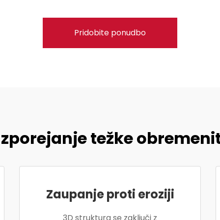
Pridobite ponudbo
zporejanje težke obremeni
Zaupanje proti eroziji
3D struktura se zaključi z