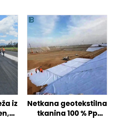
ža iz
Netkana geotekstilna
en,
tkanina 100 % Pp
ža iz
polipropilen Netkana
n za
tkanina Geotekstil PP