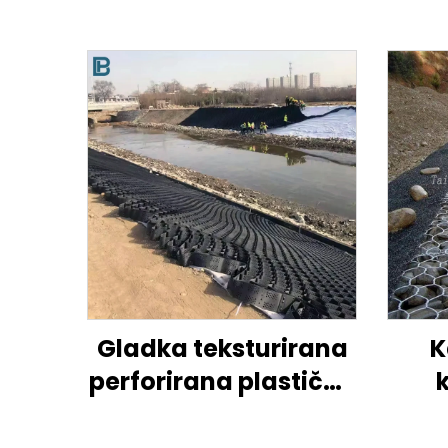
Gladka teksturirana
K
perforirana plastična
geocelica HDPE za
ojačitev tal na
cen