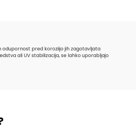
isoko
Geotekstil z dolgimi
vlakni
tična
lenih
in odupornost pred koroziijo jih zagotavljata
stva ali UV stabilizacija, se lahko uporabljajo
?