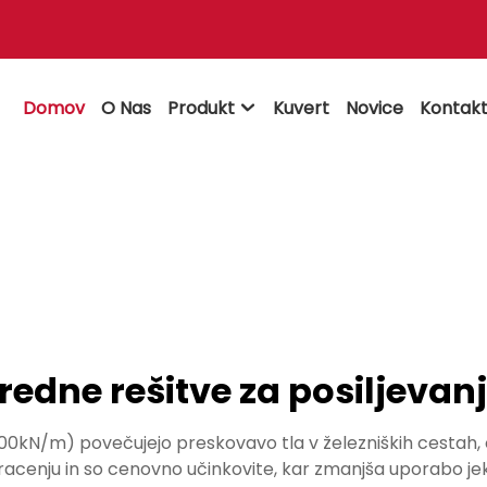
Domov
O Nas
Produkt
Kuvert
Novice
Kontakt

edne rešitve za posiljevanj
N/m) povečujejo preskovavo tla v železniških cestah, oh
racenju in so cenovno učinkovite, kar zmanjša uporabo je