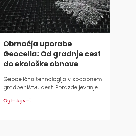
Območja uporabe
Ge
Geocella: Od gradnje cest
inž
do ekološke obnove
re
ge
Geocelična tehnologija v sodobnem
gradbeništvu cest. Porazdeljevanje
Sest
obremenitev na šibkih podlagah.
več
Ogledaj več
Geocelični sistemi omogočajo
gost
Ogle
boljše porazdeljevanje teže pri
omej
gradnji cest na mehkih tleh, ki ne
poli
morejo prenašati velikih
pri 