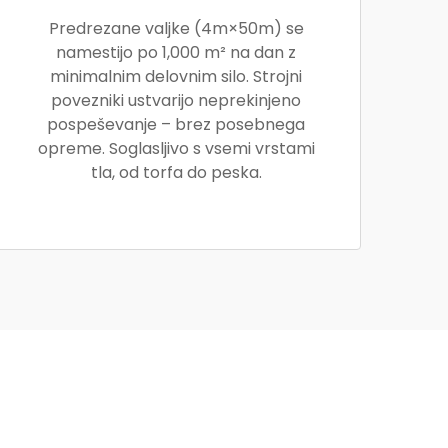
Predrezane valjke (4m×50m) se
namestijo po 1,000 m² na dan z
minimalnim delovnim silo. Strojni
povezniki ustvarijo neprekinjeno
pospeševanje – brez posebnega
opreme. Soglasljivo s vsemi vrstami
tla, od torfa do peska.