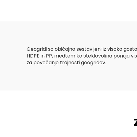
cestah/hribih/pobočjih
gabi
Geogridi so običajno sestavljeni iz visoko gosto
HDPE in PP, medtem ko steklovolina ponuja visok
za povečanje trajnosti geogridov.