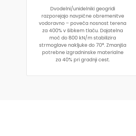
Dvodelni/unidelniki geogridi
razporejajo navpične obremenitve
vodoravno – poveča nosnost terena
za 400% v šibkem tlaču. Dajatelna
moč do 800 kN/m stabilizira
strmoglave nakljuke do 70°. Zmanjša
potrebne izgradninske materialne
za 40% pri gradnji cest.