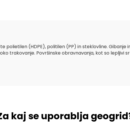
onska škatla vel
asfaltno cesto V
trdna
biaksialna/plas
geomreža iz stek
vlaken
te polietilen (HDPE), politilen (PP) in steklovline. Gibanje 
o trakovanje. Površinske obravnavanja, kot so lepljivi sred
Za kaj se uporablja geogrid