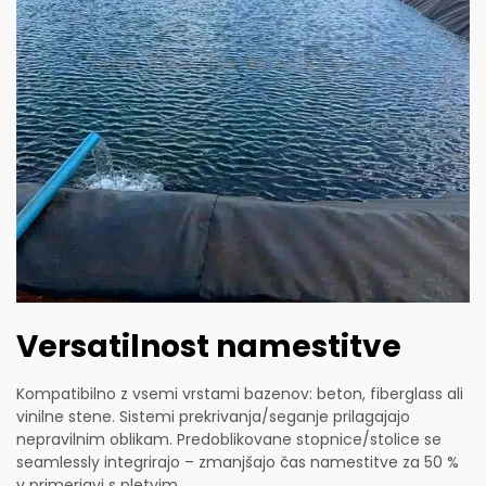
Versatilnost namestitve
Kompatibilno z vsemi vrstami bazenov: beton, fiberglass ali
vinilne stene. Sistemi prekrivanja/seganje prilagajajo
nepravilnim oblikam. Predoblikovane stopnice/stolice se
seamlessly integrirajo – zmanjšajo čas namestitve za 50 %
v primerjavi s pletvim.