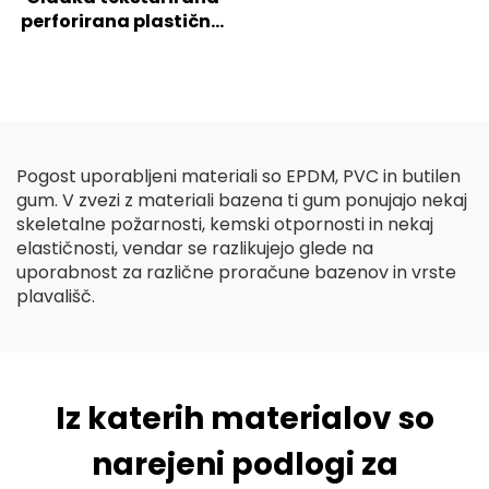
perforirana plastična
geocelica HDPE za
ojačitev tal na
cestah/hribih/pobočjih
Pogost uporabljeni materiali so EPDM, PVC in butilen
gum. V zvezi z materiali bazena ti gum ponujajo nekaj
skeletalne požarnosti, kemski otpornosti in nekaj
elastičnosti, vendar se razlikujejo glede na
uporabnost za različne proračune bazenov in vrste
plavališč.
Iz katerih materialov so
narejeni podlogi za