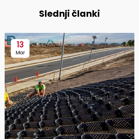
Slednji članki
13
Mar