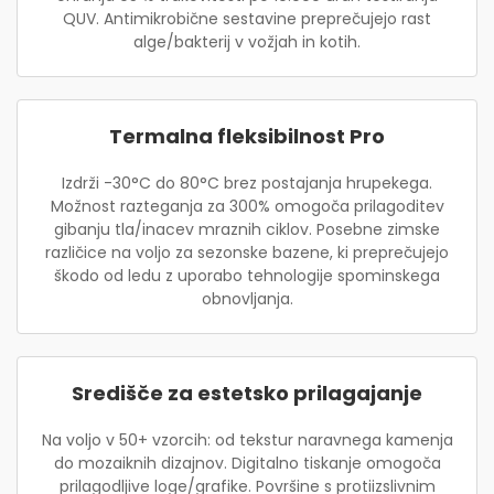
QUV. Antimikrobične sestavine preprečujejo rast
alge/bakterij v vožjah in kotih.
Termalna fleksibilnost Pro
Izdrži -30°C do 80°C brez postajanja hrupekega.
Možnost razteganja za 300% omogoča prilagoditev
gibanju tla/inacev mraznih ciklov. Posebne zimske
različice na voljo za sezonske bazene, ki preprečujejo
škodo od ledu z uporabo tehnologije spominskega
obnovljanja.
Središče za estetsko prilagajanje
Na voljo v 50+ vzorcih: od tekstur naravnega kamenja
do mozaiknih dizajnov. Digitalno tiskanje omogoča
prilagodljive loge/grafike. Površine s protiizslivnim