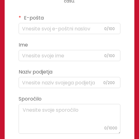
času.
E-pošta
0/100
Ime
0/100
Naziv podjetja
0/200
Sporočilo
0/1000