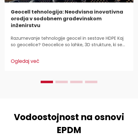
Geocell tehnologija: Neodvisna inovativna
orodja v sodobnem građevinskom
inženirstvu
Razumevanje tehnologije geocel in sestave HDPE Kaj
so geocelice? Geocelice so lahke, 3D strukture, ki se
uporabljajo povsod za stabilizacijo in utrditev tal v
gradbeništvu. Inženirji civilne zaščite jih imajo radi,
Ogledaj več
ker...
Vodoostojnost na osnovi
EPDM