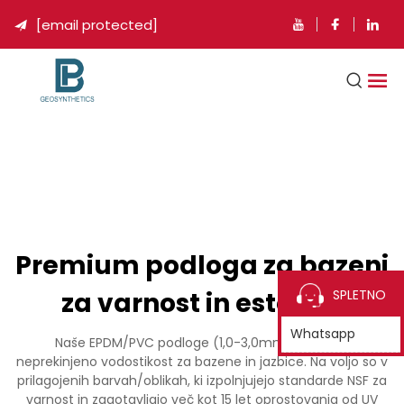
[email protected]

Premium podloga za bazeni
za varnost in estetiko
SPLETNO
Whatsapp
Naše EPDM/PVC podloge (1,0-3,0mm) ponujajo
neprekinjeno vodostikost za bazene in jazbice. Na voljo so v
prilagojenih barvah/oblikah, ki izpolnjujejo standarde NSF za
varnost in zagotavljajo več kot 15 let oprostovanja od UV