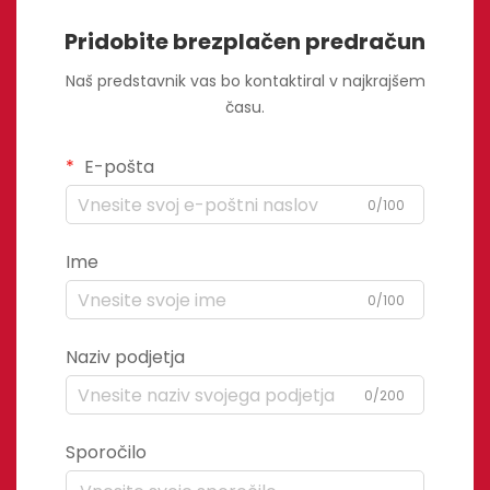
Pridobite brezplačen predračun
Naš predstavnik vas bo kontaktiral v najkrajšem
času.
E-pošta
0/100
Ime
0/100
Naziv podjetja
0/200
Sporočilo