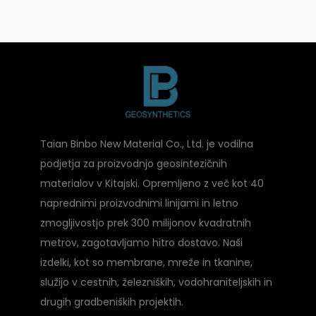
Taian Binbo New Material Co., Ltd. je vodilna
podjetja za proizvodnjo geosintezičnih
materialov v Kitajski. Opremljeno z več kot 40
naprednimi proizvodnimi linijami in letno
zmogljivostjo prek 300 milijonov kvadratnih
metrov, zagotavljamo hitro dostavo. Naši
izdelki, kot so membrane, mreže in tkanine,
služijo v cestnih, železniških, vodohraniteljskih in
drugih gradbeniških projektih.