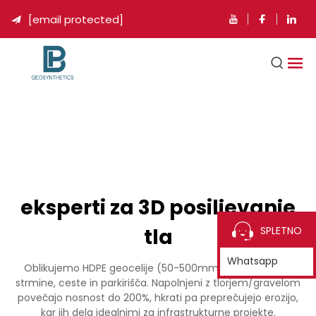
[email protected]

eksperti za 3D posiljevanje
tla
SPLETNO
Whatsapp
Oblikujemo HDPE geocelije (50-500mm), ki stabilizirajo
strmine, ceste in parkirišča. Napolnjeni z tlorjem/gravelom
povečajo nosnost do 200%, hkrati pa preprečujejo erozijo,
kar jih dela idealnimi za infrastrukturne projekte.