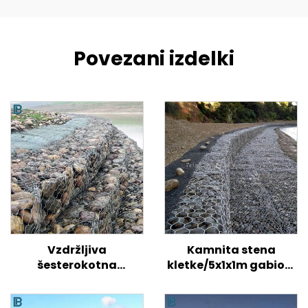
Povezani izdelki
Vzdržljiva
Kamnita stena
šesterokotna
kletke/5x1x1m gabioni
gabionska žičnata
cena/galvanizirana
košara, tkana zvita
gabionska škatla vel