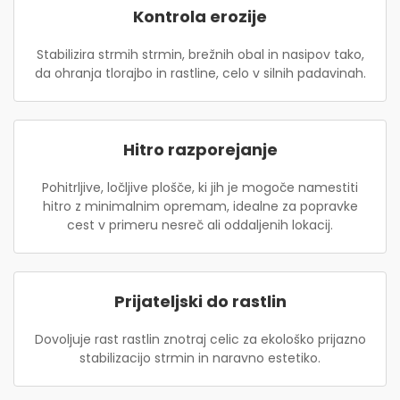
Kontrola erozije
Stabilizira strmih strmin, brežnih obal in nasipov tako,
da ohranja tlorajbo in rastline, celo v silnih padavinah.
Hitro razporejanje
Pohitrljive, ločljive plošče, ki jih je mogoče namestiti
hitro z minimalnim opremam, idealne za popravke
cest v primeru nesreč ali oddaljenih lokacij.
Prijateljski do rastlin
Dovoljuje rast rastlin znotraj celic za ekološko prijazno
stabilizacijo strmin in naravno estetiko.