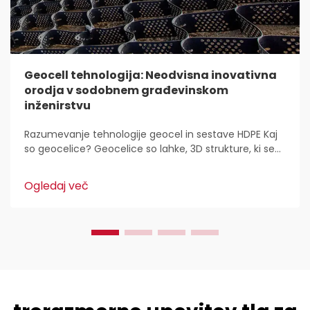
Geocell tehnologija: Neodvisna inovativna
orodja v sodobnem građevinskom
inženirstvu
Razumevanje tehnologije geocel in sestave HDPE Kaj
so geocelice? Geocelice so lahke, 3D strukture, ki se
uporabljajo povsod za stabilizacijo in utrditev tal v
gradbeništvu. Inženirji civilne zaščite jih imajo radi,
Ogledaj več
ker...