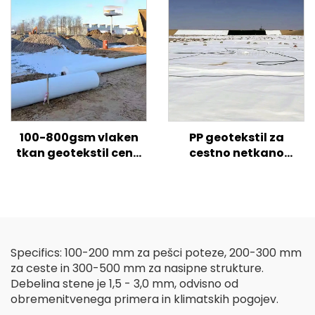
mrežasta gabionska
škatla za podporne
stene, nadzor erozije
100-800gsm vlaken
PP geotekstil za
tkan geotekstil cena
cestno netkano
PP PET Geotekstil
geotekstilno tkanino
kratka vlakna
cena za cestno
Geotekstil z dolgimi
ojačano kmetijsko
vlakni
gradnjo
Specifics: 100-200 mm za pešci poteze, 200-300 mm
za ceste in 300-500 mm za nasipne strukture.
Debelina stene je 1,5 - 3,0 mm, odvisno od
obremenitvenega primera in klimatskih pogojev.