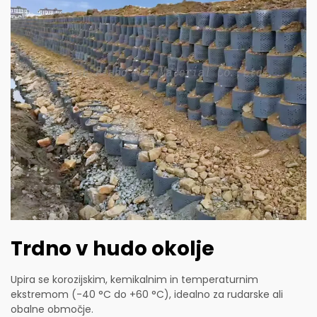
Trdno v hudo okolje
Upira se korozijskim, kemikalnim in temperaturnim
ekstremom (-40 °C do +60 °C), idealno za rudarske ali
obalne območje.