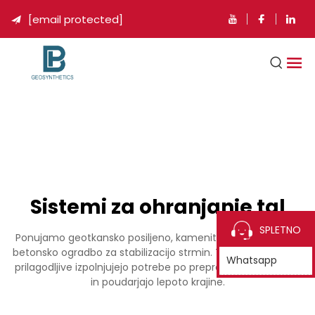
[email protected]

Sistemi za ohranjanje tal
SPLETNO
Ponujamo geotkansko posiljeno, kamenito in predizdelano
betonsko ogradbo za stabilizacijo strmin. Trdne, ekološke in
Whatsapp
prilagodljive izpolnjujejo potrebe po preprečevanju potrese
in poudarjajo lepoto krajine.