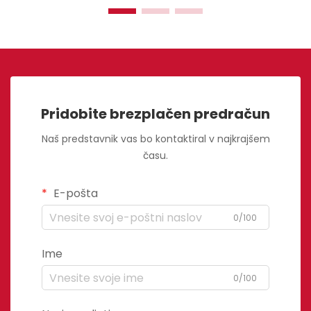
Pridobite brezplačen predračun
Naš predstavnik vas bo kontaktiral v najkrajšem
času.
E-pošta
0/100
Ime
0/100