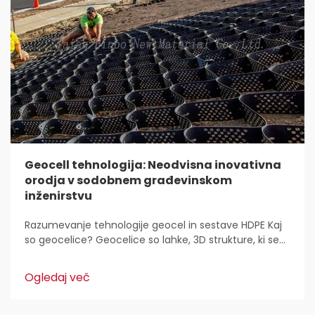
Geocell tehnologija: Neodvisna inovativna
orodja v sodobnem građevinskom
inženirstvu
Razumevanje tehnologije geocel in sestave HDPE Kaj
so geocelice? Geocelice so lahke, 3D strukture, ki se
uporabljajo povsod za stabilizacijo in utrditev tal v
gradbeništvu. Inženirji civilne zaščite jih imajo radi,
Ogledaj več
ker...