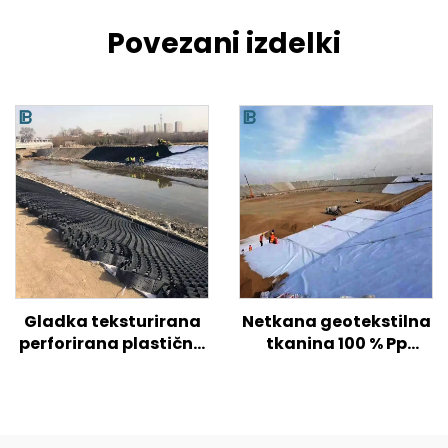
Povezani izdelki
Gladka teksturirana
Netkana geotekstilna
perforirana plastična
tkanina 100 % Pp
geocelica HDPE za
polipropilen Netkana
ojačitev tal na
tkanina Geotekstil PP
cestah/hribih/pobočjih
Geotekstil z dolgimi
vlakni