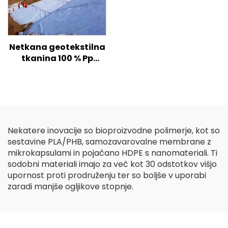
Netkana geotekstilna
tkanina 100 % Pp
polipropilen Netkana
tkanina Geotekstil PP
Geotekstil z dolgimi
vlakni
Nekatere inovacije so bioproizvodne polimerje, kot so
sestavine PLA/PHB, samozavarovalne membrane z
mikrokapsulami in pojačano HDPE s nanomateriali. Ti
sodobni materiali imajo za več kot 30 odstotkov višjo
upornost proti prodruženju ter so boljše v uporabi
zaradi manjše ogljikove stopnje.