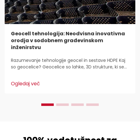
Geocell tehnologija: Neodvisna inovativna
orodja v sodobnem građevinskom
inženirstvu
Razumevanje tehnologije geocel in sestave HDPE Kaj
so geocelice? Geocelice so lahke, 3D strukture, ki se
uporabljajo povsod za stabilizacijo in utrditev tal v
gradbeništvu. Inženirji civilne zaščite jih imajo radi,
Ogledaj več
ker...