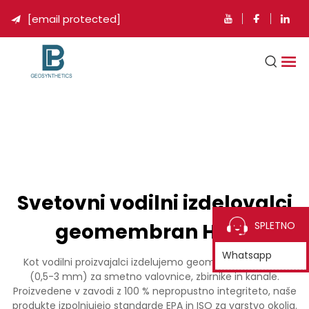
[email protected]

Svetovni vodilni izdelovalci
geomembran HDPE
SPLETNO
Whatsapp
Kot vodilni proizvajalci izdelujemo geomembrane HDPE
(0,5-3 mm) za smetno valovnice, zbirnike in kanale.
Proizvedene v zavodi z 100 % nepropustno integriteto, naše
produkte izpolnjujejo standarde EPA in ISO za varstvo okolja.