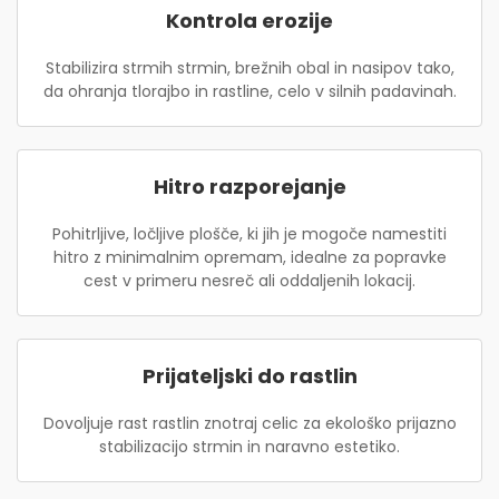
Kontrola erozije
Stabilizira strmih strmin, brežnih obal in nasipov tako,
da ohranja tlorajbo in rastline, celo v silnih padavinah.
Hitro razporejanje
Pohitrljive, ločljive plošče, ki jih je mogoče namestiti
hitro z minimalnim opremam, idealne za popravke
cest v primeru nesreč ali oddaljenih lokacij.
Prijateljski do rastlin
Dovoljuje rast rastlin znotraj celic za ekološko prijazno
stabilizacijo strmin in naravno estetiko.