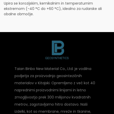
Upira se korozijskim, kemikalnim in temperaturnim
ekstremom (-40 °C do +60 °C), idealno za rudarske ali
obalne območje.
Taian Binbo New Material Co., Ltd. je vodilna
podjetja za proizvodnjo geosintezičnih
materialov v Kitajski. Opremljeno z več kot 40
naprednimi proizvodnimi linijami in letno
zmogljivostjo prek 300 milijonov kvadratnih
metrov, zagotavljamo hitro dostavo. Naši
izdelki, kot so membrane, mreže in tkanine,