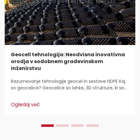
Geocell tehnologija: Neodvisna inovativna
orodja v sodobnem građevinskom
inženirstvu
Razumevanje tehnologije geocel in sestave HDPE Kaj
so geocelice? Geocelice so lahke, 3D strukture, ki se
uporabljajo povsod za stabilizacijo in utrditev tal v
gradbeništvu. Inženirji civilne zaščite jih imajo radi,
Ogledaj več
ker...