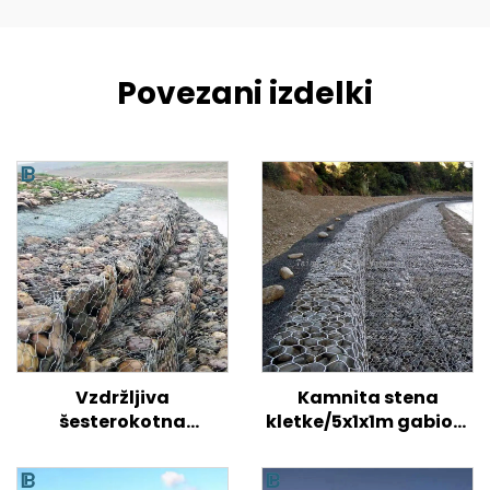
Povezani izdelki
Vzdržljiva
Kamnita stena
šesterokotna
kletke/5x1x1m gabioni
gabionska žičnata
cena/galvanizirana
košara, tkana zvita
gabionska škatla vel