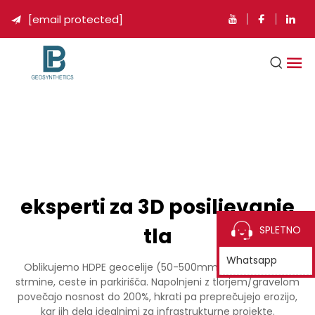
[email protected]

eksperti za 3D posiljevanje
tla
SPLETNO
Whatsapp
Oblikujemo HDPE geocelije (50-500mm), ki stabilizirajo
strmine, ceste in parkirišča. Napolnjeni z tlorjem/gravelom
povečajo nosnost do 200%, hkrati pa preprečujejo erozijo,
kar jih dela idealnimi za infrastrukturne projekte.