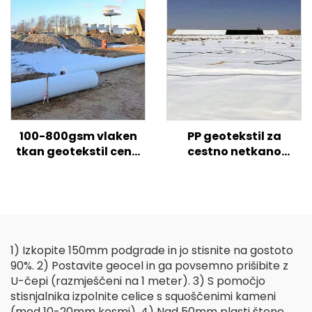
mrežasta gabionska
škatla za podporne
stene, nadzor erozije
100-800gsm vlaken
PP geotekstil za
tkan geotekstil cena
cestno netkano
PP PET Geotekstil
geotekstilno tkanino
kratka vlakna
cena za cestno
Geotekstil z dolgimi
ojačano kmetijsko
vlakni
gradnjo
1) Izkopite 150mm podgrade in jo stisnite na gostoto
90%. 2) Postavite geocel in ga povsemno prišibite z
U-čepi (razmješčeni na 1 meter). 3) S pomočjo
stisnjalnika izpolnite celice s squoščenimi kameni
(med 10-20mm kosmi). 4) Nad 50mm plasti štene