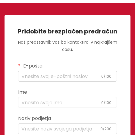
Pridobite brezplačen predračun
Naš predstavnik vas bo kontaktiral v najkrajšem
času.
E-pošta
0/100
Ime
0/100
Naziv podjetja
0/200