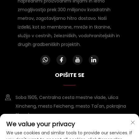
naprednimi proizvodnimi linijami in letno
zmogljivostjo prek 300 milijonov kvadratnih
metrov, zagotavljamo hitro dostavo. Naši
izdelki, kot so membrane, mreže in tkanine,
služijo v cestnih, železniških, vodohraniteljskih in
drugih gradbeniških projektih.
OPIŠITE SE
Soba 1905, Centralna cesta mestne vlade, ulica
Xincheng, mesto Feicheng, mesto Tai'an, pokrajina
Shandong
We value your privacy
+86-15953807388
We use cookies and similar tools to provide our services. If