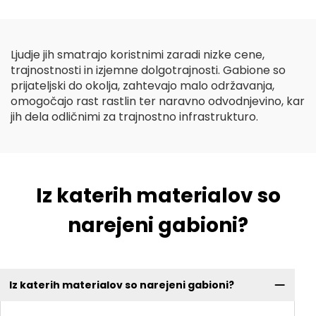
cestah/hribih/pobočjih
Geotekstil z dolgimi
vlakni
Ljudje jih smatrajo koristnimi zaradi nizke cene,
trajnostnosti in izjemne dolgotrajnosti. Gabione so
prijateljski do okolja, zahtevajo malo održavanja,
omogočajo rast rastlin ter naravno odvodnjevino, kar
jih dela odličnimi za trajnostno infrastrukturo.
Iz katerih materialov so
narejeni gabioni?
Iz katerih materialov so narejeni gabioni?