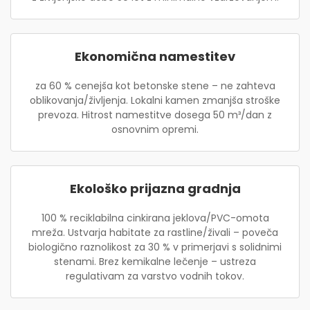
Ekonomična namestitev
za 60 % cenejša kot betonske stene – ne zahteva
oblikovanja/življenja. Lokalni kamen zmanjša stroške
prevoza. Hitrost namestitve dosega 50 m³/dan z
osnovnim opremi.
Ekološko prijazna gradnja
100 % reciklabilna cinkirana jeklova/PVC-omota
mreža. Ustvarja habitate za rastline/živali – poveča
biologično raznolikost za 30 % v primerjavi s solidnimi
stenami. Brez kemikalne lečenje – ustreza
regulativam za varstvo vodnih tokov.