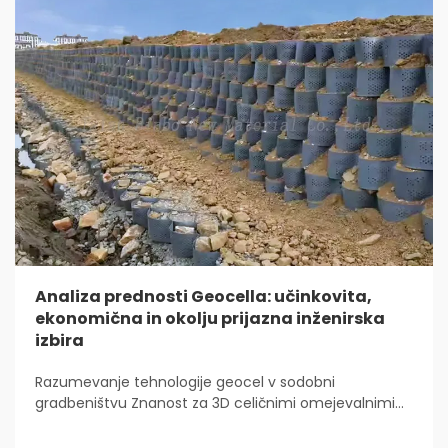
Analiza prednosti Geocella: učinkovita,
ekonomična in okolju prijazna inženirska
izbira
Razumevanje tehnologije geocel v sodobni
gradbeništvu Znanost za 3D celičnimi omejevalnimi
sistemi Geocelica predstavlja velik preboj za inženirje,
ki delajo na projektih utrditve tal. V bistvu gre za