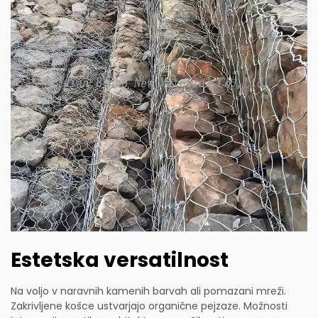
Estetska versatilnost
Na voljo v naravnih kamenih barvah ali pomazani mreži.
Zakrivljene košce ustvarjajo organične pejzaze. Možnosti