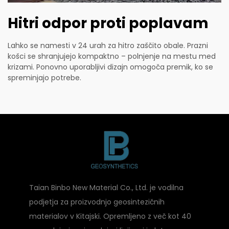
Hitri odpor proti poplavam
Lahko se namesti v 24 urah za hitro zaščito obale. Prazni
košci se shranjujejo kompaktno – polnjenje na mestu med
krizami. Ponovno uporabljivi dizajn omogoča premik, ko se
spreminjajo potrebe.
Taian Binbo New Material Co., Ltd. je vodilna
podjetja za proizvodnjo geosintezičnih
materialov v Kitajski. Opremljeno z več kot 40