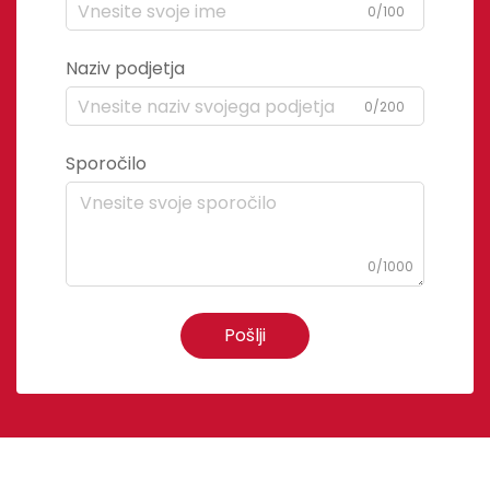
0/100
Naziv podjetja
0/200
Sporočilo
0/1000
Pošlji