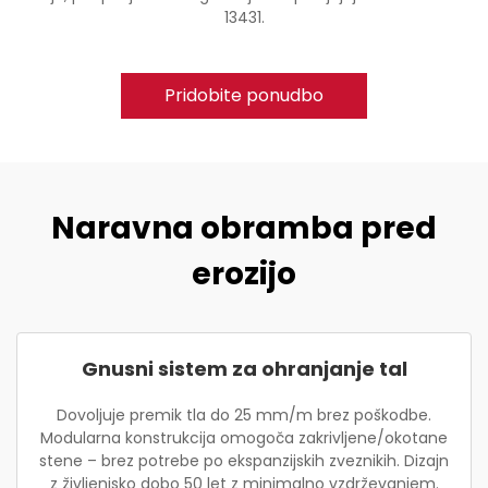
13431.
Pridobite ponudbo
Naravna obramba pred
erozijo
Gnusni sistem za ohranjanje tal
Dovoljuje premik tla do 25 mm/m brez poškodbe.
Modularna konstrukcija omogoča zakrivljene/okotane
stene – brez potrebe po ekspanzijskih zveznikih. Dizajn
z življenjsko dobo 50 let z minimalno vzdrževanjem.