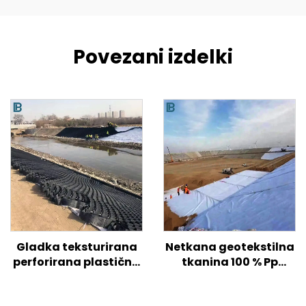
Povezani izdelki
Gladka teksturirana
Netkana geotekstilna
perforirana plastična
tkanina 100 % Pp
geocelica HDPE za
polipropilen Netkana
ojačitev tal na
tkanina Geotekstil PP