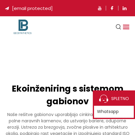
[email protected]

Ekoinženiring s sistemom
gabionov
SPLETNO
Whatsapp
Naše rešitve gabionov uporabljajo cinkirane celice iz jekla,
polne naravnih kamenov, da ustvarijo bariere, oduporne
eroziji. Ustreza za brezgovja, zvočne ploskve in arhitekturo
okolja, podpirajo rast vegetacije in izpolnjujejo standard ISO