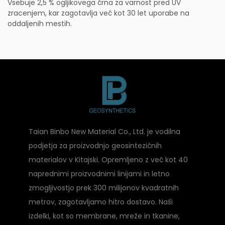
Vsebuje 2,5 % ogljikovega črna za varnost pred UV
zracenjem, kar zagotavlja več kot 30 let uporabe na
oddaljenih mestih.
Taian Binbo New Material Co., Ltd. je vodilna
podjetja za proizvodnjo geosintezičnih
materialov v Kitajski. Opremljeno z več kot 40
naprednimi proizvodnimi linijami in letno
zmogljivostjo prek 300 milijonov kvadratnih
metrov, zagotavljamo hitro dostavo. Naši
izdelki, kot so membrane, mreže in tkanine,