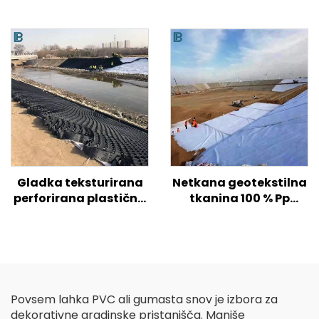
Gladka teksturirana
Netkana geotekstilna
perforirana plastična
tkanina 100 % Pp
geocelica HDPE za
polipropilen Netkana
ojačitev tal na
tkanina Geotekstil PP
cestah/hribih/pobočjih
Geotekstil z dolgimi
vlakni
Povsem lahka PVC ali gumasta snov je izbora za
dekorativne gradinske pristanišča. Manjše