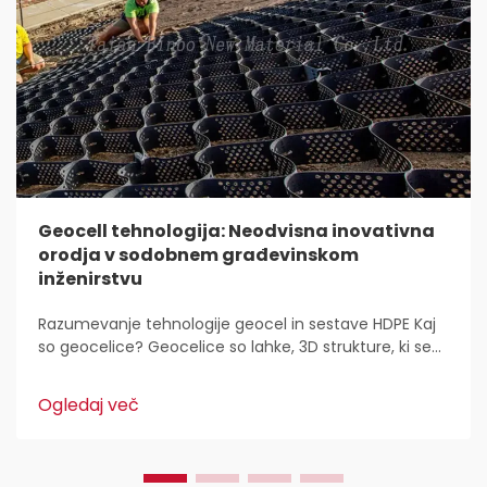
Geocell tehnologija: Neodvisna inovativna
orodja v sodobnem građevinskom
inženirstvu
Razumevanje tehnologije geocel in sestave HDPE Kaj
so geocelice? Geocelice so lahke, 3D strukture, ki se
uporabljajo povsod za stabilizacijo in utrditev tal v
gradbeništvu. Inženirji civilne zaščite jih imajo radi,
Ogledaj več
ker...