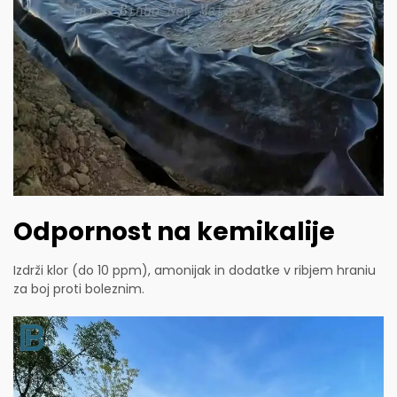
Odpornost na kemikalije
Izdrži klor (do 10 ppm), amonijak in dodatke v ribjem hraniu
za boj proti boleznim.