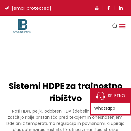
[email protected]

Sistemi HDPE za trajnostno
ribištvo
SPLETNO
Whatsapp
Naši HDPE peljki, odobreni FDA (debelina 1,0-2,0 mm),
zaščitijo ribije pristanišča pred tekajem in onesnaženjem.
Izdelani z temperaturno regulacijo in površinami, ki upirajo
algi, optimizirajo rast rib, hkrati pa zmanjšajo stroške