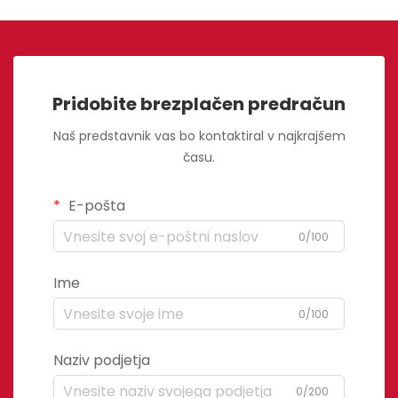
Pridobite brezplačen predračun
Naš predstavnik vas bo kontaktiral v najkrajšem
času.
E-pošta
0/100
Ime
0/100
Naziv podjetja
0/200