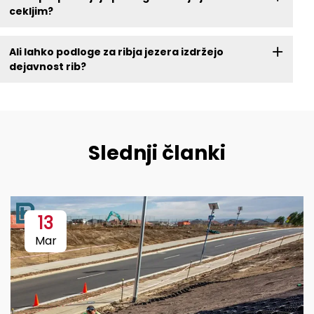
cekljim?
Ali lahko podloge za ribja jezera izdržejo
dejavnost rib?
Slednji članki
13
Mar