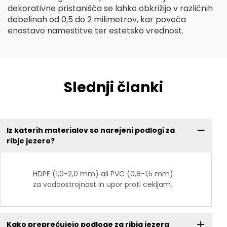
dekorativne pristanišča se lahko obkrižijo v različnih
debelinah od 0,5 do 2 milimetrov, kar poveča
enostavo namestitve ter estetsko vrednost.
Slednji članki
Iz katerih materialov so narejeni podlogi za
ribje jezero?
HDPE (1,0-2,0 mm) ali PVC (0,8-1,5 mm)
za vodoostrojnost in upor proti cekljam.
Kako preprečujejo podloge za ribja jezera