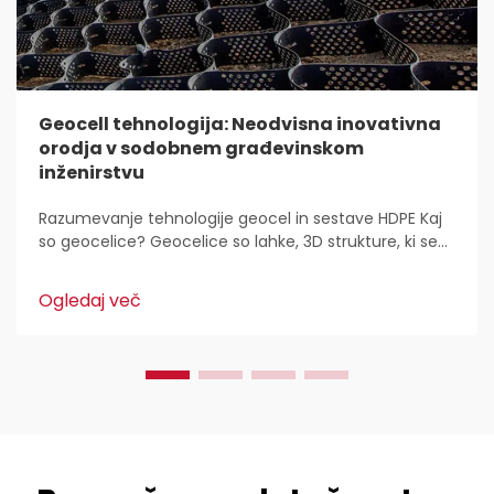
Geocell tehnologija: Neodvisna inovativna
orodja v sodobnem građevinskom
inženirstvu
Razumevanje tehnologije geocel in sestave HDPE Kaj
so geocelice? Geocelice so lahke, 3D strukture, ki se
uporabljajo povsod za stabilizacijo in utrditev tal v
gradbeništvu. Inženirji civilne zaščite jih imajo radi,
Ogledaj več
ker...