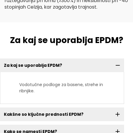
raztegavanja pri lomu (≥300%) in fleksibilnosti pri -40
stopinjah Celzija, kar zagotavlja trajnost.
Za kaj se uporablja EPDM?
Za kaj se uporablja EPDM?
Vodotučne podloge za basene, strehe in
ribnjike.
Kakšne so ključne prednosti EPDM?
Kako se namesti EPDM?