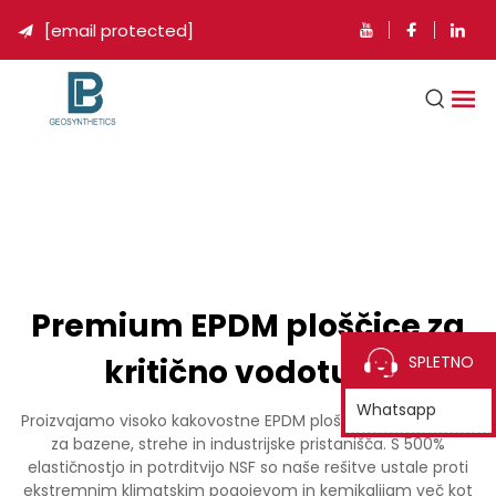
[email protected]

Premium EPDM ploščice za
kritično vodotuho
SPLETNO
Whatsapp
Proizvajamo visoko kakovostne EPDM ploščice (1,0-3,0mm)
za bazene, strehe in industrijske pristanišča. S 500%
elastičnostjo in potrditvijo NSF so naše rešitve ustale proti
ekstremnim klimatskim pogojevom in kemikalijam več kot