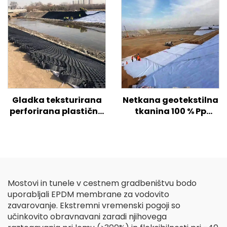
Gladka teksturirana
Netkana geotekstilna
perforirana plastična
tkanina 100 % Pp
geocelica HDPE za
polipropilen Netkana
ojačitev tal na
tkanina Geotekstil PP
cestah/hribih/pobočjih
Geotekstil z dolgimi
vlakni
Mostovi in tunele v cestnem gradbeništvu bodo
uporabljali EPDM membrane za vodovito
zavarovanje. Ekstremni vremenski pogoji so
učinkovito obravnavani zaradi njihovega