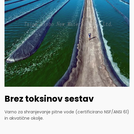
Brez toksinov sestav
Varno za shranjevanje pitne vode (certificirano NSF/ANSI 61)
in akvatične okolje.