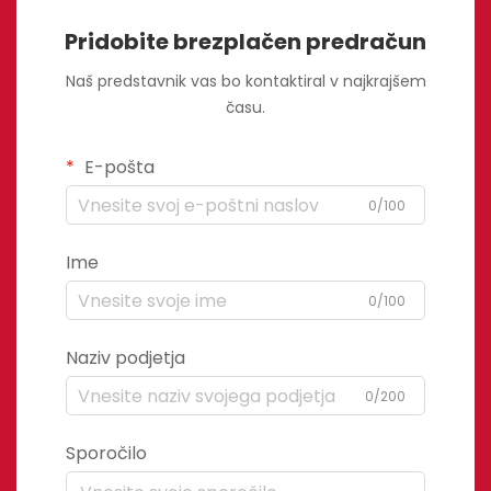
Pridobite brezplačen predračun
Naš predstavnik vas bo kontaktiral v najkrajšem
času.
E-pošta
0/100
Ime
0/100
Naziv podjetja
0/200
Sporočilo