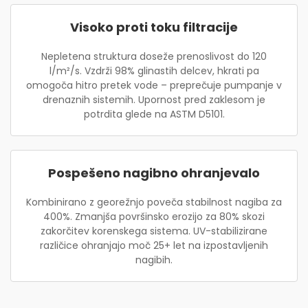
Visoko proti toku filtracije
Nepletena struktura doseže prenoslivost do 120
l/m²/s. Vzdrži 98% glinastih delcev, hkrati pa
omogoča hitro pretek vode – preprečuje pumpanje v
drenaznih sistemih. Upornost pred zaklesom je
potrdita glede na ASTM D5101.
Pospešeno nagibno ohranjevalo
Kombinirano z georežnjo poveča stabilnost nagiba za
400%. Zmanjša površinsko erozijo za 80% skozi
zakorčitev korenskega sistema. UV-stabilizirane
različice ohranjajo moč 25+ let na izpostavljenih
nagibih.