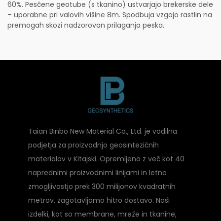
60%. Pesčene geotube (s tkanino) ustvarjajo brekerske dele
– uporabne pri valovih višine 8m. Spodbuja vzgojo rastlin na
premogah skozi nadzorovan prilaganja peska.
Taian Binbo New Material Co., Ltd. je vodilna
podjetja za proizvodnjo geosintezičnih
materialov v Kitajski. Opremljeno z več kot 40
naprednimi proizvodnimi linijami in letno
zmogljivostjo prek 300 milijonov kvadratnih
metrov, zagotavljamo hitro dostavo. Naši
izdelki, kot so membrane, mreže in tkanine,