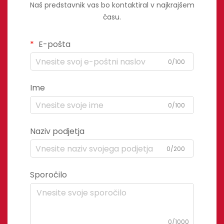
Naš predstavnik vas bo kontaktiral v najkrajšem
času.
E-pošta
0/100
Ime
0/100
Naziv podjetja
0/200
Sporočilo
0/1000