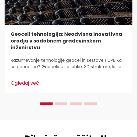
Geocell tehnologija: Neodvisna inovativna
orodja v sodobnem građevinskom
inženirstvu
Razumevanje tehnologije geocel in sestave HDPE Kaj
so geocelice? Geocelice so lahke, 3D strukture, ki se
uporabljajo povsod za stabilizacijo in utrditev tal v
gradbeništvu. Inženirji civilne zaščite jih imajo radi,
Ogledaj več
ker...