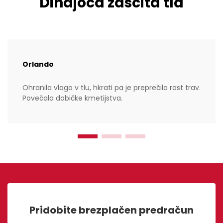
Dihajoča zaščita tla
Orlando
Ohranila vlago v tlu, hkrati pa je preprečila rast trav.
Povečala dobičke kmetijstva.
Pridobite brezplačen predračun