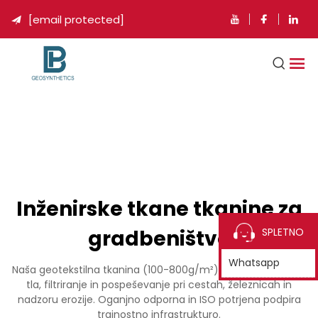
[email protected]

Inženirske tkane tkanine za
gradbeništvo
SPLETNO
Whatsapp
Naša geotekstilna tkanina (100-800g/m²) ponuja ločevanje
tla, filtriranje in pospeševanje pri cestah, železnicah in
nadzoru erozije. Oganjno odporna in ISO potrjena podpira
trajnostno infrastrukturo.