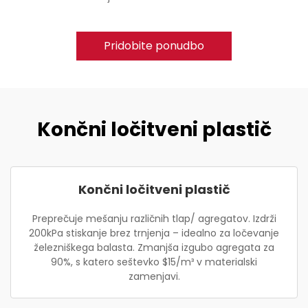
Pridobite ponudbo
Končni ločitveni plastič
Končni ločitveni plastič
Preprečuje mešanju različnih tlap/ agregatov. Izdrži
200kPa stiskanje brez trnjenja – idealno za ločevanje
železniškega balasta. Zmanjša izgubo agregata za
90%, s katero seštevko $15/m³ v materialski
zamenjavi.