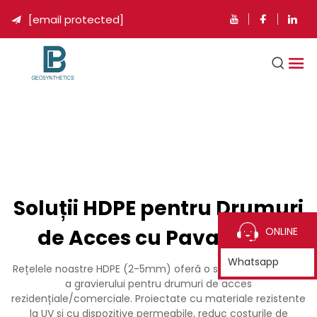
[email protected]

Soluții HDPE pentru Drumuri
de Acces cu Pavaj Greu
ONLINE
Whatsapp
Rețelele noastre HDPE (2-5mm) oferă o stabilizare durabilă
a gravierului pentru drumuri de acces
rezidențiale/comerciale. Proiectate cu materiale rezistente
la UV și cu dispozitive permeabile, reduc costurile de