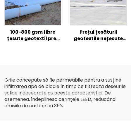
100-800 gsm fibre
Prețul țesăturii
țesute geotextil preț
geotextile nețesute
PP PET Geotextil fibre
din PP geotextil rutier
scurte fibre lungi
pentru construcții
Geotextile
agricole armate
rutiere
Grile concepute să fie permeabile pentru a susține
infiltrarea apa de ploaie în timp ce filtrează deșeurile
solide indeseorate au aceste caracteristici. De
asemenea, îndeplinesc cerințele LEED, reducând
emisiile de carbon cu 35%.