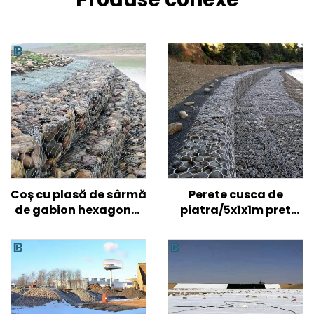
Coș cu plasă de sârmă
Perete cusca de
de gabion hexagonal
piatra/5x1x1m pret
durabil, cutie de
gaviones/dimensiune
gabioane cu plasă
cutie gabion
răsucită pentru
galvanizat
controlul eroziunii
pereților de sprijin