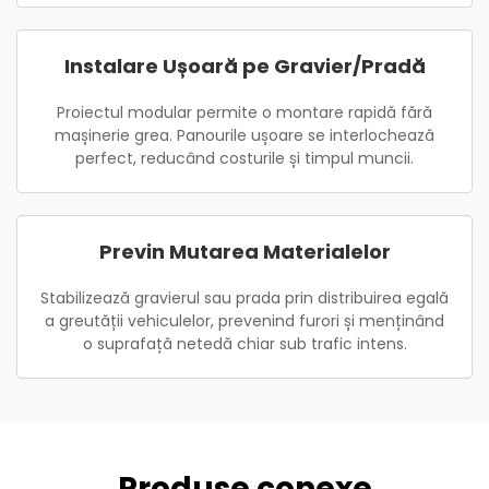
Instalare Ușoară pe Gravier/Pradă
Proiectul modular permite o montare rapidă fără
mașinerie grea. Panourile ușoare se interlochează
perfect, reducând costurile și timpul muncii.
Previn Mutarea Materialelor
Stabilizează gravierul sau prada prin distribuirea egală
a greutății vehiculelor, prevenind furori și menținând
o suprafață netedă chiar sub trafic intens.
Produse conexe