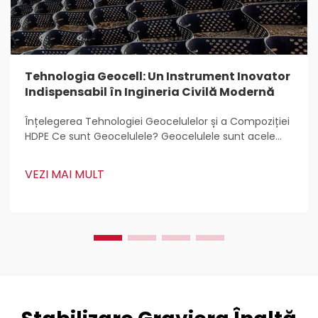
Tehnologia Geocell: Un Instrument Inovator
Indispensabil în Ingineria Civilă Modernă
Înțelegerea Tehnologiei Geocelulelor și a Compoziției
HDPE Ce sunt Geocelulele? Geocelulele sunt acele
structuri ușoare, tridimensionale care sunt utilizate
pretutindeni pentru stabilizarea și armarea solului în
VEZI MAI MULT
lucrări de construcții. Inginerii civili le adoră
deoarece...