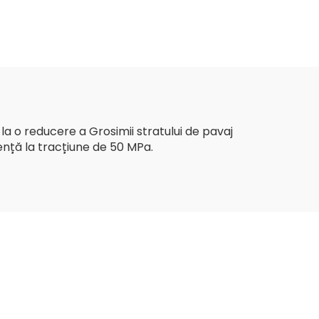
ngi
pentru construcții
agricole armate
rutiere
la o reducere a Grosimii stratului de pavaj
tență la tracțiune de 50 MPa.