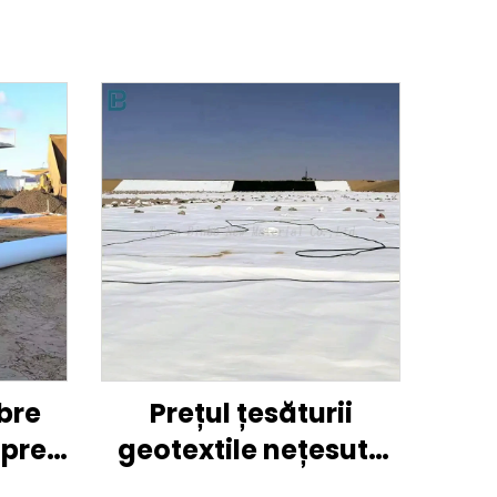
bre
Prețul țesăturii
 preț
geotextile nețesute
fibre
din PP geotextil rutier