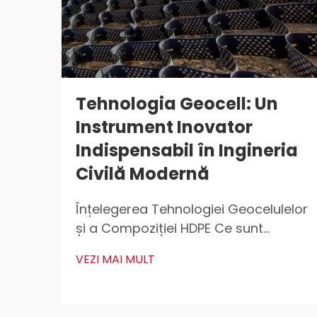
Tehnologia Geocell: Un
Instrument Inovator
Indispensabil în Ingineria
Civilă Modernă
Înțelegerea Tehnologiei Geocelulelor
și a Compoziției HDPE Ce sunt
Geocelulele? Geocelulele sunt acele
VEZI MAI MULT
structuri ușoare, tridimensionale
care sunt utilizate pretutindeni
pentru stabilizarea și armarea