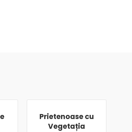
re
Prietenoase cu
Vegetația