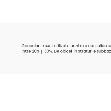
cutie de gabioane cu
plasă răsucită pentru
controlul eroziunii
pereților de sprijin
Geocelurile sunt utilizate pentru a consolida s
între 20% și 30%. De obicei, în straturile subb