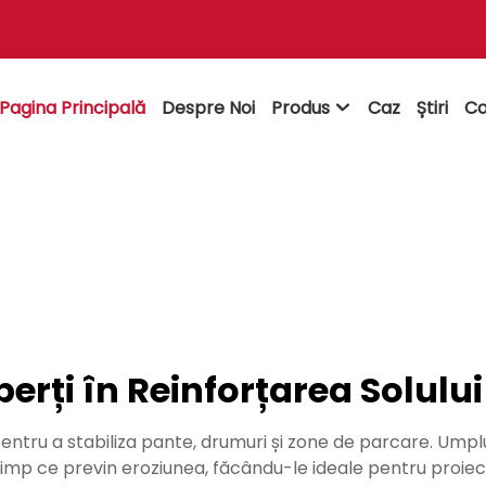
Pagina Principală
Despre Noi
Produs
Caz
Știri
Co

perți în Reinforțarea Solului
u a stabiliza pante, drumuri și zone de parcare. Umplu
timp ce previn eroziunea, făcându-le ideale pentru proiec