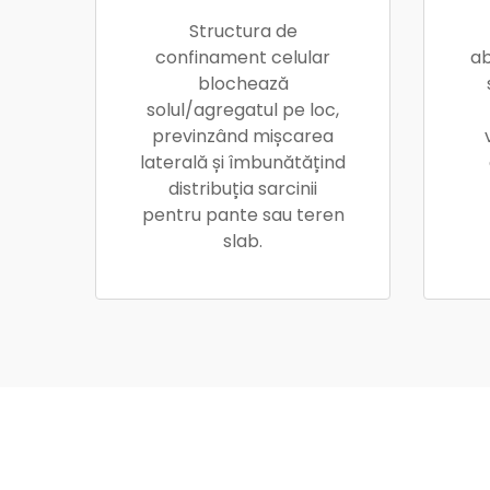
Structura de
confinament celular
ab
blochează
solul/agregatul pe loc,
previnzând mișcarea
laterală și îmbunătățind
distribuția sarcinii
pentru pante sau teren
slab.