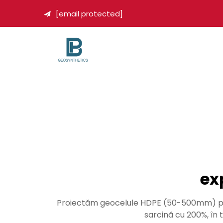
[email protected]

ex
Proiectăm geocelule HDPE (50-500mm) pentr
sarcină cu 200%, în 