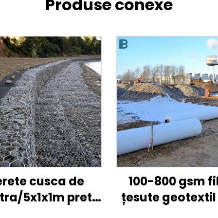
Produse conexe
erete cusca de
100-800 gsm fi
tra/5x1x1m pret
țesute geotextil
ones/dimensiune
PP PET Geotextil 