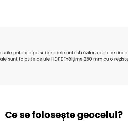
cutie gabion
scurte fibre lu
galvanizat
Geotextile
olurile pufoase pe subgradele autostrăzilor, ceea ce duce 
azale sunt folosite celule HDPE înălțime 250 mm cu o rezis
Ce se folosește geocelul?