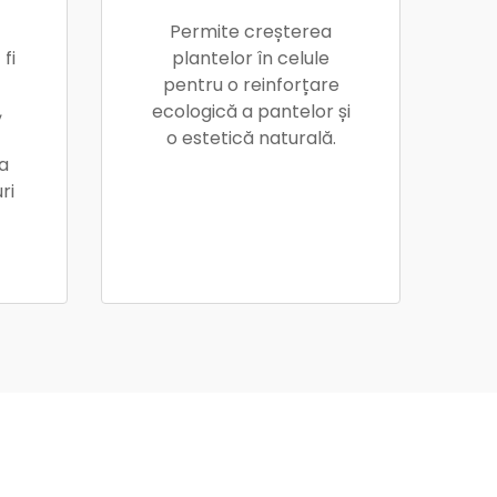
Permite creșterea
fi
plantelor în celule
pentru o reinforțare
,
ecologică a pantelor și
o estetică naturală.
a
ri