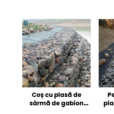
Coș cu plasă de
P
sârmă de gabion
pia
hexagonal durabil,
gavi