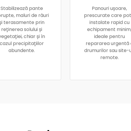
Stabilizează pante
Panouri ușoare,
rupte, maluri de râuri
prescurate care pot 
și terasamente prin
instalate rapid cu
reținerea solului și
echipament minim
vegetației, chiar și în
ideale pentru
cazul precipitațiilor
repararea urgentă 
abundente.
drumurilor sau site-u
remote.