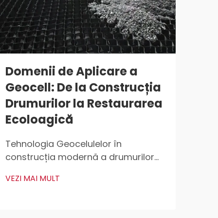
Domenii de Aplicare a
Ge
Geocell: De la Construcția
In
Drumurilor la Restaurarea
pe
Ecoloagică
Co
Ge
Tehnologia Geocelulelor în
construcția modernă a drumurilor
Comp
Distribuția încărcăturii pe solurile
mult
VEZI MAI MULT
slabe ale subbazelor Geocelulele
dens
VEZI
ajută la distribuirea mai eficientă a
conf
greutății atunci când se construiesc
înal