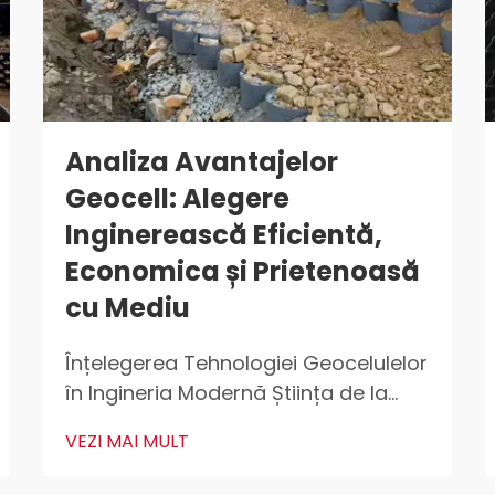
Analiza Avantajelor
Geocell: Alegere
Inginerească Eficientă,
Economica și Prietenoasă
cu Mediu
Înțelegerea Tehnologiei Geocelulelor
în Ingineria Modernă Știința de la
Baza Sistemelor 3D de Confinare
VEZI MAI MULT
Cellulară Tehnologia geocelulelor
reprezintă o realizare majoră pentru