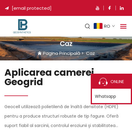
[email protected]

RO
Caz
Pagina Principală
>
Caz
Aplicarea camerei
Geogrid
ONLINE
Whatsapp
Geocell utilizează polietilenă de înaltă densitate (HDPE)
pentru a produce structuri robuste de tip fagure. Oferă
suport fiabil al sarcinii, controlul eroziunii și stabilitatea